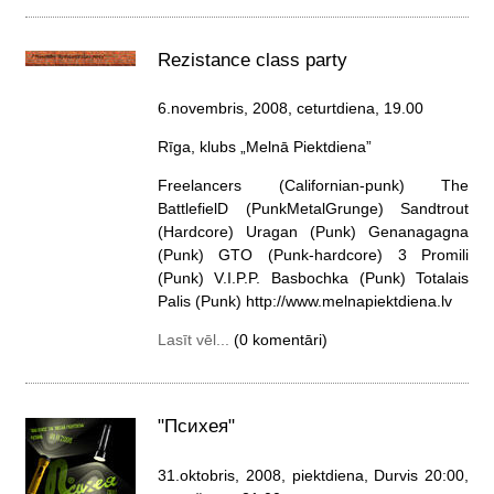
Rezistance class party
6.novembris, 2008, ceturtdiena
, 19.00
Rīga, klubs „Melnā Piektdiena”
Freelancers (Californian-punk) The
BattlefielD (PunkMetalGrunge) Sandtrout
(Hardcore) Uragan (Punk) Genanagagna
(Punk) GTO (Punk-hardcore) 3 Promili
(Punk) V.I.P.P. Basbochka (Punk) Totalais
Palis (Punk) http://www.melnapiektdiena.lv
Lasīt vēl...
(0 komentāri)
"Психея"
31.oktobris, 2008, piektdiena
, Durvis 20:00,