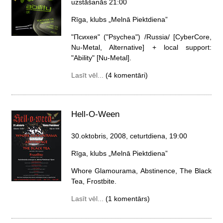
uzstāšanās 21:00
Rīga, klubs „Melnā Piektdiena”
"Психея" ("Psychea") /Russia/ [CyberCore,
Nu-Metal, Alternative] + local support:
"Ability" [Nu-Metal].
Lasīt vēl...
(4 komentāri)
Hell-O-Ween
30.oktobris, 2008, ceturtdiena
, 19:00
Rīga, klubs „Melnā Piektdiena”
Whore Glamourama, Abstinence, The Black
Tea, Frostbite.
Lasīt vēl...
(1 komentārs)