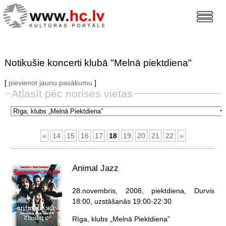
Notikušie koncerti klubā "Melnā piektdiena"
[
pievienot jaunu pasākumu
]
Atlasīt pēc norises vietas
«
14
15
16
17
18
19
20
21
22
»
Animal Jazz
28.novembris, 2008, piektdiena
, Durvis
18:00, uzstāšanās 19:00-22:30
Rīga, klubs „Melnā Piektdiena”