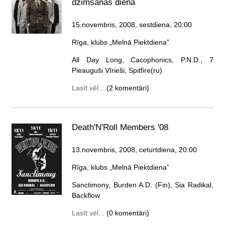
dzimšanas diena
15.novembris, 2008, sestdiena
, 20:00
Rīga, klubs „Melnā Piektdiena”
All Day Long, Cacophonics, P.N.D., 7
Pieauguši Vīrieši, Spitfire(ru)
Lasīt vēl...
(2 komentāri)
Death'N'Roll Members '08
13.novembris, 2008, ceturtdiena
, 20:00
Rīga, klubs „Melnā Piektdiena”
Sanctimony, Burden A.D. (Fin), Sia Radikal,
Backflow
Lasīt vēl...
(0 komentāri)