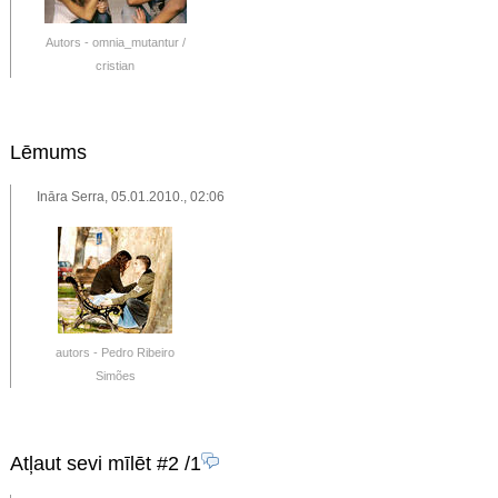
Autors - omnia_mutantur /
cristian
Lēmums
Ināra Serra, 05.01.2010., 02:06
autors - Pedro Ribeiro
Simões
Atļaut sevi mīlēt #2
/1