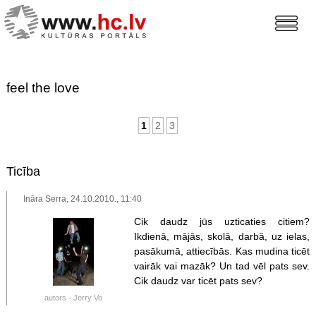
feel the love
1
2
3
Ticība
Ināra Serra, 24.10.2010., 11:40
Cik daudz jūs uzticaties citiem?
Ikdienā, mājās, skolā, darbā, uz ielas,
pasākumā, attiecībās. Kas mudina ticēt
vairāk vai mazāk? Un tad vēl pats sev.
Cik daudz var ticēt pats sev?
autors - Jerry Vo