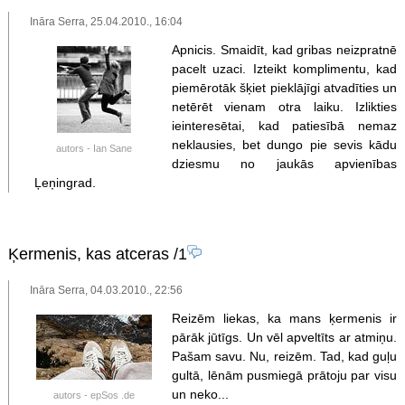
Ināra Serra, 25.04.2010., 16:04
Apnicis. Smaidīt, kad gribas neizpratnē
pacelt uzaci. Izteikt komplimentu, kad
piemērotāk šķiet pieklājīgi atvadīties un
netērēt vienam otra laiku. Izlikties
ieinteresētai, kad patiesībā nemaz
neklausies, bet dungo pie sevis kādu
autors - Ian Sane
dziesmu no jaukās apvienības
Ļeņingrad.
Ķermenis, kas atceras
/1
Ināra Serra, 04.03.2010., 22:56
Reizēm liekas, ka mans ķermenis ir
pārāk jūtīgs. Un vēl apveltīts ar atmiņu.
Pašam savu. Nu, reizēm. Tad, kad guļu
gultā, lēnām pusmiegā prātoju par visu
un neko...
autors - epSos .de