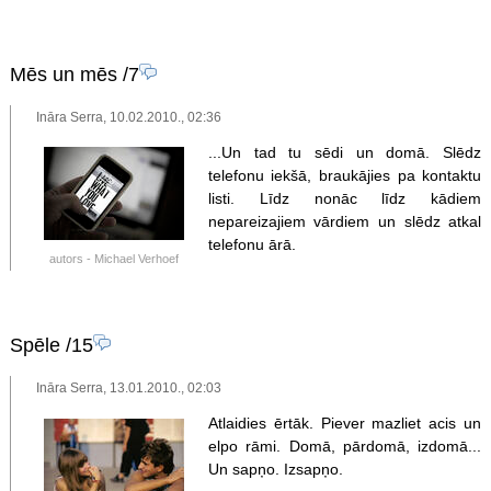
Mēs un mēs
/7
Ināra Serra, 10.02.2010., 02:36
...Un tad tu sēdi un domā. Slēdz
telefonu iekšā, braukājies pa kontaktu
listi. Līdz nonāc līdz kādiem
nepareizajiem vārdiem un slēdz atkal
telefonu ārā.
autors - Michael Verhoef
Spēle
/15
Ināra Serra, 13.01.2010., 02:03
Atlaidies ērtāk. Piever mazliet acis un
elpo rāmi. Domā, pārdomā, izdomā...
Un sapņo. Izsapņo.