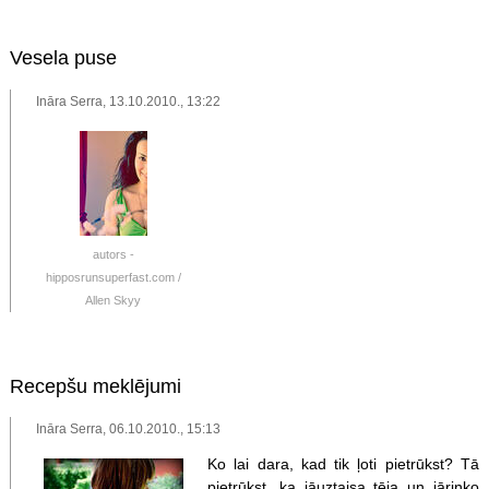
Vesela puse
Ināra Serra, 13.10.2010., 13:22
autors -
hipposrunsuperfast.com /
Allen Skyy
Recepšu meklējumi
Ināra Serra, 06.10.2010., 15:13
Ko lai dara, kad tik ļoti pietrūkst? Tā
pietrūkst, ka jāuztaisa tēja un jāriņķo