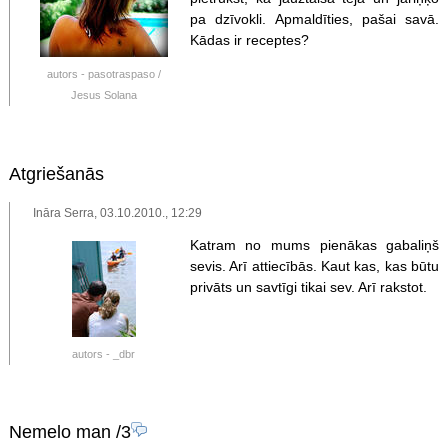
pa dzīvokli. Apmaldīties, pašai savā.
Kādas ir receptes?
autors - pasotraspaso /
Jesus Solana
Atgriešanās
Ināra Serra, 03.10.2010., 12:29
Katram no mums pienākas gabaliņš
sevis. Arī attiecībās. Kaut kas, kas būtu
privāts un savtīgi tikai sev. Arī rakstot.
autors - _dbr
Nemelo man
/3