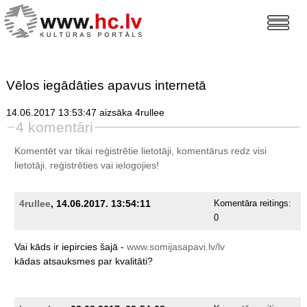
Vēlos iegādāties apavus internetā
14.06.2017 13:53:47 aizsāka 4rullee
4 komentāri
Komentēt var tikai reģistrētie lietotāji, komentārus redz visi
lietotāji.
reģistrēties
vai ielogojies!
4rullee
, 14.06.2017. 13:54:11
Komentāra reitings:
0
Vai
kāds
ir
iepircies
šajā
-
www.somijasapavi.lv/lv
kādas
atsauksmes
par
kvalitāti?