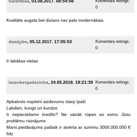
harambaa
, 03.08.2017. 08:54:08
Komentāra reitings:
0
Kvalitāte
augsta
bet
dizians
nav
pats
modernākais.
dawijybe
, 05.12.2017. 17:05:53
Komentāra reitings:
0
Ir
labākas
vietas
lazenbergadezintra
, 24.05.2018. 19:21:39
Komentāra reitings:
0
Apbalvots
nopietni
aizdevumu
starp
īpaši
Labdien,
kungs
un
kundze
Ir
nepieciešams
kredīts?
Ne
vairāk
rūpes
es
esmu
Jūsu
problēmu
risinājums
Mans
piedāvājums
pašlaik
ir
atvērta
ar
summu
3000.000.000
€
līdz