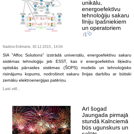
unikālu,
energoefektīvu
tehnoloģiju sakaru
līniju īpašniekiem
un operatoriem
/1
Nadina Erdmane, 30.12.2015., 14:04
SIA "Affoc Solutions" izstrādā universālu, energoefektīvu sakaru
sistēmas tehnoloģiju jeb ESST, kas ir energoefektīvs šķiedru
optiskās pārraides sistēmas (ŠOPS) modelis un tehnoloģisko
risinājumu kopums, nodrošinot sakaru līnijas darbību ar būtiski
zemāku elektroenerģijas patēriņu.
Lasi vēl...
Arī šogad
Jaungada pirmajā
stundā Kalnciemā
būs ugunskurs un
salūts