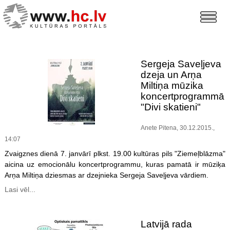
Sergeja Saveļjeva
dzeja un Arņa
Miltiņa mūzika
koncertprogrammā
"Divi skatieni"
Anete Pitena, 30.12.2015.,
14:07
Zvaigznes dienā 7. janvārī plkst. 19.00 kultūras pils "Ziemeļblāzma"
aicina uz emocionālu koncertprogrammu, kuras pamatā ir mūziķa
Arņa Miltiņa dziesmas ar dzejnieka Sergeja Saveļjeva vārdiem.
Lasi vēl...
Latvijā rada