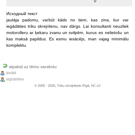
0
Исходный
текст
jautāja
padomu,
varbūt
kāds
no
tiem,
kas
zina,
kur
var
iegādāties
triku
skrejritenu,
nav
dārgs.
Lai
konsultanti
neuzliek
motorolleru
ar
ķekaru
zvanu
un
svilpēm,
kurus
es
nelietošu
un
kas
maksā
papildus.
Es
esmu
iesācējs,
man
vajag
minimālu
komplektu.
atpakaļ uz tēmu sarakstu
ienākt
reģistrēties
© 2005 - 2026, Triku skrejriteņis Rīgā, HC.LV.