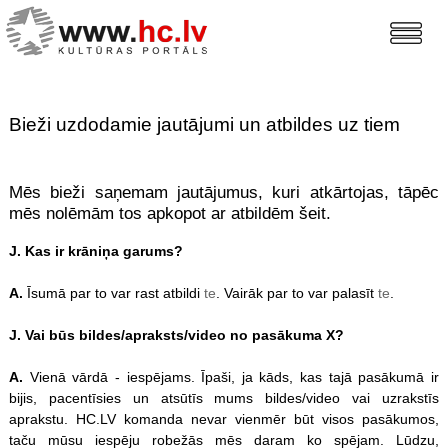
Bieži uzdodamie jautājumi un atbildes uz tiem
Mēs bieži saņemam jautājumus, kuri atkārtojas, tāpēc
mēs nolēmām tos apkopot ar atbildēm šeit.
J. Kas ir krāniņa garums?
A.
Īsumā par to var rast atbildi
te
. Vairāk par to var palasīt
te
.
J. Vai būs bildes/apraksts/video no pasākuma X?
A.
Vienā vārdā - iespējams. Īpaši, ja kāds, kas tajā pasākumā ir
bijis, pacentīsies un atsūtīs mums bildes/video vai uzrakstīs
aprakstu. HC.LV komanda nevar vienmēr būt visos pasākumos,
taču mūsu iespēju robežās mēs daram ko spējam. Lūdzu,