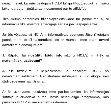
neaizmirstiet, ka mēs veidojam HC.LV brīvprātīgi, ziedojot tam savu
laiku, darbu un zināšanas, nesaņemot par to atlīdzību.
Tiko mums parādīsies bildes/apraksts/video no pasākuma X, šī
informācija tiks ievietota attiecīgajā sadaļā pēc iespējas ātrāk.
Ja Jūs vēlaties, lai HC.LV ir informatīvais sponsors Jūsu rīkotajam
pasākumam, droši sakontaktējaties ar mums - mēs esam atvērti
dažādiem piedāvājumiem.
J. Kāpēc, lai nosūtītu kādu informāciju HC.LV, ir jārēķina
matemātiski uzdevumi?
A.
Šie uzdevumi ir nepieciešami, lai pasargātu HC.LV no
nevēlamām reklāmām. Reģistrētiem lietotājiem, kuri ir ielogojušies
šādi uzdevumi nav jārisina.
Ar šo uzdevumu palīdzību mēs pārliecinamies, ka informācijas
sūtītājs ir cilvēciska būtne, nevis nelabvēlīga programma, kas
piesārņo HC.LV ar nevēlamām reklāmām.