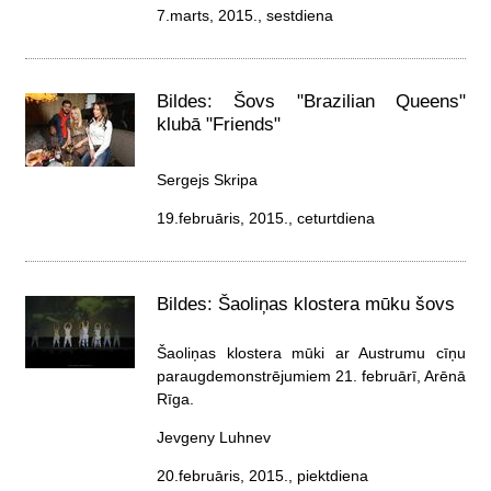
7.marts, 2015., sestdiena
Bildes: Šovs "Brazilian Queens"
klubā "Friends"
Sergejs Skripa
19.februāris, 2015., ceturtdiena
Bildes: Šaoliņas klostera mūku šovs
Šaoliņas klostera mūki ar Austrumu cīņu
paraugdemonstrējumiem 21. februārī, Arēnā
Rīga.
Jevgeny Luhnev
20.februāris, 2015., piektdiena