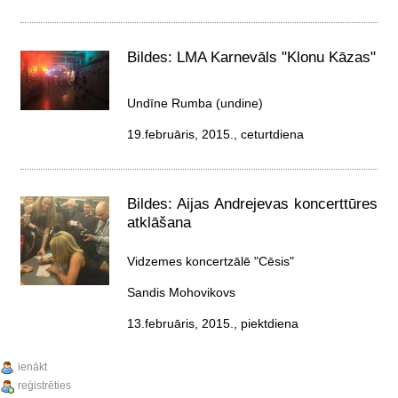
Bildes: LMA Karnevāls "Klonu Kāzas"
Undīne Rumba (undine)
19.februāris, 2015., ceturtdiena
Bildes: Aijas Andrejevas koncerttūres
atklāšana
Vidzemes koncertzālē "Cēsis"
Sandis Mohovikovs
13.februāris, 2015., piektdiena
ienākt
reģistrēties