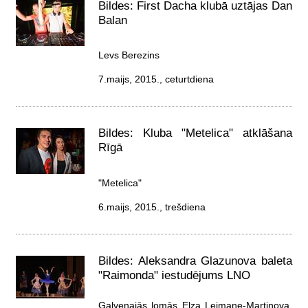
Bildes: First Dacha klubā uztājas Dan
Balan
Levs Berezins
7.maijs, 2015., ceturtdiena
Bildes: Kluba "Metelica" atklāšana
Rīgā
"Metelicа"
6.maijs, 2015., trešdiena
Bildes: Aleksandra Glazunova baleta
"Raimonda" iestudējums LNO
Galvenajās lomās Elza Leimane-Martinova,