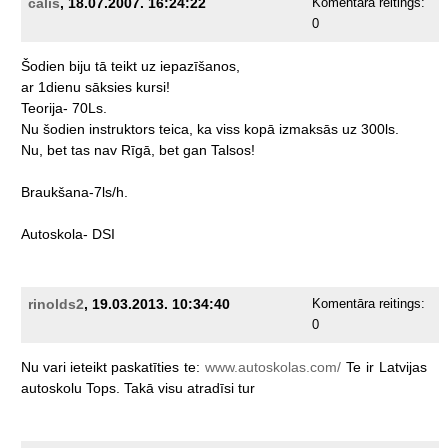
čalis
, 18.07.2007. 16:24:22
Komentāra reitings:
0
Šodien
biju
tā
teikt
uz
iepazīšanos,
ar
1dienu
sāksies
kursi!
Teorija-
70Ls.
Nu
šodien
instruktors
teica,
ka
viss
kopā
izmaksās
uz
300ls.
Nu,
bet
tas
nav
Rīgā,
bet
gan
Talsos!
Braukšana-7ls/h.
Autoskola-
DSI
rinolds2
, 19.03.2013. 10:34:40
Komentāra reitings:
0
Nu
vari
ieteikt
paskatīties
te:
www.autoskolas.com/
Te
ir
Latvijas
autoskolu
Tops.
Takā
visu
atradīsi
tur