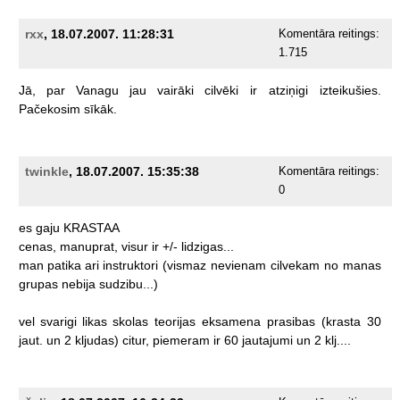
rxx
, 18.07.2007. 11:28:31
Komentāra reitings:
1.715
Jā,
par
Vanagu
jau
vairāki
cilvēki
ir
atziņigi
izteikušies.
Pačekosim
sīkāk.
twinkle
, 18.07.2007. 15:35:38
Komentāra reitings:
0
es
gaju
KRASTAA
cenas,
manuprat,
visur
ir
+/-
lidzigas...
man
patika
ari
instruktori
(vismaz
nevienam
cilvekam
no
manas
grupas
nebija
sudzibu...)
vel
svarigi
likas
skolas
teorijas
eksamena
prasibas
(krasta
30
jaut.
un
2
kljudas)
citur,
piemeram
ir
60
jautajumi
un
2
klj....