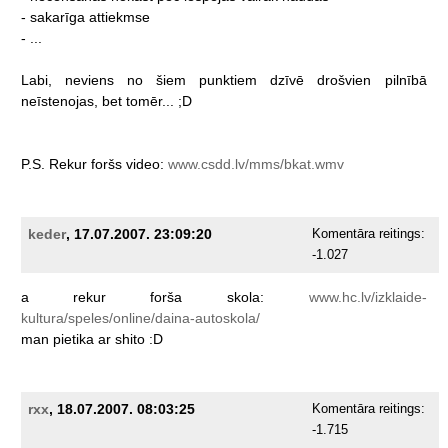
-
sakarīga
attiekmse
-
...
Labi,
neviens
no
šiem
punktiem
dzīvē
drošvien
pilnībā
neīstenojas,
bet
tomēr...
;D
P.S.
Rekur
foršs
video:
www.csdd.lv/mms/bkat.wmv
keder
, 17.07.2007. 23:09:20
Komentāra reitings:
-1.027
a
rekur
forša
skola:
www.hc.lv/izklaide-
kultura/speles/online/daina-autoskola/
man
pietika
ar
shito
:D
rxx
, 18.07.2007. 08:03:25
Komentāra reitings:
-1.715