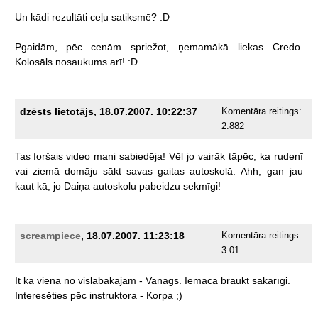
Un
kādi
rezultāti
ceļu
satiksmē?
:D
Pgaidām,
pēc
cenām
spriežot,
ņemamākā
liekas
Credo.
Kolosāls
nosaukums
arī!
:D
dzēsts lietotājs, 18.07.2007. 10:22:37
Komentāra reitings:
2.882
Tas
foršais
video
mani
sabiedēja!
Vēl
jo
vairāk
tāpēc,
ka
rudenī
vai
ziemā
domāju
sākt
savas
gaitas
autoskolā.
Ahh,
gan
jau
kaut
kā,
jo
Daiņa
autoskolu
pabeidzu
sekmīgi!
screampiece
, 18.07.2007. 11:23:18
Komentāra reitings:
3.01
It
kā
viena
no
vislabākajām
-
Vanags.
Iemāca
braukt
sakarīgi.
Interesēties
pēc
instruktora
-
Korpa
;)