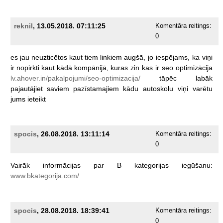
reknil
, 13.05.2018. 07:11:25
Komentāra reitings:
0
es
jau
neuzticētos
kaut
tiem
linkiem
augšā,
jo
iespējams,
ka
viņi
ir
nopirkti
kaut
kādā
kompānijā,
kuras
zin
kas
ir
seo
optimizācija
lv.ahover.in/pakalpojumi/seo-optimizacija/
tāpēc
labāk
pajautājiet
saviem
pazīstamajiem
kādu
autoskolu
viņi
varētu
jums
ieteikt
spocis
, 26.08.2018. 13:11:14
Komentāra reitings:
0
Vairāk
informācijas
par
B
kategorijas
iegūšanu:
www.bkategorija.com/
spocis
, 28.08.2018. 18:39:41
Komentāra reitings:
0