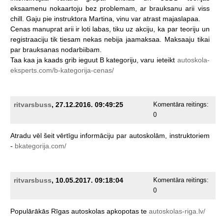
eksaamenu
nokaartoju
bez
problemam,
ar
brauksanu
arii
viss
chill.
Gaju
pie
instruktora
Martina,
vinu
var
atrast
majaslapaa.
Cenas
manuprat
arii
ir
loti
labas,
tiku
uz
akciju,
ka
par
teoriju
un
registraaciju
tik
tiesam
nekas
nebija
jaamaksaa.
Maksaaju
tikai
par
brauksanas
nodarbiibam.
Taa
kaa
ja
kaads
grib
ieguut
B
kategoriju,
varu
ieteikt
autoskola-
eksperts.com/b-kategorija-cenas/
ritvarsbuss
, 27.12.2016. 09:49:25
Komentāra reitings:
0
Atradu
vēl
šeit
vērtīgu
informāciju
par
autoskolām,
instruktoriem
-
bkategorija.com/
ritvarsbuss
, 10.05.2017. 09:18:04
Komentāra reitings:
0
Populārākās
Rīgas
autoskolas
apkopotas
te
autoskolas-riga.lv/