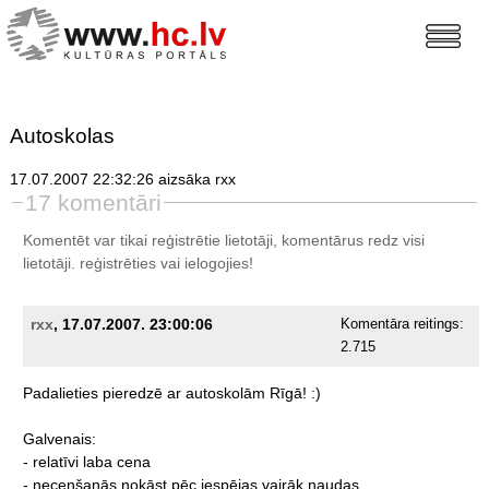
Autoskolas
17.07.2007 22:32:26 aizsāka rxx
17 komentāri
Komentēt var tikai reģistrētie lietotāji, komentārus redz visi
lietotāji.
reģistrēties
vai ielogojies!
rxx
, 17.07.2007. 23:00:06
Komentāra reitings:
2.715
Padalieties
pieredzē
ar
autoskolām
Rīgā!
:)
Galvenais:
-
relatīvi
laba
cena
-
necenšanās
nokāst
pēc
iespējas
vairāk
naudas