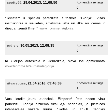
scotty55
, 29.04.2013. 11:08:50
Komentāra reitings:
0
Sievietēm
ir
speciāli
paredzēta
autoskola
"Glorija".
Visas
instruktores
ir
sievietes,
attieksme
laba
un
itkā
arī
cenas
ir
diezgan
zemā
līmenī!
www.fromme.lv/glorija
rudislv
, 30.05.2013. 12:08:35
Komentāra reitings:
0
ta
Glorijas
autoskola
ir
vienreizeja,
sieva
loti
apmierinata
www.fromme.lv/autoskolaglorija
ritvarsbuss
, 21.04.2016. 09:48:39
Komentāra reitings:
1
Varu
ieteikt
jaunu
autoskolu
Eksperts!
Pats
nesen
vinu
pabeidzu.
Teorija
aiznema
tikai
3,5
nedeelas,
jo
pieteicos
intensiivajaa
vakara
grupa.
Skolas
un
CSDD
teorijas