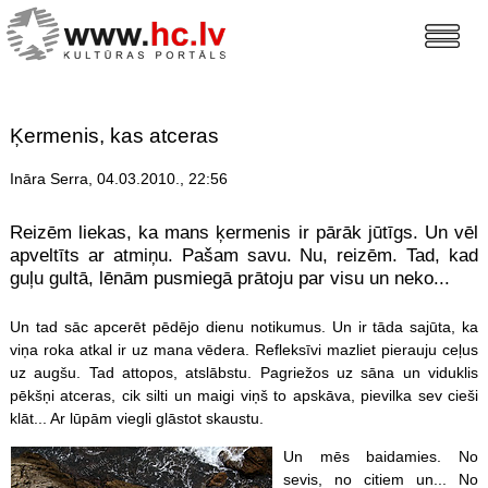
Ķermenis, kas atceras
Ināra Serra, 04.03.2010., 22:56
Reizēm liekas, ka mans ķermenis ir pārāk jūtīgs. Un vēl
apveltīts ar atmiņu. Pašam savu. Nu, reizēm. Tad, kad
guļu gultā, lēnām pusmiegā prātoju par visu un neko...
Un tad sāc apcerēt pēdējo dienu notikumus. Un ir tāda sajūta, ka
viņa roka atkal ir uz mana vēdera. Refleksīvi mazliet pierauju ceļus
uz augšu. Tad attopos, atslābstu. Pagriežos uz sāna un viduklis
pēkšņi atceras, cik silti un maigi viņš to apskāva, pievilka sev cieši
klāt... Ar lūpām viegli glāstot skaustu.
Un mēs baidamies.
No
sevis, no citiem un... No