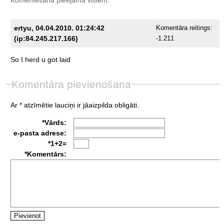
ertyu, 04.04.2010. 01:24:42
Komentāra reitings:
(ip:84.245.217.166)
-1.211
So
I
herd
u
got
laid
Komentāra pievienošana
Ar * atzīmētie lauciņi ir jāaizpilda obligāti.
*Vārds:
e-pasta adrese:
*1+2=
*Komentārs: