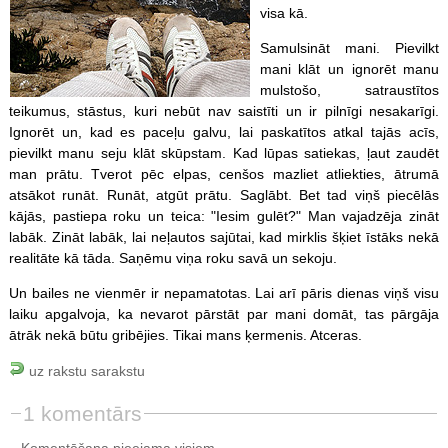
visa kā.
Samulsināt mani. Pievilkt
mani klāt un ignorēt manu
mulstošo, satraustītos
teikumus, stāstus, kuri nebūt nav saistīti un ir pilnīgi nesakarīgi.
Ignorēt un, kad es paceļu galvu, lai paskatītos atkal tajās acīs,
pievilkt manu seju klāt skūpstam. Kad lūpas satiekas, ļaut zaudēt
man prātu. Tverot pēc elpas, cenšos mazliet atliekties, ātrumā
atsākot runāt. Runāt, atgūt prātu. Saglābt. Bet tad viņš piecēlās
kājās, pastiepa roku un teica: "Iesim gulēt?" Man vajadzēja zināt
labāk. Zināt labāk, lai neļautos sajūtai, kad mirklis šķiet īstāks nekā
realitāte kā tāda. Saņēmu viņa roku savā un sekoju.
Un bailes ne vienmēr ir nepamatotas. Lai arī pāris dienas viņš visu
laiku apgalvoja, ka nevarot pārstāt par mani domāt, tas pārgāja
ātrāk nekā būtu gribējies. Tikai mans ķermenis. Atceras.
uz rakstu sarakstu
1 komentārs
Komentēšana pieejama visiem.