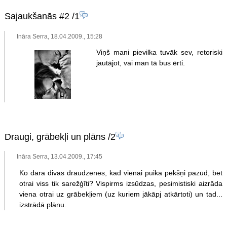
Sajaukšanās #2
/1
Ināra Serra, 18.04.2009., 15:28
Viņš mani pievilka tuvāk sev, retoriski
jautājot, vai man tā bus ērti.
Draugi, grābekļi un plāns
/2
Ināra Serra, 13.04.2009., 17:45
Ko dara divas draudzenes, kad vienai puika pēkšņi pazūd, bet
otrai viss tik sarežģīti? Vispirms izsūdzas, pesimistiski aizrāda
viena otrai uz grābekļiem (uz kuriem jākāpj atkārtoti) un tad...
izstrādā plānu.