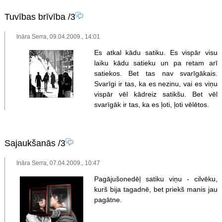
Tuvības brīvība
/3
Ināra Serra, 09.04.2009., 14:01
Es atkal kādu satiku. Es vispār visu
laiku kādu satieku un pa retam arī
satiekos. Bet tas nav svarīgākais.
Svarīgi ir tas, ka es nezinu, vai es viņu
vispār vēl kādreiz satikšu. Bet vēl
svarīgāk ir tas, ka es ļoti, ļoti vēlētos.
Sajaukšanās
/3
Ināra Serra, 07.04.2009., 10:47
Pagājušonedēļ satiku viņu - cilvēku,
kurš bija tagadnē, bet priekš manis jau
pagātne.