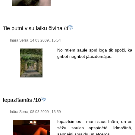
Tie putni visu laiku čivina
/4
Ināra Serra, 14.03.2009., 15:54
No rītiem saule spīd logā tik spoži, ka
gribot negribot jāaizdomājas.
Iepazīšanās
/10
Ināra Serra, 08.03.2009., 13:59
Iepazīsimies - mani sauc Ināra, un es
sēžu saules apspīdētā lidmašīnā,
sapņaini smaidu un atceros...