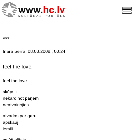
***
Ināra Serra, 08.03.2009., 00:24
feel the love.
feel the love.
skūpsti
nekārdinot paņem
neatvainojies
atvadas par garu
apskauj
iemīli
sajūti glāstu