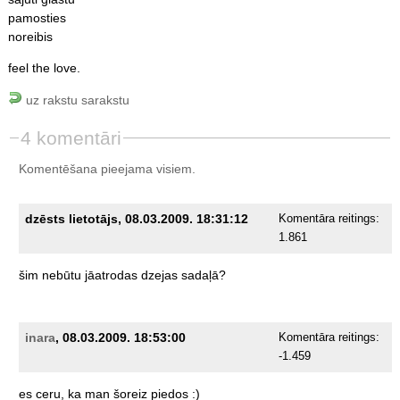
pamosties
noreibis
feel the love.
uz rakstu sarakstu
4 komentāri
Komentēšana pieejama visiem.
dzēsts lietotājs, 08.03.2009. 18:31:12
Komentāra reitings:
1.861
šim
nebūtu
jāatrodas
dzejas
sadaļā?
inara
, 08.03.2009. 18:53:00
Komentāra reitings:
-1.459
es
ceru,
ka
man
šoreiz
piedos
:)