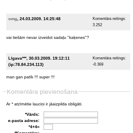
omg
, 24.03.2009. 14:25:48
Komentāra reitings:
3.252
vai
tiešām
nevar
izveidot
sadaļu
''kaķenes''?
Līgava***, 30.03.2009. 19:12:11
Komentāra reitings:
(ip:78.84.234.113)
-0.369
man
gan
patīk
!!!
super
!!!
Komentāra pievienošana
Ar * atzīmētie lauciņi ir jāaizpilda obligāti.
*Vārds:
e-pasta adrese:
*4+4=
*Komentārs: