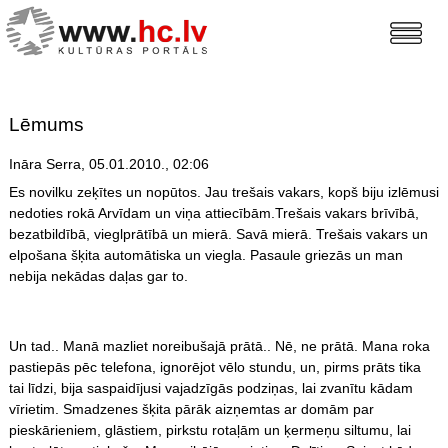
Lēmums
Ināra Serra, 05.01.2010., 02:06
Es novilku zeķītes un nopūtos. Jau trešais vakars, kopš biju izlēmusi
nedoties rokā Arvīdam un viņa attiecībām.Trešais vakars brīvībā,
bezatbildībā, vieglprātībā un mierā. Savā mierā. Trešais vakars un
elpošana šķita automātiska un viegla. Pasaule griezās un man
nebija nekādas daļas gar to.
Un tad.. Manā mazliet noreibušajā prātā.. Nē, ne prātā. Mana roka
pastiepās pēc telefona, ignorējot vēlo stundu, un, pirms prāts tika
tai līdzi, bija saspaidījusi vajadzīgās podziņas, lai zvanītu kādam
vīrietim. Smadzenes šķita pārāk aizņemtas ar domām par
pieskārieniem, glāstiem, pirkstu rotaļām un ķermeņu siltumu, lai