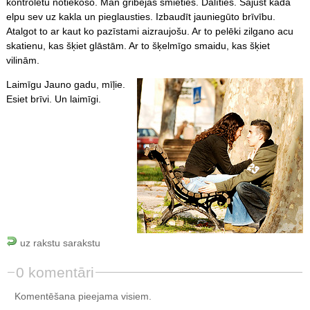
kontrolētu notiekošo. Man gribējās smieties. Dalīties. Sajust kāda
elpu sev uz kakla un pieglausties. Izbaudīt jauniegūto brīvību.
Atalgot to ar kaut ko pazīstami aizraujošu. Ar to pelēki zilgano acu
skatienu, kas šķiet glāstām. Ar to šķelmīgo smaidu, kas šķiet
vilinām.
Laimīgu Jauno gadu, mīļie.
Esiet brīvi. Un laimīgi.
uz rakstu sarakstu
0 komentāri
Komentēšana pieejama visiem.