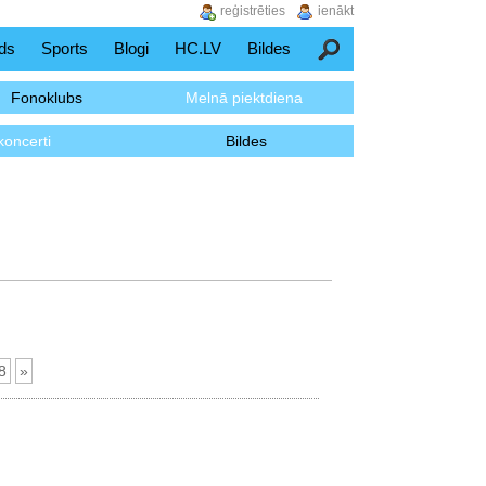
reģistrēties
ienākt
ds
Sports
Blogi
HC.LV
Bildes
Meklēšana
Fonoklubs
Melnā piektdiena
koncerti
Bildes
8
»