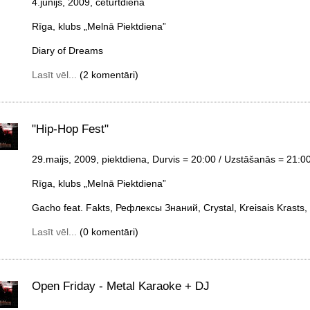
4.jūnijs, 2009, ceturtdiena
Rīga, klubs „Melnā Piektdiena”
Diary of Dreams
Lasīt vēl...
(2 komentāri)
"Hip-Hop Fest"
29.maijs, 2009, piektdiena
, Durvis = 20:00 / Uzstāšanās = 21:0
Rīga, klubs „Melnā Piektdiena”
Gacho feat. Fakts, Рефлексы Знаний, Crystal, Kreisais Krasts
Lasīt vēl...
(0 komentāri)
Open Friday - Metal Karaoke + DJ