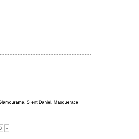
 Glamourama, Silent Daniel, Masquerace
8
»