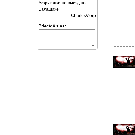
Африканки на выезд по
Балашихе
CharlesViorp
Priecīgā ziņa: