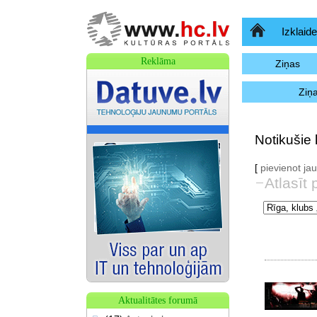
Sākumlapa
Izklaide
Reklāma
Ziņas
Ziņ
Notikušie 
[
pievienot j
Atlasīt 
Aktualitātes forumā