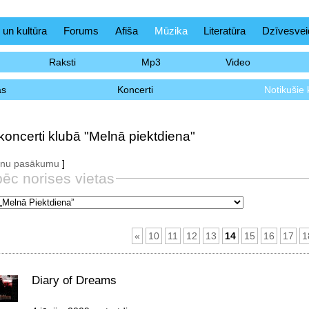
 un kultūra
Forums
Afiša
Mūzika
Literatūra
Dzīvesvei
Raksti
Mp3
Video
as
Koncerti
Notikušie 
koncerti klubā "Melnā piektdiena"
aunu pasākumu
]
pēc norises vietas
«
10
11
12
13
14
15
16
17
1
Diary of Dreams