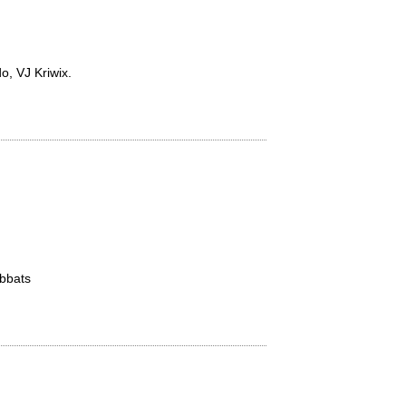
, VJ Kriwix.
Abbats