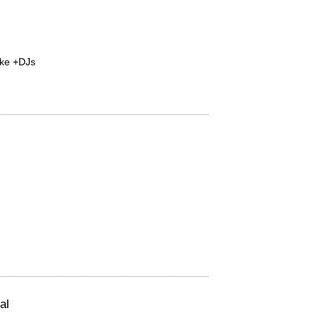
oke +DJs
al