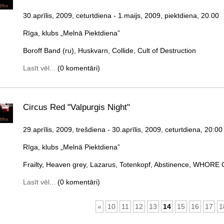
30.aprīlis, 2009, ceturtdiena
- 1.maijs, 2009, piektdiena
, 20.00
Rīga, klubs „Melnā Piektdiena”
Boroff Band (ru), Huskvarn, Collide, Cult of Destruction
Lasīt vēl...
(0 komentāri)
Circus Red "Valpurgis Night"
29.aprīlis, 2009, trešdiena
- 30.aprīlis, 2009, ceturtdiena
, 20:00
Rīga, klubs „Melnā Piektdiena”
Frailty, Heaven grey, Lazarus, Totenkopf, Abstinence, WHORE
Lasīt vēl...
(0 komentāri)
«
10
11
12
13
14
15
16
17
1