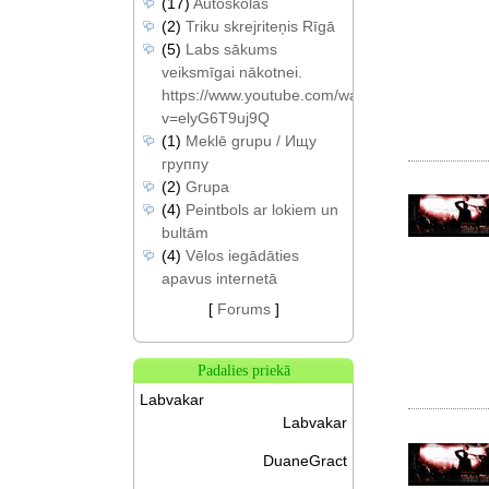
(17)
Autoskolas
(2)
Triku skrejriteņis Rīgā
(5)
Labs sākums
veiksmīgai nākotnei.
https://www.youtube.com/watch?
v=elyG6T9uj9Q
(1)
Meklē grupu / Ищу
группу
(2)
Grupa
(4)
Peintbols ar lokiem un
bultām
(4)
Vēlos iegādāties
apavus internetā
[
Forums
]
Padalies priekā
Labvakar
Labvakar
DuaneGract