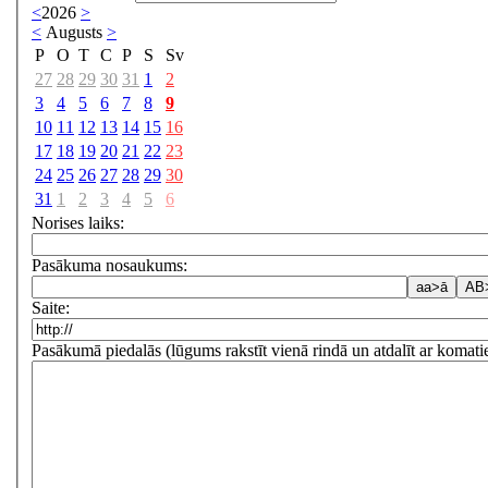
<
2026
>
<
Augusts
>
P
O
T
C
P
S
Sv
27
28
29
30
31
1
2
3
4
5
6
7
8
9
10
11
12
13
14
15
16
17
18
19
20
21
22
23
24
25
26
27
28
29
30
31
1
2
3
4
5
6
Norises laiks:
Pasākuma nosaukums:
Saite:
Pasākumā piedalās (lūgums rakstīt vienā rindā un atdalīt ar komati