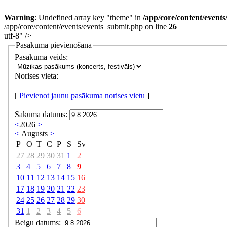
Warning
: Undefined array key "theme" in
/app/core/content/event
/app/core/content/events/events_submit.php on line
26
utf-8" />
Pasākuma pievienošana
Pasākuma veids:
Norises vieta:
[
Pievienot jaunu pasākuma norises vietu
]
Sākuma datums:
<
2026
>
<
Augusts
>
P
O
T
C
P
S
Sv
27
28
29
30
31
1
2
3
4
5
6
7
8
9
10
11
12
13
14
15
16
17
18
19
20
21
22
23
24
25
26
27
28
29
30
31
1
2
3
4
5
6
Beigu datums: