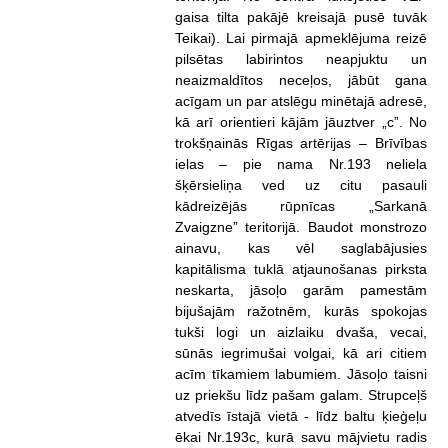
gaisa tilta pakājē kreisajā pusē tuvāk
Teikai). Lai pirmajā apmeklējuma reizē
pilsētas labirintos neapjuktu un
neaizmaldītos neceļos, jābūt gana
acīgam un par atslēgu minētajā adresē,
kā arī orientieri kājām jāuztver „c”. No
trokšņainās Rīgas artērijas – Brīvības
ielas – pie nama Nr.193 neliela
šķērsieliņa ved uz citu pasauli
kādreizējās rūpnīcas „Sarkanā
Zvaigzne” teritorijā. Baudot monstrozo
ainavu, kas vēl saglabājusies
kapitālisma tuklā atjaunošanas pirksta
neskarta, jāsoļo garām pamestām
bijušajām ražotnēm, kurās spokojas
tukši logi un aizlaiku dvaša, vecai,
sūnās iegrimušai volgai, kā ari citiem
acīm tīkamiem labumiem. Jāsoļo taisni
uz priekšu līdz pašam galam. Strupceļš
atvedīs īstajā vietā - līdz baltu ķieģeļu
ēkai Nr.193c, kurā savu mājvietu radis