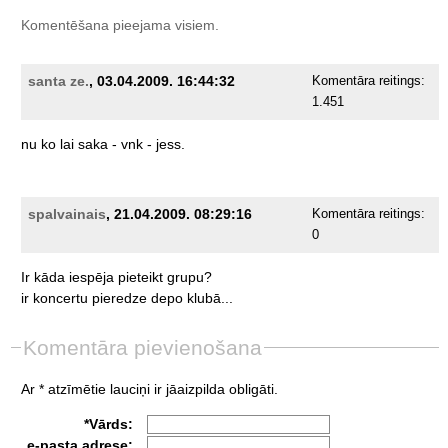
Komentēšana pieejama visiem.
santa ze.
, 03.04.2009. 16:44:32
Komentāra reitings:
1.451
nu
ko
lai
saka
-
vnk
-
jess.
spalvainais
, 21.04.2009. 08:29:16
Komentāra reitings:
0
Ir
kāda
iespēja
pieteikt
grupu?
ir
koncertu
pieredze
depo
klubā...
Komentāra pievienošana
Ar * atzīmētie lauciņi ir jāaizpilda obligāti.
*Vārds:
e-pasta adrese: