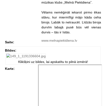
mūzikas klubs „Melnā Piektdiena”.
Vēlams nemēģināt iekarot pirmo ēkas
stāvu, kur miermīlīgi mājo kāda ceha
birojs. Labāk to netraucēt. Līdzās biroja
durvīm labajā pusē būs vēl vienas
durvis – tās ir īstās.
www.melnapiektdiena.lv
Saite:
Bildes:
Klikšķini uz bildes, lai apskatītu to pilnā izmērā!
Karte: