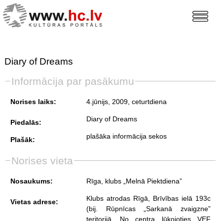
Diary of Dreams
Informācija par pasākumu
Norises laiks:
4.jūnijs, 2009, ceturtdiena
Diary of Dreams
Piedalās:
plašāka informācija sekos
Plašāk:
Norises vieta
Nosaukums:
Rīga, klubs „Melnā Piektdiena”
Klubs atrodas Rīgā, Brīvības ielā 193c
Vietas adrese:
(bij. Rūpnīcas „Sarkanā zvaigzne”
teritorijā. No centra lūkojoties VEF