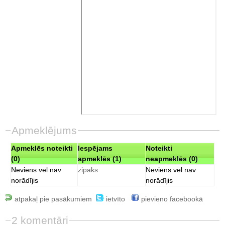
Apmeklējums
Apmeklēs noteikti
Iespējams
Noteikti
(0)
apmeklēs (1)
neapmeklēs (0)
Neviens vēl nav
zipaks
Neviens vēl nav
norādījis
norādījis
atpakaļ pie pasākumiem
ietvīto
pievieno facebookā
2 komentāri