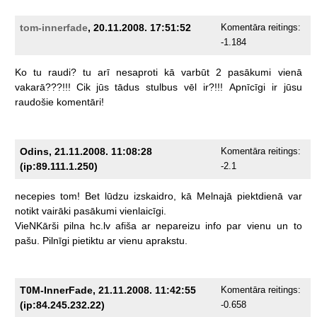
tom-innerfade
, 20.11.2008. 17:51:52
Komentāra reitings:
-1.184
Ko
tu
raudi?
tu
arī
nesaproti
kā
varbūt
2
pasākumi
vienā
vakarā???!!!
Cik
jūs
tādus
stulbus
vēl
ir?!!!
Apnīcīgi
ir
jūsu
raudošie
komentāri!
Odins, 21.11.2008. 11:08:28
Komentāra reitings:
(ip:89.111.1.250)
-2.1
necepies
tom!
Bet
lūdzu
izskaidro,
kā
Melnajā
piektdienā
var
notikt
vairāki
pasākumi
vienlaicīgi.
VieNKārši
pilna
hc.lv
afiša
ar
nepareizu
info
par
vienu
un
to
pašu.
Pilnīgi
pietiktu
ar
vienu
aprakstu.
T0M-InnerFade, 21.11.2008. 11:42:55
Komentāra reitings:
(ip:84.245.232.22)
-0.658