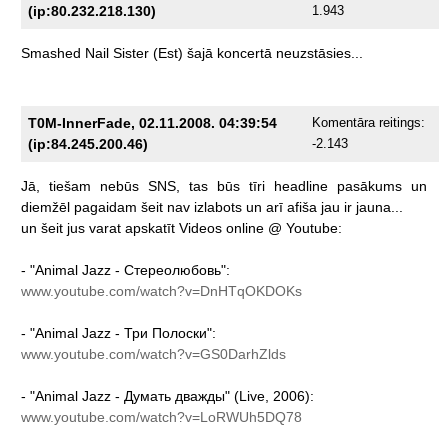
(ip:80.232.218.130)
1.943
Smashed
Nail
Sister
(Est)
šajā
koncertā
neuzstāsies...
T0M-InnerFade, 02.11.2008. 04:39:54
Komentāra reitings:
(ip:84.245.200.46)
-2.143
Jā,
tiešam
nebūs
SNS,
tas
būs
tīri
headline
pasākums
un
diemžēl
pagaidam
šeit
nav
izlabots
un
arī
afiša
jau
ir
jauna...
un
šeit
jus
varat
apskatīt
Videos
online
@
Youtube:
-
"Animal
Jazz
-
Стереолюбовь":
www.youtube.com/watch?v=DnHTqOKDOKs
-
"Animal
Jazz
-
Три
Полоски":
www.youtube.com/watch?v=GS0DarhZlds
-
"Animal
Jazz
-
Думать
дважды"
(Live,
2006):
www.youtube.com/watch?v=LoRWUh5DQ78