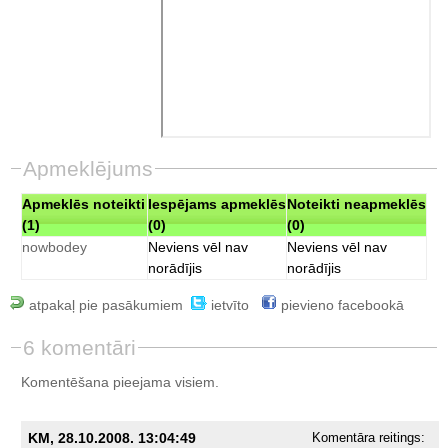
Apmeklējums
Apmeklēs noteikti
Iespējams apmeklēs
Noteikti neapmeklēs
(1)
(0)
(0)
nowbodey
Neviens vēl nav
Neviens vēl nav
norādījis
norādījis
atpakaļ pie pasākumiem
ietvīto
pievieno facebookā
6 komentāri
Komentēšana pieejama visiem.
KM, 28.10.2008. 13:04:49
Komentāra reitings: