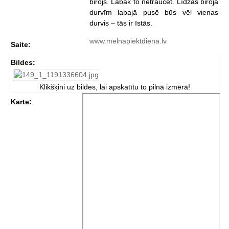
birojs. Labāk to netraucēt. Līdzās biroja
durvīm labajā pusē būs vēl vienas
durvis – tās ir īstās.
www.melnapiektdiena.lv
Saite:
Bildes:
Klikšķini uz bildes, lai apskatītu to pilnā izmērā!
Karte: