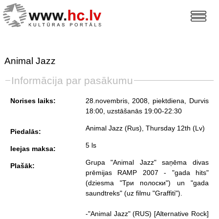
Animal Jazz
Informācija par pasākumu
Norises laiks:
28.novembris, 2008, piektdiena
, Durvis
18:00, uzstāšanās 19:00-22:30
Animal Jazz (Rus), Thursday 12th (Lv)
Piedalās:
5 ls
Ieejas maksa:
Grupa "Animal Jazz" saņēma divas
Plašāk:
prēmijas RAMP 2007 - "gada hits"
(dziesma "Три полоски") un "gada
saundtreks" (uz filmu "Graffiti").
-"Animal Jazz" (RUS) [Alternative Rock]