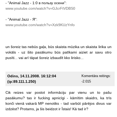
-
"Animal
Jazz
-
1:0
в
пользу
осени":
www.youtube.com/watch?v=GJcrFtVDBS0
-
"Animal
Jazz
-
Я":
www.youtube.com/watch?v=Xzk9KUzYnfo
un
šoreiz
tas
nebūs
gaļa,
būs
skaista
mūzika
un
skaista
lirika
un
vokāls
-
uz
šito
pasākumu
būs
patīkami
aiziet
ar
savu
otro
pusīti...
vai
arī
tāpat
šoreiz
izbaudīt
kko
lirisko...
Odins, 14.11.2008. 16:12:04
Komentāra reitings:
(ip:89.111.1.250)
-2.015
Cik
reizes
var
postot
informāciju
par
vienu
un
to
pašu
pasākumu?
tas
ir
fucking
apnicīgi
-
kāmītim
skaidrs,
ka
trīs
konči
vienā
vakarā
MP
nenotiks
-
tad
varbūt
pārējos
divus
var
izdzēst?
Protams,
ja
šis
beidzot
ir
Īstais!
Kā
tad
ir?