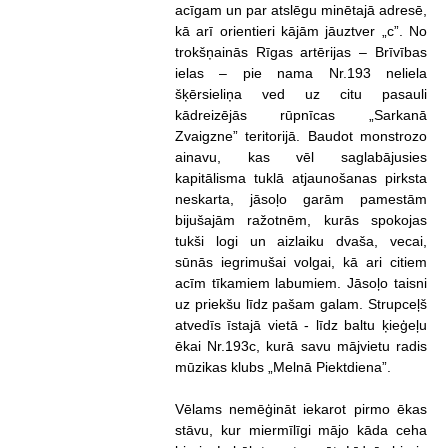
acīgam un par atslēgu minētajā adresē,
kā arī orientieri kājām jāuztver „c”. No
trokšņainās Rīgas artērijas – Brīvības
ielas – pie nama Nr.193 neliela
šķērsieliņa ved uz citu pasauli
kādreizējās rūpnīcas „Sarkanā
Zvaigzne” teritorijā. Baudot monstrozo
ainavu, kas vēl saglabājusies
kapitālisma tuklā atjaunošanas pirksta
neskarta, jāsoļo garām pamestām
bijušajām ražotnēm, kurās spokojas
tukši logi un aizlaiku dvaša, vecai,
sūnās iegrimušai volgai, kā ari citiem
acīm tīkamiem labumiem. Jāsoļo taisni
uz priekšu līdz pašam galam. Strupceļš
atvedīs īstajā vietā - līdz baltu ķieģeļu
ēkai Nr.193c, kurā savu mājvietu radis
mūzikas klubs „Melnā Piektdiena”.
Vēlams nemēģināt iekarot pirmo ēkas
stāvu, kur miermīlīgi mājo kāda ceha