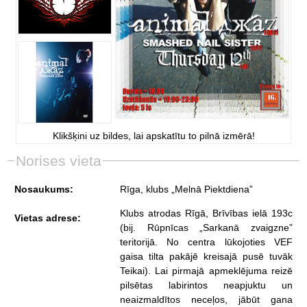
Klikšķini uz bildes, lai apskatītu to pilnā izmērā!
Norises vieta
Nosaukums:
Rīga, klubs „Melnā Piektdiena”
Klubs atrodas Rīgā, Brīvības ielā 193c
Vietas adrese:
(bij. Rūpnīcas „Sarkanā zvaigzne”
teritorijā. No centra lūkojoties VEF
gaisa tilta pakājē kreisajā pusē tuvāk
Teikai). Lai pirmajā apmeklējuma reizē
pilsētas labirintos neapjuktu un
neaizmaldītos neceļos, jābūt gana