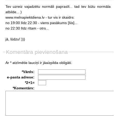
Tev
uzreiz
vajadzētu
normāli
paprasīt...
tad
tev
būtu
normāla
atbilde...
)
www.melnapiektdiena.lv
-
tur
vis
ir
skaidrs:
no
19:00
līdz
22:30
-
viens
pasākums
[šis]...
no
22:30
līdz
rītam
-
otrs...
jā,
lūdzu!
)))
Komentāra pievienošana
Ar * atzīmētie lauciņi ir jāaizpilda obligāti.
*Vārds:
e-pasta adrese:
*2+1=
*Komentārs: