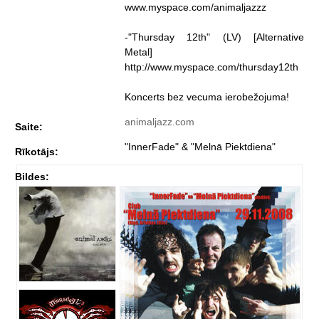
www.myspace.com/animaljazzz
-"Thursday 12th" (LV) [Alternative
Metal]
http://www.myspace.com/thursday12th
Koncerts bez vecuma ierobežojuma!
animaljazz.com
Saite:
"InnerFade" & "Melnā Piektdiena"
Rīkotājs:
Bildes: