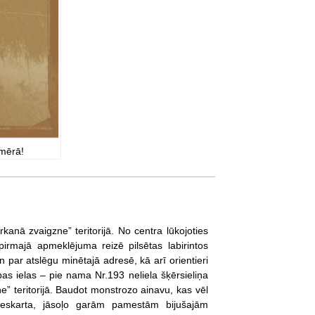
zmērā!
kanā zvaigzne” teritorijā. No centra lūkojoties
pirmajā apmeklējuma reizē pilsētas labirintos
par atslēgu minētajā adresē, kā arī orientieri
bas ielas – pie nama Nr.193 neliela šķērsieliņa
e” teritorijā. Baudot monstrozo ainavu, kas vēl
 neskarta, jāsoļo garām pamestām bijušajām