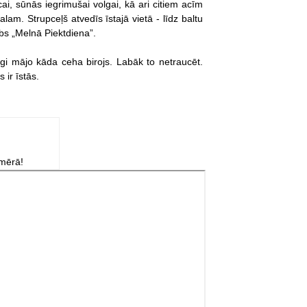
ai, sūnās iegrimušai volgai, kā ari citiem acīm
am. Strupceļš atvedīs īstajā vietā - līdz baltu
ubs „Melnā Piektdiena”.
gi mājo kāda ceha birojs. Labāk to netraucēt.
 ir īstās.
zmērā!