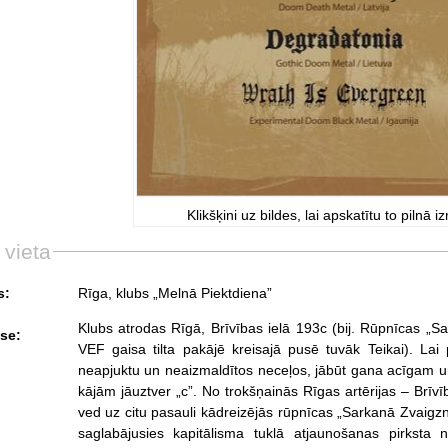
Klikšķini uz bildes, lai apskatītu to pilnā i
 vieta
s:
Rīga, klubs „Melnā Piektdiena”
Klubs atrodas Rīgā, Brīvības ielā 193c (bij. Rūpnīcas „Sar
se:
VEF gaisa tilta pakājē kreisajā pusē tuvāk Teikai). Lai 
neapjuktu un neaizmaldītos neceļos, jābūt gana acīgam un 
kājām jāuztver „c”. No trokšņainās Rīgas artērijas – Brīvī
ved uz citu pasauli kādreizējās rūpnīcas „Sarkanā Zvaigzn
saglabājusies kapitālisma tuklā atjaunošanas pirksta