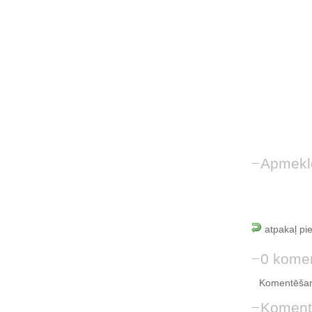
Apmekl
atpakaļ pi
0 komen
Komentēšan
Koment