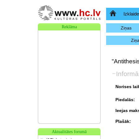
Sākumlapa
Izklaide
Reklāma
Ziņas
Ziņ
"Antithesis
Informā
Norises lai
Piedalās:
Ieejas mak
Plašāk:
Aktualitātes forumā