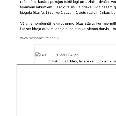
ražotnēm, kurās spokojas tukši logi un aizlaiku dvaša, vec
tīkamiem labumiem. Jāsoļo taisni uz priekšu līdz pašam gal
ķieģeļu ēkai Nr.193c, kurā savu mājvietu radis mūzikas kl
Vēlams nemēģināt iekarot pirmo ēkas stāvu, kur miermīlī
Līdzās biroja durvīm labajā pusē būs vēl vienas durvis – tās
www.melnapiektdiena.lv
Klikšķini uz bildes, lai apskatītu to pilnā i