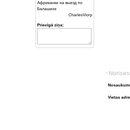
Африканки на выезд по
Балашихе
CharlesViorp
Priecīgā ziņa:
Norises
Nosaukum
Vietas adre