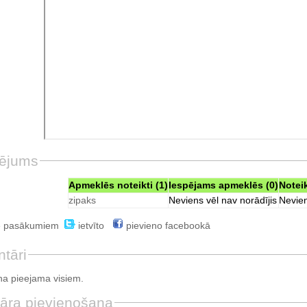
ējums
Apmeklēs noteikti (1)
Iespējams apmeklēs (0)
Notei
zipaks
Neviens vēl nav norādījis
Nevien
e pasākumiem
ietvīto
pievieno facebookā
tāri
a pieejama visiem.
āra pievienošana