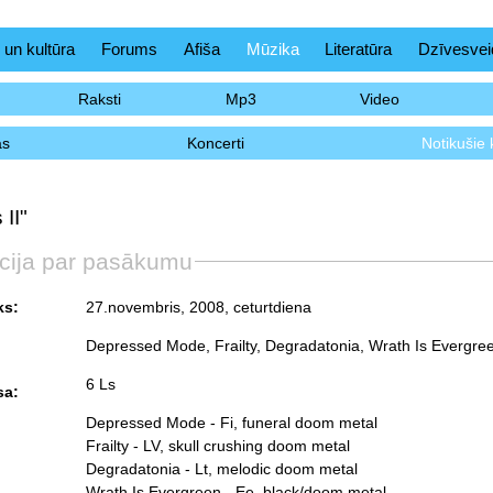
 un kultūra
Forums
Afiša
Mūzika
Literatūra
Dzīvesvei
Raksti
Mp3
Video
as
Koncerti
Notikušie 
 II"
cija par pasākumu
ks:
27.novembris, 2008, ceturtdiena
Depressed Mode, Frailty, Degradatonia, Wrath Is Evergree
6 Ls
sa:
Depressed Mode - Fi, funeral doom metal
Frailty - LV, skull crushing doom metal
Degradatonia - Lt, melodic doom metal
Wrath Is Evergreen - Ee, black/doom metal