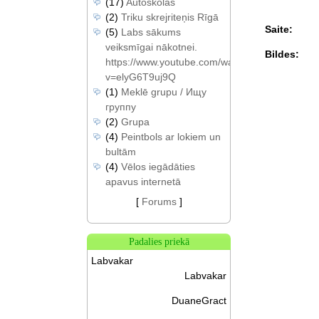
(17)
Autoskolas
(2)
Triku skrejriteņis Rīgā
Saite:
(5)
Labs sākums
veiksmīgai nākotnei.
Bildes:
https://www.youtube.com/watch?
v=elyG6T9uj9Q
(1)
Meklē grupu / Ищу
группу
(2)
Grupa
(4)
Peintbols ar lokiem un
bultām
(4)
Vēlos iegādāties
apavus internetā
[
Forums
]
Padalies priekā
Labvakar
Labvakar
DuaneGract