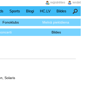
reģistrēties
ienākt
ds
Sports
Blogi
HC.LV
Bildes
Meklēšana
Fonoklubs
Melnā piektdiena
koncerti
Bildes
n, Solaris