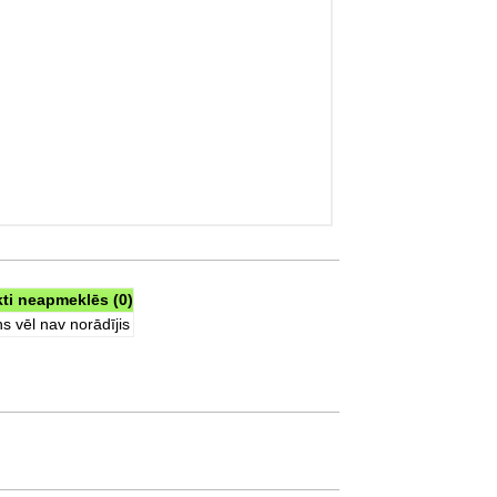
kti neapmeklēs (0)
s vēl nav norādījis