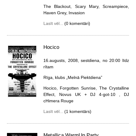
The Blackout, Scary Mary, Screampiece,
Haven Grey, Invasion
Lasīt vēl...
(0 komentāri)
Hocico
16.augusts, 2008, sestdiena
, no 20:00 līdz
rītam
Rīga, klubs „Melnā Piektdiena”
Hocico, Forgotten Sunrise, The Crystalline
Effect, Novus UK + DJ 4-got-10 , DJ
cHimera Rouge
Lasīt vēl...
(1 komentārs)
Metallica WarmUp Party