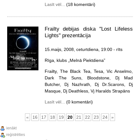
Lasīt vēl...
(18 komentāri)
Frailty debijas diska "Lost Lifeless
Lights" prezentācija
15.maijs, 2008, ceturtdiena
, 19:00 - rīts
Rīga, klubs „Melnā Piektdiena”
Frailty, The Black Tea, Tesa, Vic Anselmo,
Dark The Suns, Bloodstone, Dj Mad
Butcher, Dj Nazhrath, Dj Dr.Scarons, Dj
Masque, Dj Deathless, Vj Haralds Strapāns
Lasīt vēl...
(0 komentāri)
«
16
17
18
19
20
21
22
23
24
»
ienākt
reģistrēties