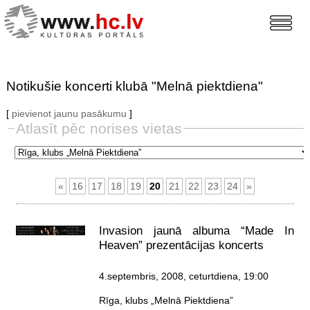
Notikušie koncerti klubā "Melnā piektdiena"
[
pievienot jaunu pasākumu
]
Atlasīt pēc norises vietas
«
16
17
18
19
20
21
22
23
24
»
Invasion jaunā albuma “Made In
Heaven” prezentācijas koncerts
4.septembris, 2008, ceturtdiena
, 19:00
Rīga, klubs „Melnā Piektdiena”