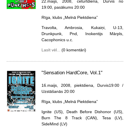
22.maijs, 2008, ceturtdiena
, Durvis no
19:00, pasākums 20:00
Rīga, klubs „Melnā Piektdiena”
Travolta, Ambrosia, Kukaiņi, U-13,
Drunkpunk, Pnd, Inokentijs Mārpls,
Cacophonics u.c.
Lasīt vēl...
(0 komentāri)
"Sensation HardCore, Vol.1"
16.maijs, 2008, piektdiena
, Durvis19:00 /
Uzstāšanās 20:00
Rīga, klubs „Melnā Piektdiena”
Ignite (US), Death Before Dishonor (US),
Burn The 8 Track (CAN), Tesa (LV),
SideMind (LV)