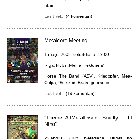
rītam
Lasīt vēl...
(4 komentāri)
Metalcore Meeting
1.maijs, 2008, ceturtdiena
, 19.00
Rīga, klubs „Melnā Piektdiena”
Horse The Band (ASV), Kriegopfer, Mea-
Culpa, 9horizon, Brain Ignorance.
Lasīt vēl...
(19 komentāri)
"Theme AltMetalDisco. Soulfly + Ill
Nino"
25.aprīlis, 2008, piektdiena
, Durvis no