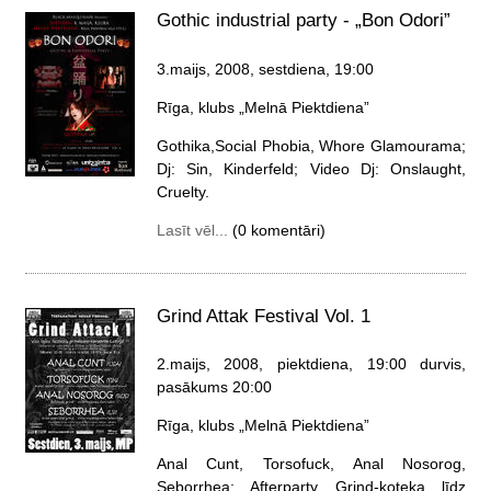
Gothic industrial party - „Bon Odori”
3.maijs, 2008, sestdiena
, 19:00
Rīga, klubs „Melnā Piektdiena”
Gothika,Social Phobia, Whore Glamourama;
Dj: Sin, Kinderfeld; Video Dj: Onslaught,
Cruelty.
Lasīt vēl...
(0 komentāri)
Grind Attak Festival Vol. 1
2.maijs, 2008, piektdiena
, 19:00 durvis,
pasākums 20:00
Rīga, klubs „Melnā Piektdiena”
Anal Cunt, Torsofuck, Anal Nosorog,
Seborrhea; Afterparty Grind-koteka līdz