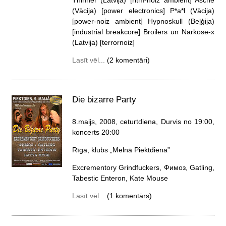
(Vācija) [power electronics] P*a*l (Vācija)
[power-noiz ambient] Hypnoskull (Beļģija)
[industrial breakcore] Broilers un Narkose-x
(Latvija) [terrornoiz]
Lasīt vēl...
(2 komentāri)
Die bizarre Party
8.maijs, 2008, ceturtdiena
, Durvis no 19:00,
koncerts 20:00
Rīga, klubs „Melnā Piektdiena”
Excrementory Grindfuckers, Фимоз, Gatling,
Tabestic Enteron, Kate Mouse
Lasīt vēl...
(1 komentārs)