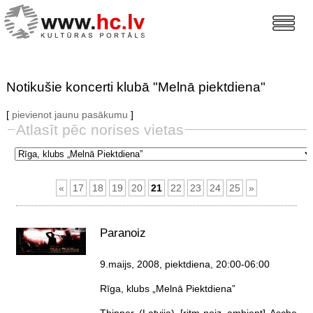
Notikušie koncerti klubā "Melnā piektdiena"
[
pievienot jaunu pasākumu
]
Atlasīt pēc norises vietas
«
17
18
19
20
21
22
23
24
25
»
Paranoiz
9.maijs, 2008, piektdiena
, 20:00-06:00
Rīga, klubs „Melnā Piektdiena”
Thinner (Latvija) [ritm-noiz ambient] Asche