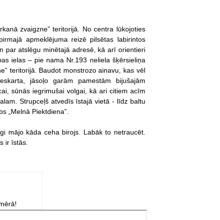
kanā zvaigzne” teritorijā. No centra lūkojoties
pirmajā apmeklējuma reizē pilsētas labirintos
par atslēgu minētajā adresē, kā arī orientieri
bas ielas – pie nama Nr.193 neliela šķērsieliņa
e” teritorijā. Baudot monstrozo ainavu, kas vēl
 neskarta, jāsoļo garām pamestām bijušajām
ai, sūnās iegrimušai volgai, kā ari citiem acīm
am. Strupceļš atvedīs īstajā vietā - līdz baltu
ubs „Melnā Piektdiena”.
gi mājo kāda ceha birojs. Labāk to netraucēt.
 ir īstās.
zmērā!