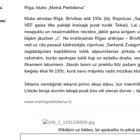
s:
Rīga, klubs „Melnā Piektdiena”
Klubs atrodas Rīgā, Brīvības ielā 193c (bij. Rūpnīcas „Sar
se:
VEF gaisa tilta pakājē kreisajā pusē tuvāk Teikai). Lai 
neapjuktu un neaizmaldītos neceļos, jābūt gana acīgam un 
kājām jāuztver „c”. No trokšņainās Rīgas artērijas – Brīvī
ved uz citu pasauli kādreizējās rūpnīcas „Sarkanā Zvaigzn
saglabājusies kapitālisma tuklā atjaunošanas pirksta
ražotnēm, kurās spokojas tukši logi un aizlaiku dvaša, vec
tīkamiem labumiem. Jāsoļo taisni uz priekšu līdz pašam gal
ķieģeļu ēkai Nr.193c, kurā savu mājvietu radis mūzikas kl
Vēlams nemēģināt iekarot pirmo ēkas stāvu, kur miermīlī
Līdzās biroja durvīm labajā pusē būs vēl vienas durvis – tās
www.melnapiektdiena.lv
Klikšķini uz bildes, lai apskatītu to pilnā i