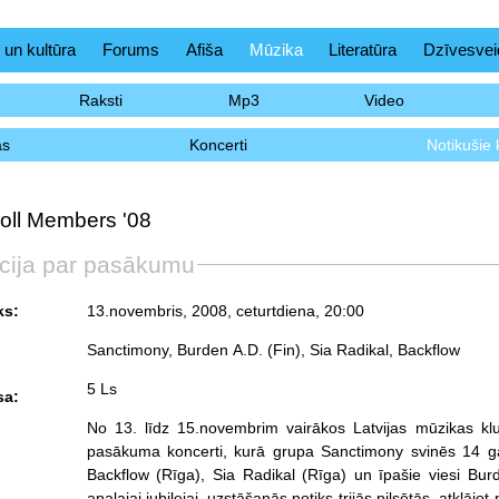
 un kultūra
Forums
Afiša
Mūzika
Literatūra
Dzīvesvei
Raksti
Mp3
Video
as
Koncerti
Notikušie 
oll Members '08
cija par pasākumu
ks:
13.novembris, 2008, ceturtdiena
, 20:00
Sanctimony, Burden A.D. (Fin), Sia Radikal, Backflow
5 Ls
sa:
No 13. līdz 15.novembrim vairākos Latvijas mūzikas klu
pasākuma koncerti, kurā grupa Sanctimony svinēs 14 gadu j
Backflow (Rīga), Sia Radikal (Rīga) un īpašie viesi B
apaļajai jubilejai, uzstāšanās notiks trijās pilsētās, atklā