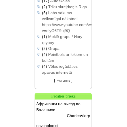
(17)
Autoskolas
(2)
Triku skrejriteņis Rīgā
(5)
Labs sākums
veiksmīgai nākotnei.
https://www.youtube.com/watch?
v=elyG6T9uj9Q
(1)
Meklē grupu / Ищу
группу
(2)
Grupa
(4)
Peintbols ar lokiem un
bultām
(4)
Vēlos iegādāties
apavus internetā
[
Forums
]
Padalies priekā
Африканки на выезд по
Балашихе
CharlesViorp
psychologist