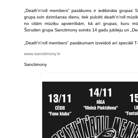
„Death'n'roll members” pasākums ir iedibināta grupas Sa
grupa svin dzimšanas dienu, tiek pulcēti death’n’roll mūzika
no citām mūziķu apvienībām, kā arī grupas, kuru mūz
Šoruden grupa Sanctimony svinēs 14 gadu jubileju un „De
„Death'n'roll members” pasākumam izveidoti arī speciāli T
www.sanctimony.lv
Sanctimony