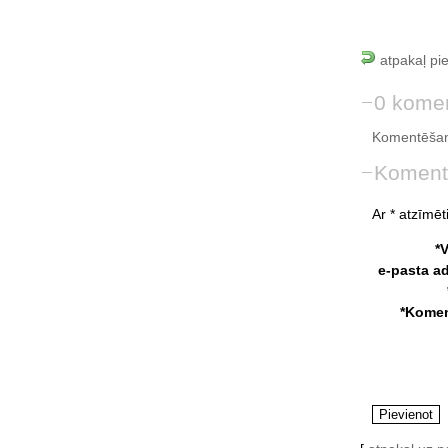
atpakaļ pi
0 komen
Komentēšan
Koment
Ar * atzīmēti
*
e-pasta a
*Komen