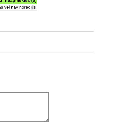
kti neapmeklēs (0)
s vēl nav norādījis