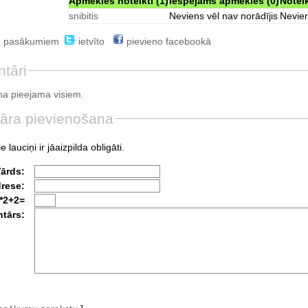
Apmeklēs noteikti (1)
Iespējams apmeklēs (0)
Notei
snibitis
Neviens vēl nav norādījis
Nevien
e pasākumiem
ietvīto
pievieno facebookā
tāri
a pieejama visiem.
āra pievienošana
e lauciņi ir jāaizpilda obligāti.
Vārds:
drese:
*2+2=
tārs: