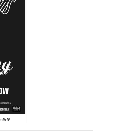
zmērā!