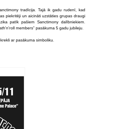
nctimony tradīcija. Tajā ik gadu rudenī, kad
s piekritēji un aicināti uzstāties grupas draugi
ika patīk pašiem Sanctimony dalībniekiem.
ath'n'roll members” pasākuma 5 gadu jubileju.
-krekli ar pasākuma simboliku.