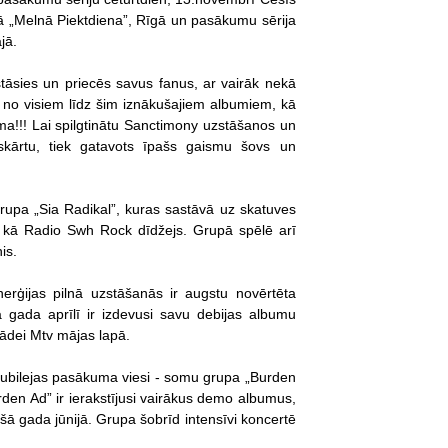
bā „Melnā Piektdiena”, Rīgā un pasākumu sērija
ājā.
tāsies un priecēs savus fanus, ar vairāk nekā
no visiem līdz šim iznākušajiem albumiem, kā
ma!!! Lai spilgtinātu Sanctimony uzstāšanos un
kārtu, tiek gatavots īpašs gaismu šovs un
 grupa „Sia Radikal”, kuras sastāvā uz skatuves
, kā Radio Swh Rock dīdžejs. Grupā spēlē arī
nis.
rģijas pilnā uzstāšanās ir augstu novērtēta
 gada aprīlī ir izdevusi savu debijas albumu
lādei Mtv mājas lapā.
e jubilejas pasākuma viesi - somu grupa „Burden
den Ad” ir ierakstījusi vairākus demo albumus,
šā gada jūnijā. Grupa šobrīd intensīvi koncertē