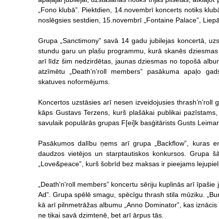
„Fono klubā”. Piektdien, 14.novembrī koncerts notiks klu
noslēgsies sestdien, 15.novembrī „Fontaine Palace”, Liep
Grupa „Sanctimony” savā 14 gadu jubilejas koncertā, uzs
stundu garu un plašu programmu, kurā skanēs dziesmas 
arī līdz šim nedzirdētas, jaunas dziesmas no topošā albu
atzīmētu „Death’n’roll members” pasākuma apaļo gads
skatuves noformējums.
Koncertos uzstāsies arī nesen izveidojusies thrash’n’roll
kāps Gustavs Terzens, kurš plašākai publikai pazīstams
savulaik populārās grupas F[ei]k basģitārists Gusts Leima
Pasākumos dalību ņems arī grupa „Backflow”, kuras ene
daudzos vietējos un starptautiskos konkursos. Grupa šā
„Love&peace”, kurš šobrīd bez maksas ir pieejams lejupie
„Death'n'roll members” koncertu sēriju kuplinās arī īpaši
Ad”. Grupa spēlē smagu, spēcīgu thrash stila mūziku. „Bur
kā arī pilnmetrāžas albumu „Anno Dominator”, kas iznācis 
ne tikai savā dzimtenē, bet arī ārpus tās.