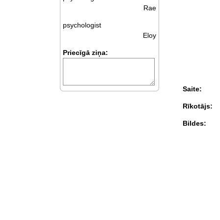
Rae
psychologist
Eloy
Priecīgā ziņa:
Saite:
Rīkotājs:
Bildes: