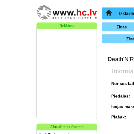
Sākumlapa
Izklaide
Reklāma
Ziņas
Ziņ
Death'N'R
Informā
Norises lai
Piedalās:
Ieejas mak
Plašāk:
Aktualitātes forumā