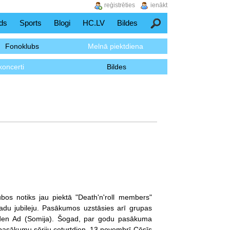
reģistrēties
ienākt
ds
Sports
Blogi
HC.LV
Bildes
Meklēšana
Fonoklubs
Melnā piektdiena
koncerti
Bildes
bos notiks jau piektā "Death'n'roll members"
ubileju. Pasākumos uzstāsies arī grupas
urden Ad (Somija). Šogad, par godu pasākuma
jot pasākumu sēriju ceturtdien, 13.novembrī Cēsīs