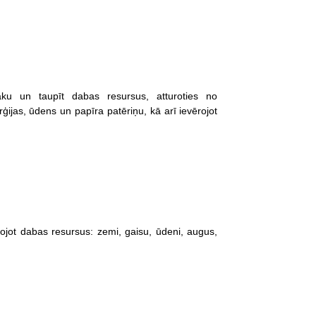
ļāku un taupīt dabas resursus, atturoties no
ģijas, ūdens un papīra patēriņu, kā arī ievērojot
tojot dabas resursus: zemi, gaisu, ūdeni, augus,