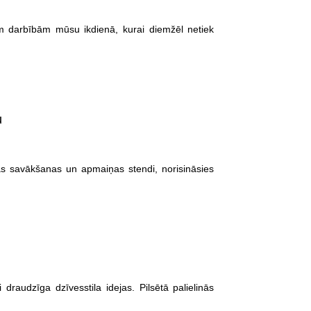
ām darbībām mūsu ikdienā, kurai diemžēl netiek
u
ētikas savākšanas un apmaiņas stendi, norisināsies
 draudzīga dzīvesstila idejas. Pilsētā palielinās