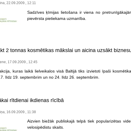
ina, 22.09.2009., 12:11
Sadzīves ķīmijas lietošana ir viena no pretrunīgākaj
pievērsta pietiekama uzmanība.
kt 2 tonnas kosmētikas mākslai un aicina uzsākt biznes
ene, 17.09.2009., 12:45
akcija, kuras laikā lielveikalos visā Baltijā tiks izvietoti īpaši kosm
17. līdz 19. septembrim un no 24. līdz 26. septembrim.
ākai rītdienai ikdienas rīcībā
iņa, 16.09.2009., 11:38
Aizvien biežāk publiskajā telpā tiek popularizētas videi
velosipēdistu skaits.