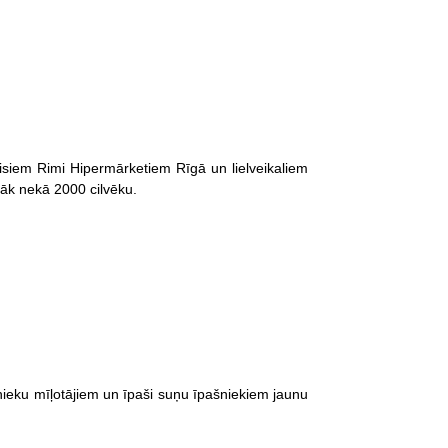
isiem Rimi Hipermārketiem Rīgā un lielveikaliem
rāk nekā 2000 cilvēku.
nieku mīļotājiem un īpaši suņu īpašniekiem jaunu