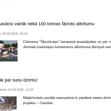
vācis vairāk nekā 100 tonnas šķiroto atkritumu
, 09.09.2009., 09:28
Cūkmena "Šķirolūcijas" kampaņā iesaistījušies un pie v
Jūrmalā izvietotajos konteineros atkritumus šķirojuši vai
āk par suņu dzimtu!
anda, 03.08.2009., 21:34
Mājdzīvnieku portāls www.petnet.lv piedāvā visiem dzīv
projektu – Canidae.