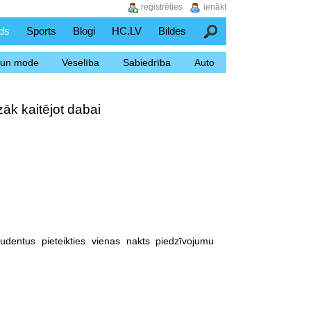
reģistrēties
ienākt
ds
Sports
Blogi
HC.LV
Bildes
Meklēšana
s un mode
Veselība
Sabiedrība
Auto
āk kaitējot dabai
tudentus pieteikties vienas nakts piedzīvojumu