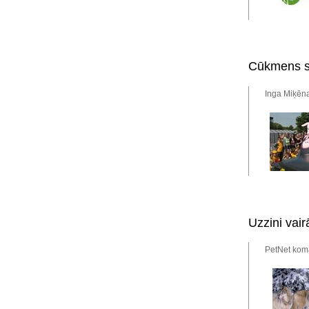
Cūkmens sa
Inga Miķēna
Uzzini vair
PetNet kom