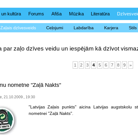
 un kultūra
Forums
Afiša
Mūzika
Literatūra
Dzīvesvei
Zaļais dzīvesveids
Ceļojumi
Labdarība
Karjera
Stil
a par zaļo dzīves veidu un iespējām kā dzīvot vismaz
1
2
3
4
5
6
7
8
9
»
mu nometne "Zaļā Nakts"
, 21.10.2009., 19:30
"Latvijas Zaļais punkts" aicina Latvijas augstskolu s
nometnei "Zaļā Nakts".