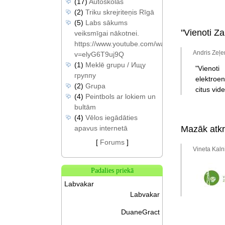
(17)
Autoskolas
(2)
Triku skrejriteņis Rīgā
(5)
Labs sākums
"Vienoti Za
veiksmīgai nākotnei.
https://www.youtube.com/watch?
Andris Zeļe
v=elyG6T9uj9Q
(1)
Meklē grupu / Ищу
"Vienoti
группу
elektroen
(2)
Grupa
citus vid
(4)
Peintbols ar lokiem un
bultām
(4)
Vēlos iegādāties
apavus internetā
Mazāk atkr
[
Forums
]
Vineta Kaln
Padalies priekā
Labvakar
Labvakar
DuaneGract