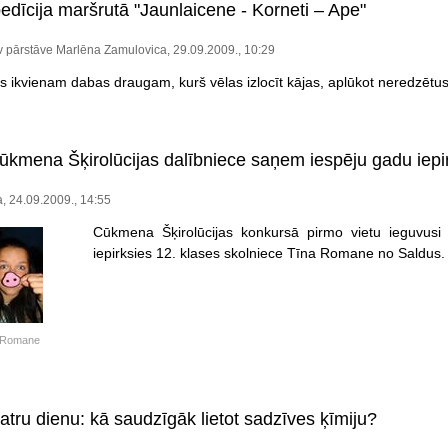
edīcija maršrutā "Jaunlaicene - Korneti – Ape"
lv pārstāve Marlēna Zamulovica, 29.09.2009., 10:29
ikvienam dabas draugam, kurš vēlas izlocīt kājas, aplūkot neredzētus 
ūkmena Šķirolūcijas dalībniece saņem iespēju gadu iepi
, 24.09.2009., 14:55
Cūkmena Šķirolūcijas konkursā pirmo vietu ieguvus
iepirksies 12. klases skolniece Tīna Romane no Saldus.
 Romane
atru dienu: kā saudzīgāk lietot sadzīves ķīmiju?