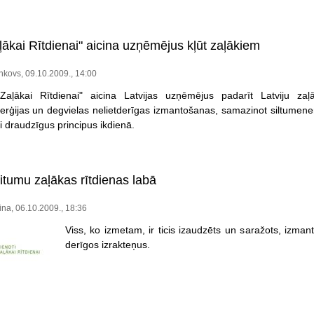
ļākai Rītdienai" aicina uzņēmējus kļūt zaļākiem
nkovs, 09.10.2009., 14:00
 Zaļākai Rītdienai" aicina Latvijas uzņēmējus padarīt Latviju za
erģijas un degvielas nelietderīgas izmantošanas, samazinot siltumener
ei draudzīgus principus ikdienā.
itumu zaļākas rītdienas labā
ina, 06.10.2009., 18:36
Viss, ko izmetam, ir ticis izaudzēts un saražots, izman
derīgos izrakteņus.