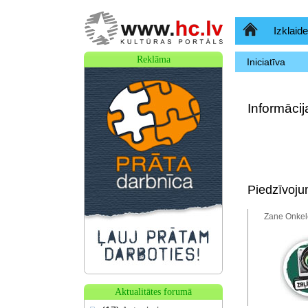
Sākumlapa
Izklaide
Reklāma
Iniciatīva
Informācij
Piedzīvoju
Zane Onkele
Aktualitātes forumā