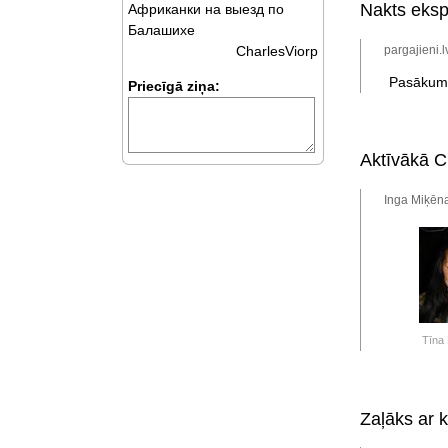
Nakts eksp
Африканки на выезд по
Балашихе
pargajieni.
CharlesViorp
Pasākums 
Priecīgā ziņa:
Aktīvākā C
Inga Miķēna
Tīna
Zaļāks ar k