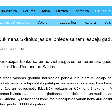
 un kultūra
Forums
Afiša
Mūzika
Literatūra
Dzīvesvei
Zaļais dzīvesveids
Ceļojumi
Labdarība
Karjera
Stil
Cūkmena Šķirolūcijas dalībniece saņem iespēju gadu
24.09.2009., 14:55
rolūcijas konkursā pirmo vietu ieguvusi un turpmāko gadu
lniece Tīna Romane no Saldus.
s visas vasaras garumā norisinājās portāla draugiem.lv "Zaļajā sa
nu Latvijas iedzīvotāju nofotografēt pēc iespējas vairāk attēlu, kurā ka
runātie un iedvesmotie līdzcilvēki redzami ar Cūkmena šņukuriem. A
nformēt ikvienu par atkritumu šķirošanas nepieciešamību un mudināt vi
. Cūkmena Šķirolucionāru konkursā piedalījušies vairāk nekā 400 dalīb
tas gandrīz 8000 fotogrāfijas.