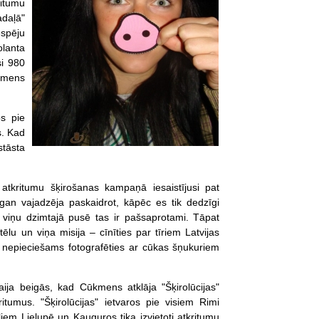
ritumu
adaļā"
espēju
lanta
si 980
ūkmens
os pie
s. Kad
stāsta
atkritumu šķirošanas kampaņā iesaistījusi pat
gan vajadzēja paskaidrot, kāpēc es tik dedzīgi
o viņu dzimtajā pusē tas ir pašsaprotami. Tāpat
lu un viņa misija – cīnīties par tīriem Latvijas
c nepieciešams fotografēties ar cūkas šņukuriem
aija beigās, kad Cūkmens atklāja "Šķirolūcijas"
itumus. "Šķirolūcijas" ietvaros pie visiem Rimi
liem Lielupē un Kauguros tika izvietoti atkritumu