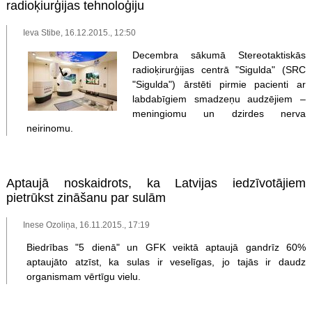
radioķiurģijas tehnoloģiju
Ieva Stibe, 16.12.2015., 12:50
Decembra sākumā Stereotaktiskās
radioķirurģijas centrā "Sigulda" (SRC
"Sigulda") ārstēti pirmie pacienti ar
labdabīgiem smadzeņu audzējiem –
meningiomu un dzirdes nerva
neirinomu.
Aptaujā noskaidrots, ka Latvijas iedzīvotājiem
pietrūkst zināšanu par sulām
Inese Ozoliņa, 16.11.2015., 17:19
Biedrības "5 dienā" un GFK veiktā aptaujā gandrīz 60%
aptaujāto atzīst, ka sulas ir veselīgas, jo tajās ir daudz
organismam vērtīgu vielu.