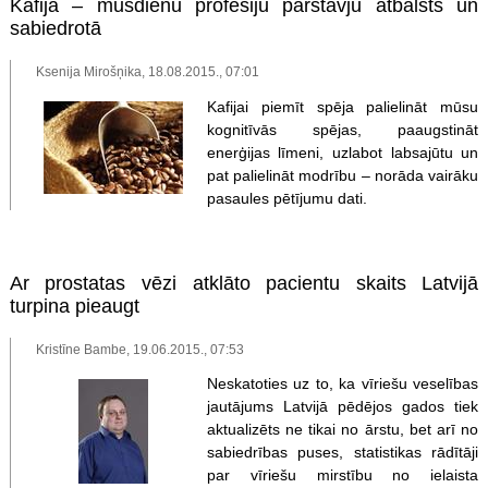
Kafija – mūsdienu profesiju pārstāvju atbalsts un
sabiedrotā
Ksenija Mirošņika, 18.08.2015., 07:01
Kafijai piemīt spēja palielināt mūsu
kognitīvās spējas, paaugstināt
enerģijas līmeni, uzlabot labsajūtu un
pat palielināt modrību – norāda vairāku
pasaules pētījumu dati.
Ar prostatas vēzi atklāto pacientu skaits Latvijā
turpina pieaugt
Kristīne Bambe, 19.06.2015., 07:53
Neskatoties uz to, ka vīriešu veselības
jautājums Latvijā pēdējos gados tiek
aktualizēts ne tikai no ārstu, bet arī no
sabiedrības puses, statistikas rādītāji
par vīriešu mirstību no ielaista