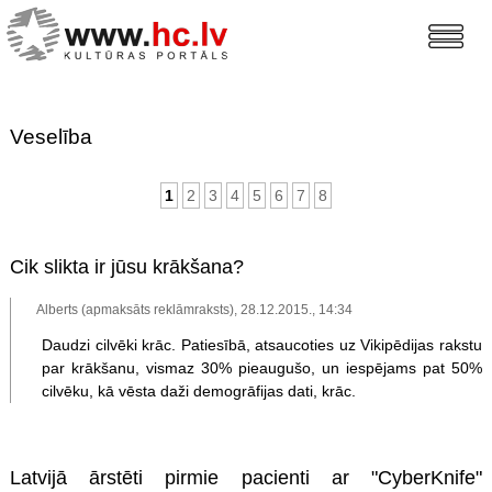
Veselība
1
2
3
4
5
6
7
8
Cik slikta ir jūsu krākšana?
Alberts (apmaksāts reklāmraksts), 28.12.2015., 14:34
Daudzi cilvēki krāc. Patiesībā, atsaucoties uz Vikipēdijas rakstu
par krākšanu, vismaz 30% pieaugušo, un iespējams pat 50%
cilvēku, kā vēsta daži demogrāfijas dati, krāc.
Latvijā ārstēti pirmie pacienti ar "CyberKnife"