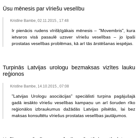
Ūsu mēnesis par vīriešu veselību
Kristīne Bambe, 02.11.2015., 17:48
Ir pienācis rudens vīrišķīgākais mēnesis – "Movembris", kura
ietvaros visā pasaulē uzsver vīriešu veselības – jo īpaši
prostatas veselības problēmas, kā arī tās ārstēšanas iespējas.
Turpinās Latvijas urologu bezmaksas vizītes lauku
reģionos
Kristīne Bambe, 14.10.2015., 07:08
"Latvijas Urologu asociācijas" speciālisti turpina pagājušajā
gadā iesākto vīriešu veselības kampaņu un arī šoruden rīko
reģionālos izbraukumus dažādās Latvijas pilsētās, lai bez
maksas konsultētu vīriešus prostatas veselības jautājumos.