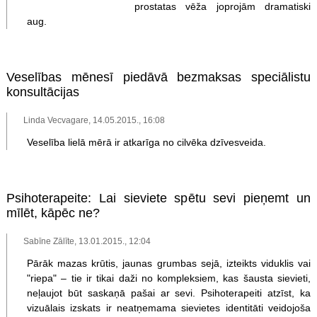
prostatas vēža joprojām dramatiski
aug.
Veselības mēnesī piedāvā bezmaksas speciālistu
konsultācijas
Linda Vecvagare, 14.05.2015., 16:08
Veselība lielā mērā ir atkarīga no cilvēka dzīvesveida.
Psihoterapeite: Lai sieviete spētu sevi pieņemt un
mīlēt, kāpēc ne?
Sabīne Zālīte, 13.01.2015., 12:04
Pārāk mazas krūtis, jaunas grumbas sejā, izteikts viduklis vai
"riepa" – tie ir tikai daži no kompleksiem, kas šausta sievieti,
neļaujot būt saskaņā pašai ar sevi. Psihoterapeiti atzīst, ka
vizuālais izskats ir neatņemama sievietes identitāti veidojoša