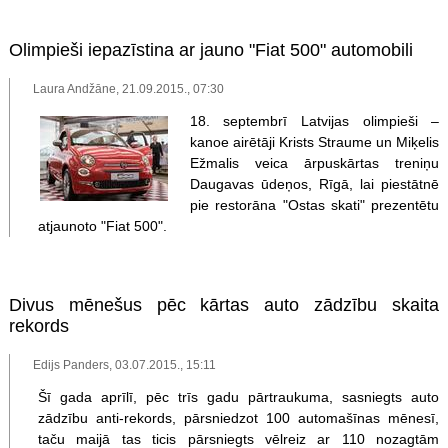
Olimpieši iepazīstina ar jauno "Fiat 500" automobili
Laura Andžāne, 21.09.2015., 07:30
18. septembrī Latvijas olimpieši –
kanoe airētāji Krists Straume un Miķelis
Ežmalis veica ārpuskārtas treniņu
Daugavas ūdeņos, Rīgā, lai piestātnē
pie restorāna "Ostas skati" prezentētu
atjaunoto "Fiat 500".
Divus mēnešus pēc kārtas auto zādzību skaita
rekords
Edijs Panders, 03.07.2015., 15:11
Šī gada aprīlī, pēc trīs gadu pārtraukuma, sasniegts auto
zādzību anti-rekords, pārsniedzot 100 automašīnas mēnesī,
taču maijā tas ticis pārsniegts vēlreiz ar 110 nozagtām