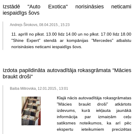
Izstādē "Auto Exotica" norisināsies neticami
iespaidīgs šovs
Andrejs Širokovs, 08.04.2015., 15:23
11. aprīlī no plkst. 13.00 līdz 14.00 un no plkst. 17.00 līdz 18.00
"Shine Expert" stendā ar kompānijas "Mercedes" atbalstu
norisināsies neticami iespaidīgs šovs.
Izdota papildināta autovadītāja rokasgrāmata "Mācies
braukt droši"
Baiba Mitrovska, 12.01.2015., 13:01
Klajā nācis autovadītāja rokasgrāmatas
"Mācies braukt droši" atkārtots
izdevums, kurā iekļauta jaunākā
informācija par izmaiņām ceļu
satiksmes noteikumos, ka arī pēc
ekspertu ieteikumiem precizētas