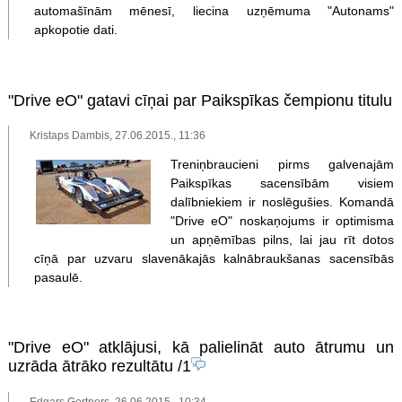
automašīnām mēnesī, liecina uzņēmuma "Autonams"
apkopotie dati.
"Drive eO" gatavi cīņai par Paikspīkas čempionu titulu
Kristaps Dambis, 27.06.2015., 11:36
Treniņbraucieni pirms galvenajām
Paikspīkas sacensībām visiem
dalībniekiem ir noslēgušies. Komandā
"Drive eO" noskaņojums ir optimisma
un apņēmības pilns, lai jau rīt dotos
cīņā par uzvaru slavenākajās kalnābraukšanas sacensībās
pasaulē.
"Drive eO" atklājusi, kā palielināt auto ātrumu un
uzrāda ātrāko rezultātu
/1
Edgars Gertners, 26.06.2015., 10:34