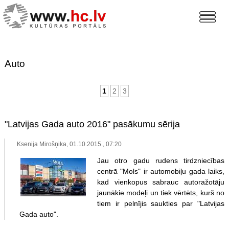
Auto
1
2
3
"Latvijas Gada auto 2016" pasākumu sērija
Ksenija Mirošņika, 01.10.2015., 07:20
Jau otro gadu rudens tirdzniecības
centrā "Mols" ir automobiļu gada laiks,
kad vienkopus sabrauc autoražotāju
jaunākie modeļi un tiek vērtēts, kurš no
tiem ir pelnījis saukties par "Latvijas
Gada auto".