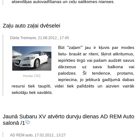
atsevišķas autovadīšanas un ceļu satiksmes nianses.
Zaļu auto zaļai dvēselei
Dārta Treimane, 21.08.2012., 17:45
Būt "zaļam"’ jau ir kļuvis par modes
lietu- braukt ar riteni, šķirot atkritumus,
iepirkties tirgū vai pašam audzēt savus
dārzeņus uz sava balkona vai
palodzes. Šī tendence, protams,
Honda CRZ
iepriecina, jo jebkurā gadījumā dabas
resursi tiek taupīti, videi tiek palīdzēts un aizvien vairāk
sekotāju tiek savākts.
Jaunā Subaru XV atvērto durvju dienas AD REM Auto
salonā
/1
AD REM auto, 17.02.2012., 13:27