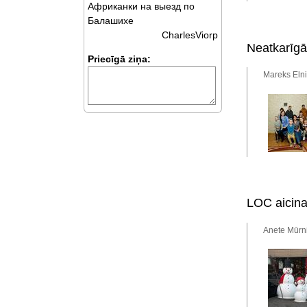
Африканки на выезд по
Балашихе
CharlesViorp
Neatkarīgā
Priecīgā ziņa:
Mareks Elni
LOC aicina
Anete Mūrni