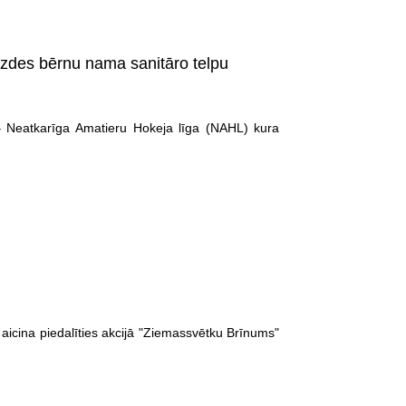
azdes bērnu nama sanitāro telpu
– Neatkarīga Amatieru Hokeja līga (NAHL) kura
aicina piedalīties akcijā "Ziemassvētku Brīnums"