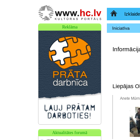
Sākumlapa
Izklaide
Reklāma
Iniciatīva
Informāci
Liepājas O
Anete Mūrni
Aktualitātes forumā