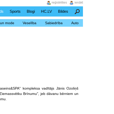
reģistrēties
ienākt
ds
Sports
Blogi
HC.LV
Bildes
Meklēšana
s un mode
Veselība
Sabiedrība
Auto
aseins&SPA" kompleksa vadītājs Jānis Ozoliņš
 "Ziemassvētku Brīnumu", jeb dāvanu bērniem un
umu.