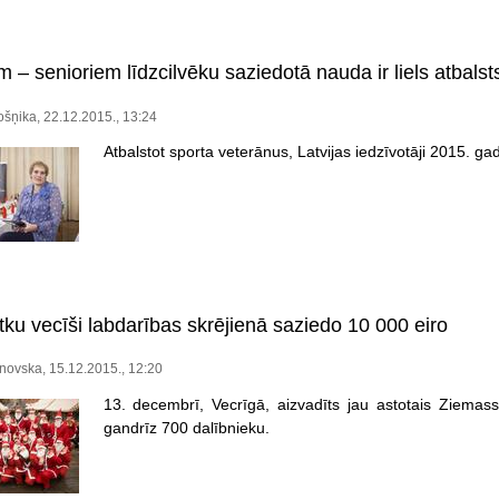
 – senioriem līdzcilvēku saziedotā nauda ir liels atbalst
ošņika, 22.12.2015., 13:24
Atbalstot sporta veterānus, Latvijas iedzīvotāji 2015. ga
ku vecīši labdarības skrējienā saziedo 10 000 eiro
novska, 15.12.2015., 12:20
13. decembrī, Vecrīgā, aizvadīts jau astotais Ziemass
gandrīz 700 dalībnieku.