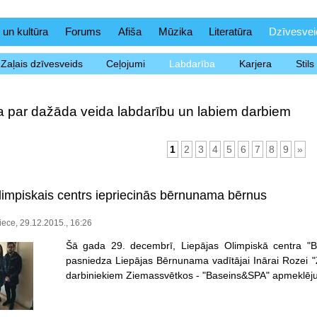
 un kultūra
Forums
Afiša
Mūzika
Literatūra
Dzīvesvei
Zaļais dzīvesveids
Ceļojumi
Labdarība
Karjera
Stil
ja par dažāda veida labdarību un labiem darbiem
1
2
3
4
5
6
7
8
9
»
limpiskais centrs iepriecinās bērnunama bērnus
ece, 29.12.2015., 16:26
Šā gada 29. decembrī, Liepājas Olimpiskā centra "B
pasniedza Liepājas Bērnunama vadītājai Inārai Rozei
darbiniekiem Ziemassvētkos - "Baseins&SPA" apmeklēj