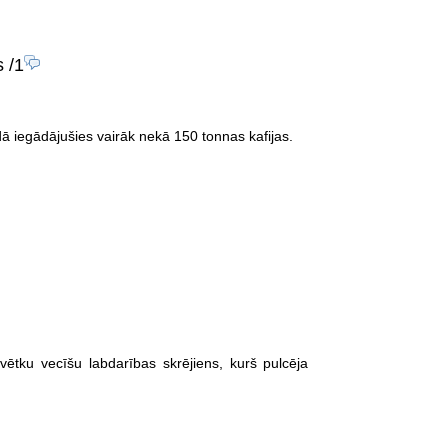
s
/1
dā iegādājušies vairāk nekā 150 tonnas kafijas.
vētku vecīšu labdarības skrējiens, kurš pulcēja