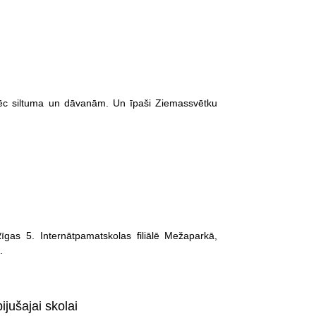
ēc siltuma un dāvanām. Un īpaši Ziemassvētku
īgas 5. Internātpamatskolas filiālē Mežaparkā,
.
ijušajai skolai