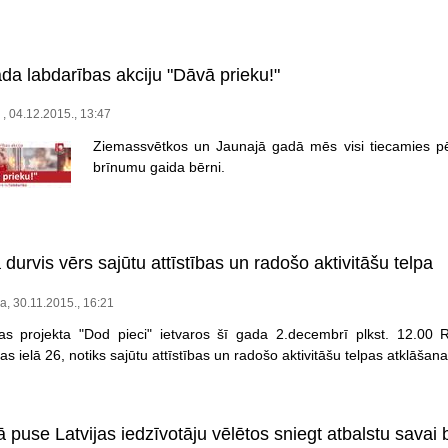
da labdarības akciju "Dāvā prieku!"
 , 04.12.2015., 13:47
Ziemassvētkos un Jaunajā gadā mēs visi tiecamies p
brīnumu gaida bērni.
urvis vērs sajūtu attīstības un radošo aktivitāšu telpa
ņa, 30.11.2015., 16:21
as projekta "Dod pieci" ietvaros šī gada 2.decembrī plkst. 12.00 R
s ielā 26, notiks sajūtu attīstības un radošo aktivitāšu telpas atklāšana
 puse Latvijas iedzīvotāju vēlētos sniegt atbalstu savai b