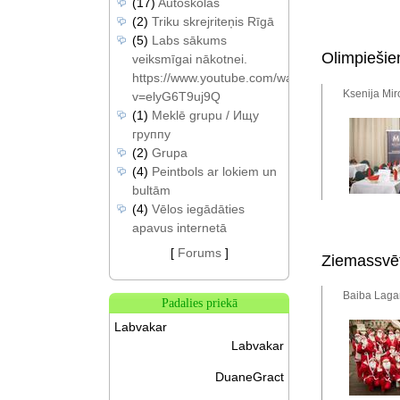
(17)
Autoskolas
(2)
Triku skrejriteņis Rīgā
(5)
Labs sākums
Olimpiešiem
veiksmīgai nākotnei.
https://www.youtube.com/watch?
Ksenija Mir
v=elyG6T9uj9Q
(1)
Meklē grupu / Ищу
группу
(2)
Grupa
(4)
Peintbols ar lokiem un
bultām
(4)
Vēlos iegādāties
apavus internetā
[
Forums
]
Ziemassvēt
Baiba Laga
Padalies priekā
Labvakar
Labvakar
DuaneGract