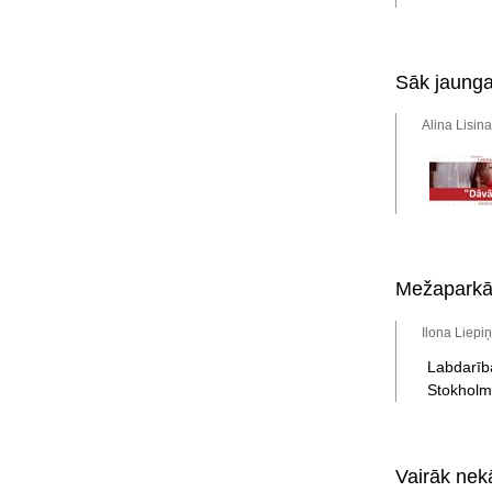
Sāk jaunga
Alina Lisina
Mežaparkā d
Ilona Liepi
Labdarīb
Stokholma
Vairāk nekā