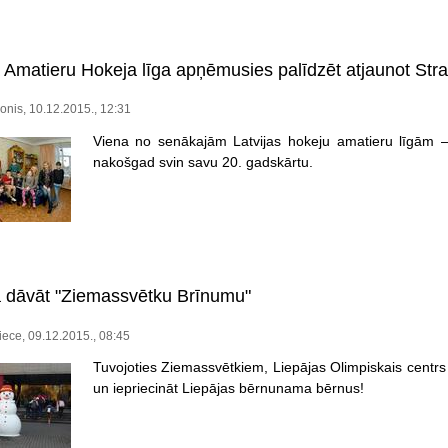
 Amatieru Hokeja līga apņēmusies palīdzēt atjaunot Str
onis, 10.12.2015., 12:31
Viena no senākajām Latvijas hokeju amatieru līgām 
nakošgad svin savu 20. gadskārtu.
 dāvāt "Ziemassvētku Brīnumu"
ece, 09.12.2015., 08:45
Tuvojoties Ziemassvētkiem, Liepājas Olimpiskais centrs 
un iepriecināt Liepājas bērnunama bērnus!