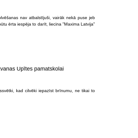
lvēšanas nav atbalstījuši, vairāk nekā puse jeb
ūtu ērta iespēja to darīt, liecina "Maxima Latvija"
dāvanas Upītes pamatskolai
vētki, kad cilvēki iepazīst brīnumu, ne tikai to