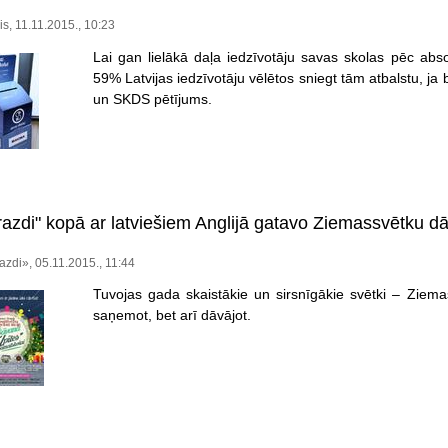
is, 11.11.2015., 10:23
Lai gan lielākā daļa iedzīvotāju savas skolas pēc abso
59% Latvijas iedzīvotāju vēlētos sniegt tām atbalstu, ja b
un SKDS pētījums.
razdi" kopā ar latviešiem Anglijā gatavo Ziemassvētku 
azdi», 05.11.2015., 11:44
Tuvojas gada skaistākie un sirsnīgākie svētki – Ziemass
saņemot, bet arī dāvājot.