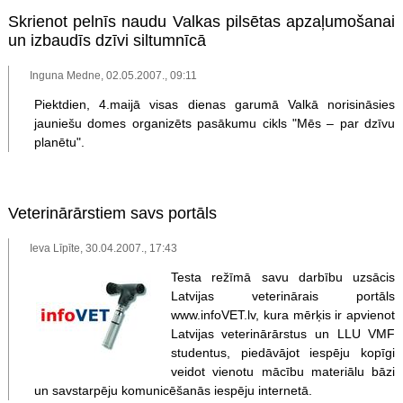
Skrienot pelnīs naudu Valkas pilsētas apzaļumošanai
un izbaudīs dzīvi siltumnīcā
Inguna Medne, 02.05.2007., 09:11
Piektdien, 4.maijā visas dienas garumā Valkā norisināsies
jauniešu domes organizēts pasākumu cikls "Mēs – par dzīvu
planētu".
Veterinārārstiem savs portāls
Ieva Līpīte, 30.04.2007., 17:43
Testa režīmā savu darbību uzsācis
Latvijas veterinārais portāls
www.infoVET.lv, kura mērķis ir apvienot
Latvijas veterinārārstus un LLU VMF
studentus, piedāvājot iespēju kopīgi
veidot vienotu mācību materiālu bāzi
un savstarpēju komunicēšanās iespēju internetā.