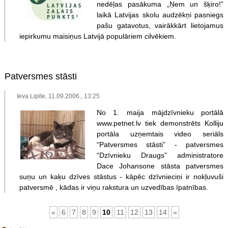
nedēļas pasākuma „Ņem un šķiro!”
laikā Latvijas skolu audzēkņi pasniegs
pašu gatavotus, vairākkārt lietojamus
iepirkumu maisiņus Latvijā populāriem cilvēkiem.
Patversmes stāsti
Ieva Lipite, 11.09.2006., 13:25
No 1. maija mājdzīvnieku portālā
www.petnet.lv tiek demonstrēts Kolliju
portāla uzņemtais video seriāls
“Patversmes stāsti” - patversmes
“Dzīvnieku Draugs” administratore
Dace Johansone stāsta patversmes
suņu un kaķu dzīves stāstus - kāpēc dzīvnieciņi ir nokļuvuši
patversmē , kādas ir viņu rakstura un uzvedības īpatnības.
«
6
7
8
9
10
11
12
13
14
»