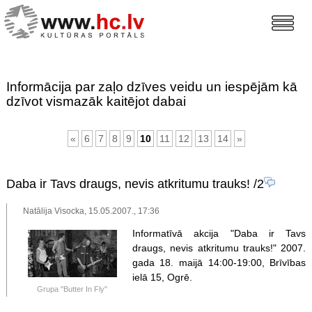
Informācija par zaļo dzīves veidu un iespējām kā
dzīvot vismazāk kaitējot dabai
«
6
7
8
9
10
11
12
13
14
»
Daba ir Tavs draugs, nevis atkritumu trauks!
/2
Natālija Visocka, 15.05.2007., 17:36
Informatīvā akcija "Daba ir Tavs
draugs, nevis atkritumu trauks!" 2007.
gada 18. maijā 14:00-19:00, Brīvības
ielā 15, Ogrē.
Grupa "Butter In Fly"