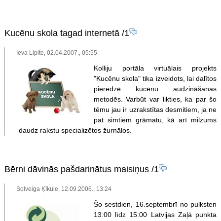
Kucēnu skola tagad internetā
/1
Ieva Lipite, 02.04.2007., 05:55
Kolliju portāla virtuālais projekts
"Kucēnu skola" tika izveidots, lai dalītos
pieredzē kucēnu audzināšanas
metodēs. Varbūt var likties, ka par šo
tēmu jau ir uzrakstītas desmitiem, ja ne
pat simtiem grāmatu, kā arī milzums
daudz rakstu specializētos žurnālos.
Bērni dāvinās pašdarinātus maisiņus
/1
Solveiga Ķīkule, 12.09.2006., 13:24
Šo sestdien, 16.septembrī no pulksten
13:00 līdz 15:00 Latvijas Zaļā punkta