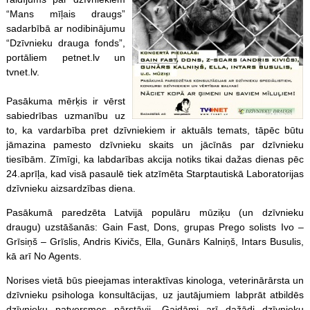
“Mans mīļais draugs”
sadarbībā ar nodibinājumu
“Dzīvnieku drauga fonds”,
portāliem petnet.lv un
tvnet.lv.
Pasākuma mērķis ir vērst
sabiedrības uzmanību uz
to, ka vardarbība pret dzīvniekiem ir aktuāls temats, tāpēc būtu
jāmazina pamesto dzīvnieku skaits un jācīnās par dzīvnieku
tiesībām. Zīmīgi, ka labdarības akcija notiks tikai dažas dienas pēc
24.aprīļa, kad visā pasaulē tiek atzīmēta Starptautiskā Laboratorijas
dzīvnieku aizsardzības diena.
Pasākumā paredzēta Latvijā populāru mūziķu (un dzīvnieku
draugu) uzstāšanās: Gain Fast, Dons, grupas Prego solists Ivo –
Grīsiņš – Grīslis, Andris Kivičs, Ella, Gunārs Kalniņš, Intars Busulis,
kā arī No Agents.
Norises vietā būs pieejamas interaktīvas kinologa, veterinārārsta un
dzīvnieku psihologa konsultācijas, uz jautājumiem labprāt atbildēs
dzīvnieku patversmes pārstāvji. Gaidāmi arī dažādi dzīvnieku