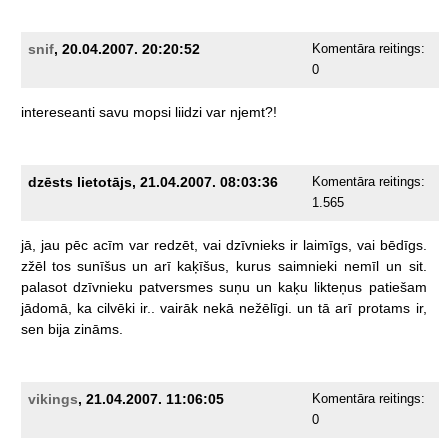
snif
, 20.04.2007. 20:20:52
Komentāra reitings:
0
intereseanti
savu
mopsi
liidzi
var
njemt?!
dzēsts lietotājs, 21.04.2007. 08:03:36
Komentāra reitings:
1.565
jā,
jau
pēc
acīm
var
redzēt,
vai
dzīvnieks
ir
laimīgs,
vai
bēdīgs.
zžēl
tos
sunīšus
un
arī
kaķīšus,
kurus
saimnieki
nemīl
un
sit.
palasot
dzīvnieku
patversmes
suņu
un
kaķu
likteņus
patiešam
jādomā,
ka
cilvēki
ir..
vairāk
nekā
nežēlīgi.
un
tā
arī
protams
ir,
sen
bija
zināms.
vikings
, 21.04.2007. 11:06:05
Komentāra reitings:
0