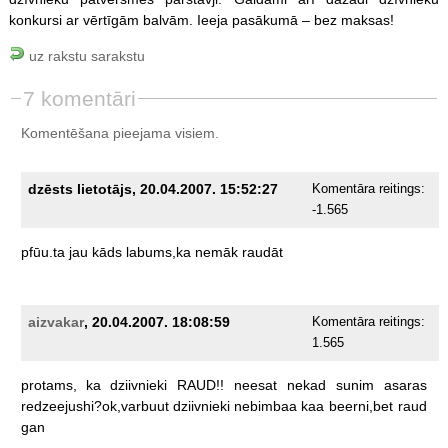
konkursi ar vērtīgām balvām. Ieeja pasākumā – bez maksas!
uz rakstu sarakstu
7 komentāri
Komentēšana pieejama visiem.
dzēsts lietotājs, 20.04.2007. 15:52:27
Komentāra reitings:
-1.565
pfūu.ta
jau
kāds
labums,ka
nemāk
raudāt
aizvakar
, 20.04.2007. 18:08:59
Komentāra reitings:
1.565
protams,
ka
dziivnieki
RAUD!!
neesat
nekad
sunim
asaras
redzeejushi?ok,varbuut
dziivnieki
nebimbaa
kaa
beerni,bet
raud
gan