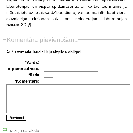
laburatorijās,
un
vispār
spīdzināšanu...Un
ko
tad
tas
mainīs
ja
mēs
aizietu
uz
to
aizsardzības
dienu,
vai
tas
mainītu
kaut
viena
dzīvnieciņa
ciešanas
aiz
tām
nolādētajām
laburatorijas
restēm.?.?:@
Komentāra pievienošana
Ar * atzīmētie lauciņi ir jāaizpilda obligāti.
*Vārds:
e-pasta adrese:
*5+4=
*Komentārs:
uz ziņu sarakstu