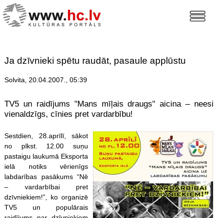
Ja dzīvnieki spētu raudāt, pasaule applūstu
Solvita, 20.04.2007., 05:39
TV5 un raidījums "Mans mīļais draugs" aicina – neesi
vienaldzīgs, cīnies pret vardarbību!
Sestdien, 28.aprīlī, sākot
no plkst. 12.00 suņu
pastaigu laukumā Eksporta
ielā notiks vērienīgs
labdarības pasākums “Nē
– vardarbībai pret
dzīvniekiem!”, ko organizē
TV5 un populārais
raidījums par dzīvniekiem