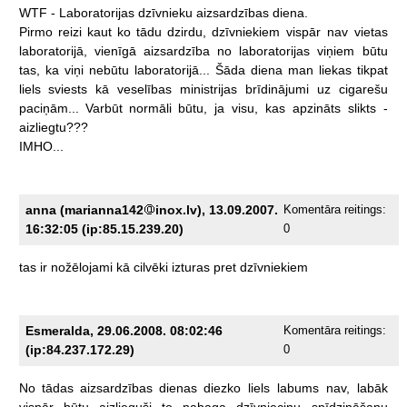
WTF
-
Laboratorijas
dzīvnieku
aizsardzības
diena.
Pirmo
reizi
kaut
ko
tādu
dzirdu,
dzīvniekiem
vispār
nav
vietas
laboratorijā,
vienīgā
aizsardzība
no
laboratorijas
viņiem
būtu
tas,
ka
viņi
nebūtu
laboratorijā...
Šāda
diena
man
liekas
tikpat
liels
sviests
kā
veselības
ministrijas
brīdinājumi
uz
cigarešu
paciņām...
Varbūt
normāli
būtu,
ja
visu,
kas
apzināts
slikts
-
aizliegtu???
IMHO...
anna (marianna142
inox.lv), 13.09.2007.
Komentāra reitings:
16:32:05 (ip:85.15.239.20)
0
tas
ir
nožēlojami
kā
cilvēki
izturas
pret
dzīvniekiem
Esmeralda, 29.06.2008. 08:02:46
Komentāra reitings:
(ip:84.237.172.29)
0
No
tādas
aizsardzības
dienas
diezko
liels
labums
nav,
labāk
vispār
būtu
aizlieguši
to
nabaga
dzīvnieciņu
spīdzināšanu