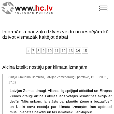
Informācija par zaļo dzīves veidu un iespējām kā
dzīvot vismazāk kaitējot dabai
«
7
8
9
10
11
12
13
14
15
Aicina izteikt nostāju par klimata izmaņām
Sintija Graudiņa-Bombiza, Latvijas Zemesdraugu pārstāve, 15.10.2005.,
17:52
Latvijas Zemes draugi, Alianse ilgtspējīgai attīstībai un Eiropas
Zemes draugi aicina Latvijas iedzīvotājus iesaistīties akcijā ar
devīzi "Mēs gribam, lai stāsts par planētu Zeme ir bezgalīgs!"
un izteikt savu nostāju par klimata izmaņām, kas apdraud
mūsu planētas nākotni un tās iemītnieku labklājību!