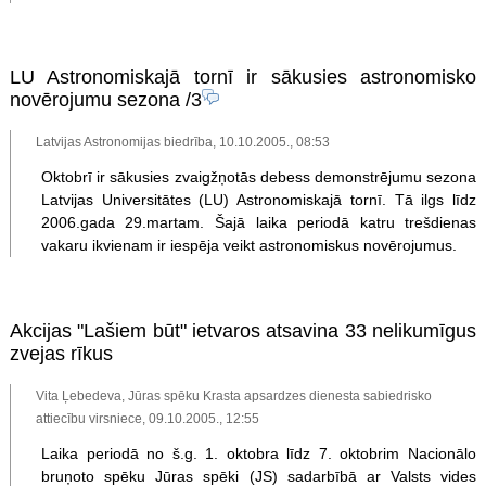
LU Astronomiskajā tornī ir sākusies astronomisko
novērojumu sezona
/3
Latvijas Astronomijas biedrība, 10.10.2005., 08:53
Oktobrī ir sākusies zvaigžņotās debess demonstrējumu sezona
Latvijas Universitātes (LU) Astronomiskajā tornī. Tā ilgs līdz
2006.gada 29.martam. Šajā laika periodā katru trešdienas
vakaru ikvienam ir iespēja veikt astronomiskus novērojumus.
Akcijas "Lašiem būt" ietvaros atsavina 33 nelikumīgus
zvejas rīkus
Vita Ļebedeva, Jūras spēku Krasta apsardzes dienesta sabiedrisko
attiecību virsniece, 09.10.2005., 12:55
Laika periodā no š.g. 1. oktobra līdz 7. oktobrim Nacionālo
bruņoto spēku Jūras spēki (JS) sadarbībā ar Valsts vides