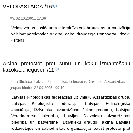
VELOPASTAIGA
/16
XY, 02.10.2005., 17:36
Velosezonas noslēguma interaktīvs velobrauciens ar motivāciju
veicināt pārvietoties ar ērto, dabai draudzīgo transporta līdzekli
- riteni!
Aicina protestēt pret suņu un kaķu izmantošanu
kažokādu ieguvei
/11
Jana Streļeca, Latvijas Kinoloģiskās federācijas Dzīvnieku Aizsardzības
grupas biedre, 22.09.2005., 09:49
Latvijas Kinoloģiskās federācijas Dzīvnieku Aizsardzības grupa,
Latvijas Kinoloģiskā federācija, Latvijas Felinoloģiskā
asociācija, Dzīvnieku aizsardzības ētikas padome, Latvijas
Veterinārārstu biedrība, Latvijas Dzīvnieku aizsardzības
biedrība un patversme "Dzīvnieku draugs" aicina Latvijas
iedzīvotājus un sabiedriskās organizācijas paust protestu pret