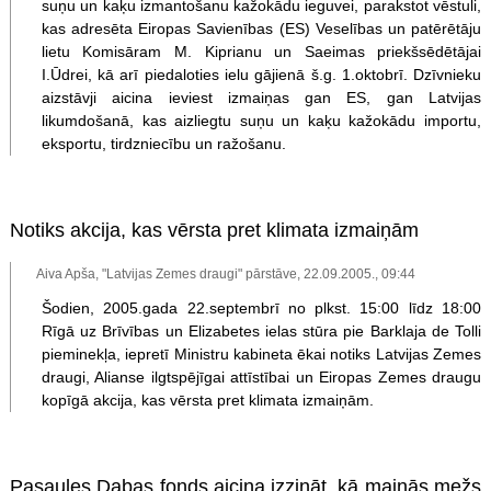
suņu un kaķu izmantošanu kažokādu ieguvei, parakstot vēstuli,
kas adresēta Eiropas Savienības (ES) Veselības un patērētāju
lietu Komisāram M. Kiprianu un Saeimas priekšsēdētājai
I.Ūdrei, kā arī piedaloties ielu gājienā š.g. 1.oktobrī. Dzīvnieku
aizstāvji aicina ieviest izmaiņas gan ES, gan Latvijas
likumdošanā, kas aizliegtu suņu un kaķu kažokādu importu,
eksportu, tirdzniecību un ražošanu.
Notiks akcija, kas vērsta pret klimata izmaiņām
Aiva Apša, "Latvijas Zemes draugi" pārstāve, 22.09.2005., 09:44
Šodien, 2005.gada 22.septembrī no plkst. 15:00 līdz 18:00
Rīgā uz Brīvības un Elizabetes ielas stūra pie Barklaja de Tolli
pieminekļa, iepretī Ministru kabineta ēkai notiks Latvijas Zemes
draugi, Alianse ilgtspējīgai attīstībai un Eiropas Zemes draugu
kopīgā akcija, kas vērsta pret klimata izmaiņām.
Pasaules Dabas fonds aicina izzināt, kā mainās mežs