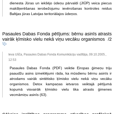
dienesta Jūras un iekšējo ūdeņu pārvaldi (JIŪP) veica piecus
makšķerēšanas ierobežojumu ievērošanas kontroles reidus
Baltijas jūras Latvijas teritoriālajos ūdeņos.
Pasaules Dabas Fonda pētījums: bērnu asinīs atrasts
vairāk ķīmisko vielu nekā viņu vecāku organismos
/2
Ieva Ušča, Pasaules Dabas Fonda Komunikāciju vadītāja, 09.10.2005.,
12:53
Pasaules Dabas Fonda (PDF) veiktie Eiropas ģimeņu triju
paaudžu asins izmeklējumi rāda, ka mūsdienu bērnu asinīs ir
atrodams vairāk sintētisko ķīmisko vielu nekā viņu vecāku
organismos. Detox kampaņas ietvaros veiktajā pētījumā
kopumā visvairāk ķīmisko vielu tika atrasts ģimenes
vecmāmiņu asinīs (63).