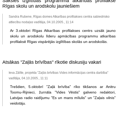
Sāksies izglītības programma atkarības profilaksē
Rīgas skolu un arodskolu jauniešiem
Sandra Rubene, Rīgas domes Atkarības profilakses centra sabiedrisko
attiecību nodaļas vadītāja, 04.10.2005., 11:14
Ar 3.oktobri Rīgas Atkarības profilakses centrs uzsāk jauno
skolu un arodskolu līderu apmācības programmu atkarības
profilaksē Rīgas vispārējās izglītības skolās un arodskolās.
Atsākas "Zaļās brīvības" rīkotie diskusiju vakari
Ieva Zālīte, projekta "Zaļās brīvības Vides informācijas centra darbība"
vadītāja, 04.10.2005., 11:11
Trešdien, 5.oktobrī "Zaļā brīvība" rīko tikšanos ar Anitru
Toomu-Rijnieci, žurnāla "Vides Vēstis" galveno redaktori,
Latvijas radio raidījumu "Es un mans mīlulis" un "Zaļais vilnis"
veidotāju.