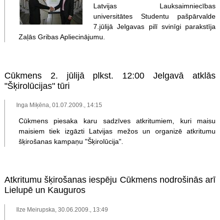
Latvijas Lauksaimniecības
universitātes Studentu pašpārvalde
7.jūlijā Jelgavas pilī svinīgi parakstīja
Zaļās Gribas Apliecinājumu.
Cūkmens 2. jūlijā plkst. 12:00 Jelgavā atklās
"Šķirolūcijas" tūri
Inga Miķēna, 01.07.2009., 14:15
Cūkmens piesaka karu sadzīves atkritumiem, kuri maisu
maisiem tiek izgāzti Latvijas mežos un organizē atkritumu
šķirošanas kampaņu "Šķirolūcija".
Atkritumu šķirošanas iespēju Cūkmens nodrošinās arī
Lielupē un Kauguros
Ilze Meirupska, 30.06.2009., 13:49