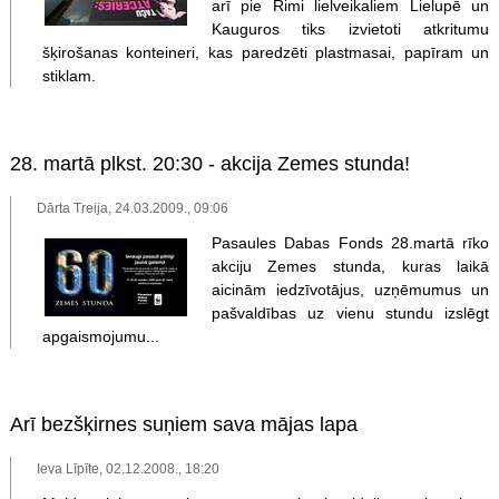
arī pie Rimi lielveikaliem Lielupē un
Kauguros tiks izvietoti atkritumu
šķirošanas konteineri, kas paredzēti plastmasai, papīram un
stiklam.
28. martā plkst. 20:30 - akcija Zemes stunda!
Dārta Treija, 24.03.2009., 09:06
Pasaules Dabas Fonds 28.martā rīko
akciju Zemes stunda, kuras laikā
aicinām iedzīvotājus, uzņēmumus un
pašvaldības uz vienu stundu izslēgt
apgaismojumu...
Arī bezšķirnes suņiem sava mājas lapa
Ieva Līpīte, 02.12.2008., 18:20