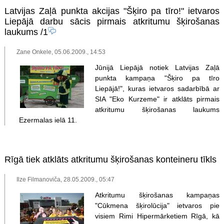
Latvijas Zaļā punkta akcijas "Šķiro pa tīro!" ietvaros
Liepājā darbu sācis pirmais atkritumu šķirošanas
laukums
/1
Zane Onkele, 05.06.2009., 14:53
Jūnijā Liepājā notiek Latvijas Zaļā
punkta kampaņa "Šķiro pa tīro
Liepājā!", kuras ietvaros sadarbībā ar
SIA "Eko Kurzeme" ir atklāts pirmais
atkritumu šķirošanas laukums
Ezermalas ielā 11.
Rīgā tiek atklāts atkritumu šķirošanas konteineru tīkls
Ilze Filmanoviča, 28.05.2009., 05:47
Atkritumu šķirošanas kampaņas
"Cūkmena šķirolūcija" ietvaros pie
visiem Rimi Hipermārketiem Rīgā, kā