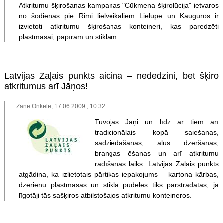
Atkritumu šķirošanas kampaņas "Cūkmena šķirolūcija" ietvaros
no šodienas pie Rimi lielveikaliem Lielupē un Kauguros ir
izvietoti atkritumu šķirošanas konteineri, kas paredzēti
plastmasai, papīram un stiklam.
Latvijas Zaļais punkts aicina – nededzini, bet šķiro
atkritumus arī Jāņos!
Zane Onkele, 17.06.2009., 10:32
Tuvojas Jāņi un līdz ar tiem arī
tradicionālais kopā saiešanas,
sadziedāšanās, alus dzeršanas,
brangas ēšanas un arī atkritumu
radīšanas laiks. Latvijas Zaļais punkts
atgādina, ka izlietotais pārtikas iepakojums – kartona kārbas,
dzērienu plastmasas un stikla pudeles tiks pārstrādātas, ja
līgotāji tās sašķiros atbilstošajos atkritumu konteineros.