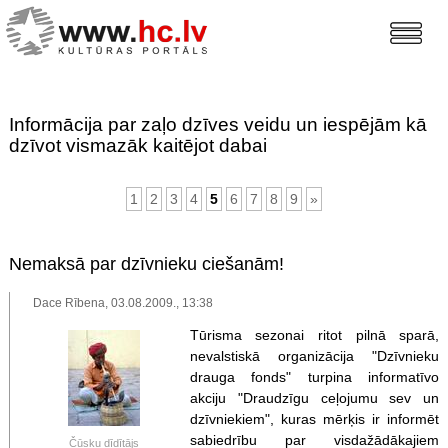
Informācija par zaļo dzīves veidu un iespējām kā
dzīvot vismazāk kaitējot dabai
1
2
3
4
5
6
7
8
9
»
Nemaksā par dzīvnieku ciešanām!
Dace Rībena, 03.08.2009., 13:38
Tūrisma sezonai ritot pilnā sparā,
nevalstiskā organizācija "Dzīvnieku
drauga fonds" turpina informatīvo
akciju "Draudzīgu ceļojumu sev un
dzīvniekiem", kuras mērķis ir informēt
sabiedrību par visdažādākajiem
Čūsku dīdītājs