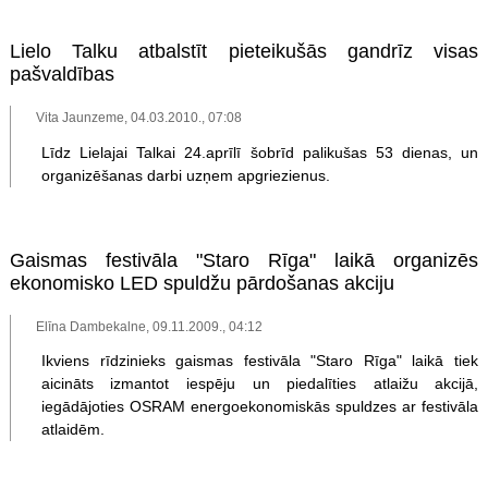
Lielo Talku atbalstīt pieteikušās gandrīz visas
pašvaldības
Vita Jaunzeme, 04.03.2010., 07:08
Līdz Lielajai Talkai 24.aprīlī šobrīd palikušas 53 dienas, un
organizēšanas darbi uzņem apgriezienus.
Gaismas festivāla "Staro Rīga" laikā organizēs
ekonomisko LED spuldžu pārdošanas akciju
Elīna Dambekalne, 09.11.2009., 04:12
Ikviens rīdzinieks gaismas festivāla "Staro Rīga" laikā tiek
aicināts izmantot iespēju un piedalīties atlaižu akcijā,
iegādājoties OSRAM energoekonomiskās spuldzes ar festivāla
atlaidēm.