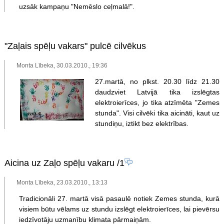
uzsāk kampaņu "Nemēslo ceļmalā!".
"Zaļais spēļu vakars" pulcē cilvēkus
Monta Lībeka, 30.03.2010., 19:36
27.martā, no plkst. 20.30 līdz 21.30
daudzviet Latvijā tika izslēgtas
elektroierīces, jo tika atzīmēta "Zemes
stunda". Visi cilvēki tika aicināti, kaut uz
stundiņu, iztikt bez elektrības.
Aicina uz Zaļo spēļu vakaru
/1
Monta Lībeka, 23.03.2010., 13:13
Tradicionāli 27. martā visā pasaulē notiek Zemes stunda, kurā
visiem būtu vēlams uz stundu izslēgt elektroierīces, lai pievērsu
iedzīvotāju uzmanību klimata pārmaiņām.