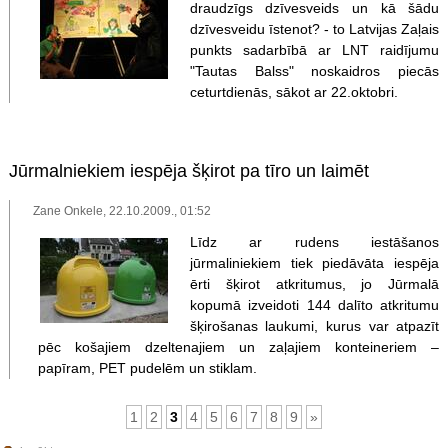
draudzīgs dzīvesveids un kā šādu
dzīvesveidu īstenot? - to Latvijas Zaļais
punkts sadarbībā ar LNT raidījumu
"Tautas Balss" noskaidros piecās
ceturtdienās, sākot ar 22.oktobri.
Jūrmalniekiem iespēja šķirot pa tīro un laimēt
Zane Onkele, 22.10.2009., 01:52
Līdz ar rudens iestāšanos
jūrmaliniekiem tiek piedāvāta iespēja
ērti šķirot atkritumus, jo Jūrmalā
kopumā izveidoti 144 dalīto atkritumu
šķirošanas laukumi, kurus var atpazīt
pēc košajiem dzeltenajiem un zaļajiem konteineriem –
papīram, PET pudelēm un stiklam.
1
2
3
4
5
6
7
8
9
»