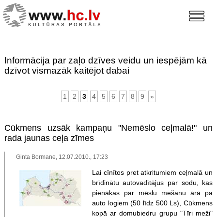
Informācija par zaļo dzīves veidu un iespējām kā
dzīvot vismazāk kaitējot dabai
1
2
3
4
5
6
7
8
9
»
Cūkmens uzsāk kampaņu "Nemēslo ceļmalā!" un
rada jaunas ceļa zīmes
Ginta Bormane, 12.07.2010., 17:23
Lai cīnītos pret atkritumiem ceļmalā un
brīdinātu autovadītājus par sodu, kas
pienākas par mēslu mešanu ārā pa
auto logiem (50 līdz 500 Ls), Cūkmens
kopā ar domubiedru grupu "Tīri meži"