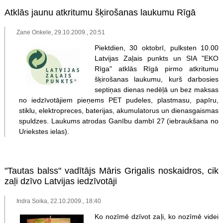
Atklās jaunu atkritumu šķirošanas laukumu Rīgā
Zane Onkele, 29.10.2009., 20:51
Piektdien, 30 oktobrī, pulksten 10.00
Latvijas Zaļais punkts un SIA "EKO
Rīga" atklās Rīgā pirmo atkritumu
šķirošanas laukumu, kurš darbosies
septiņas dienas nedēļā un bez maksas
no iedzīvotājiem pieņems PET pudeles, plastmasu, papīru,
stiklu, elektropreces, baterijas, akumulatorus un dienasgaismas
spuldzes. Laukums atrodas Ganību dambī 27 (iebraukšana no
Uriekstes ielas).
"Tautas balss" vadītājs Māris Grigalis noskaidros, cik
zaļi dzīvo Latvijas iedzīvotāji
Indra Soika, 22.10.2009., 18:40
Ko nozīmē dzīvot zaļi, ko nozīmē videi