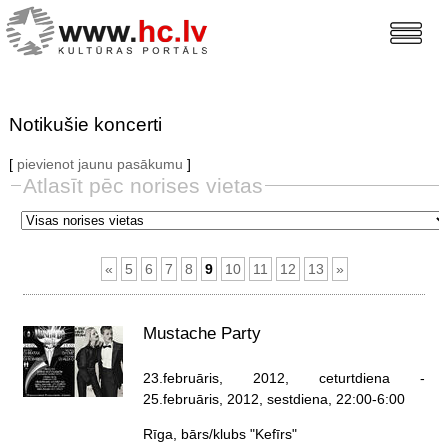
Notikušie koncerti
[
pievienot jaunu pasākumu
]
Atlasīt pēc norises vietas
«
5
6
7
8
9
10
11
12
13
»
Mustache Party
23.februāris, 2012, ceturtdiena
-
25.februāris, 2012, sestdiena
, 22:00-6:00
Rīga, bārs/klubs "Kefīrs"