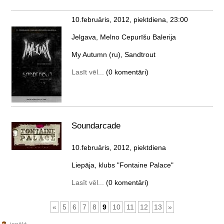
10.februāris, 2012, piektdiena
, 23:00
Jelgava, Melno Cepurīšu Balerija
My Autumn (ru), Sandtrout
Lasīt vēl...
(0 komentāri)
Soundarcade
10.februāris, 2012, piektdiena
Liepāja, klubs "Fontaine Palace"
Lasīt vēl...
(0 komentāri)
«
5
6
7
8
9
10
11
12
13
»