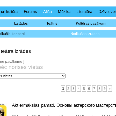
 un kultūra
Forums
Afiša
Mūzika
Literatūra
Dzīvesvei
Izstādes
Teātris
Kultūras pasākumi
tikušie koncerti
Notikušās izrādes
teātra izrādes
aunu pasākumu
]
pēc norises vietas
1
2
3
4
5
6
7
8
9
»
Aktiermākslas pamati. Основы актерского мастерст