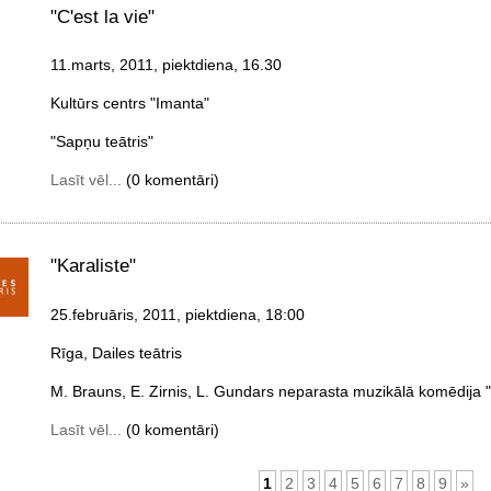
"C'est la vie"
11.marts, 2011, piektdiena
, 16.30
Kultūrs centrs "Imanta"
"Sapņu teātris"
Lasīt vēl...
(0 komentāri)
"Karaliste"
25.februāris, 2011, piektdiena
, 18:00
Rīga, Dailes teātris
M. Brauns, E. Zirnis, L. Gundars neparasta muzikālā komēdija "
Lasīt vēl...
(0 komentāri)
1
2
3
4
5
6
7
8
9
»