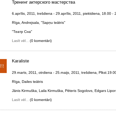
Тренинг актерского мастерства
6.aprīlis, 2011, trešdiena
- 29.aprīlis, 2011, piektdiena
, 18.00 - 
Rīga, Andrejsala, "Sapņu teātris"
"Театр Сна"
Lasīt vēl...
(0 komentāri)
Karaliste
29.marts, 2011, otrdiena
- 25.maijs, 2011, trešdiena
, Plkst.19.0
Rīga, Dailes teātris
Jānis Kirmuška, Laila Kirmuška, Pēteris Sogolovs, Edgars Lipo
Lasīt vēl...
(0 komentāri)