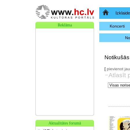
Sākumlapa
Izklaide
Reklāma
Koncerti
No
Notikušās 
[
pievienot j
Atlasīt 
Aktualitātes forumā