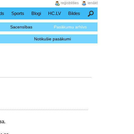
reģistrēties
ienākt
ds
Sports
Blogi
HC.LV
Bildes
Meklēšana
Sacensības
Pasākumu arhīvs
Notikušie pasākumi
ва.