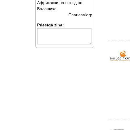
Африканки на выезд по
Балашихе
CharlesViorp
Priecīgā ziņa: