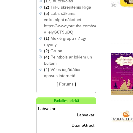
(17)
Autoskolas
(2)
Triku skrejriteņis Rīgā
(5)
Labs sākums
veiksmīgai nākotnei.
https://www.youtube.com/watch?
v=elyG6T9uj9Q
(1)
Meklē grupu / Ищу
группу
(2)
Grupa
(4)
Peintbols ar lokiem un
bultām
(4)
Vēlos iegādāties
apavus internetā
[
Forums
]
Padalies priekā
Labvakar
Labvakar
DuaneGract