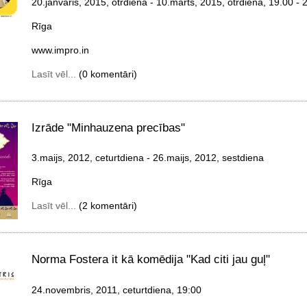
20.janvāris, 2015, otrdiena
- 10.marts, 2015, otrdiena
, 19.00 - 
Rīga
www.impro.in
Lasīt vēl...
(0 komentāri)
Izrāde "Minhauzena precības"
3.maijs, 2012, ceturtdiena
- 26.maijs, 2012, sestdiena
Rīga
Lasīt vēl...
(2 komentāri)
Norma Fostera it kā komēdija "Kad citi jau guļ"
24.novembris, 2011, ceturtdiena
, 19:00