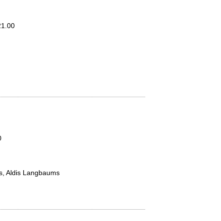
21.00
0
rs, Aldis Langbaums