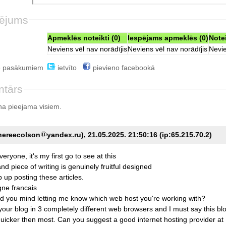
ējums
Apmeklēs noteikti (0)
Iespējams apmeklēs (0)
Note
Neviens vēl nav norādījis
Neviens vēl nav norādījis
Nevie
e pasākumiem
ietvīto
pievieno facebookā
ntārs
a pieejama visiem.
hereecolson
yandex.ru), 21.05.2025. 21:50:16 (ip:65.215.70.2)
veryone,
it's
my
first
go
to
see
at
this
and
piece
of
writing
is
genuinely
fruitful
designed
p
up
posting
these
articles.
igne
francais
ld
you
mind
letting
me
know
which
web
host
you're
working
with?
your
blog
in
3
completely
different
web
browsers
and
I
must
say
this
bl
uicker
then
most.
Can
you
suggest
a
good
internet
hosting
provider
at