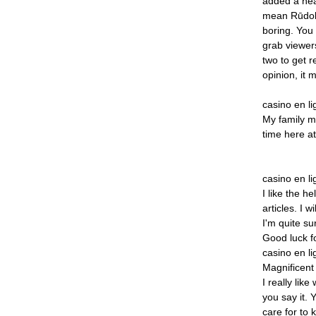
added
a
hea
mean
Rūdol
boring.
You
grab
viewer
two
to
get
r
opinion,
it
m
casino
en
l
My
family
m
time
here
at
casino
en
l
I
like
the
hel
articles.
I
wil
I'm
quite
su
Good
luck
f
casino
en
l
Magnificent
I
really
like
you
say
it.
Y
care
for
to