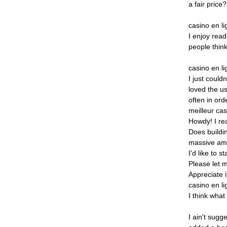
a
fair
price?
casino
en
l
I
enjoy
read
people
think
casino
en
l
I
just
couldn
loved
the
us
often
in
ord
meilleur
cas
Howdy!
I
re
Does
buildi
massive
am
I'd
like
to
st
Please
let
m
Appreciate
i
casino
en
l
I
think
what
I
ain't
sugge