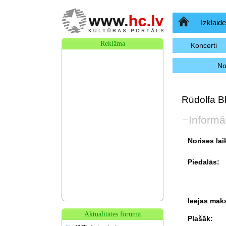
Sākumlapa
Izklaide
Reklāma
Koncerti
No
Rūdolfa B
Informā
Norises lai
Piedalās:
Ieejas mak
Aktualitātes forumā
Plašāk: