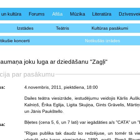
 un kultūra
Forums
Afiša
Mūzika
Literatūra
Dzīvesvei
Izstādes
Teātris
Kultūras pasākumi
tikušie koncerti
Notikušās izrādes
laumaņa joku luga ar dziedāšanu "Zagļi"
cija par pasākumu
ks:
4.novembris, 2011, piektdiena
, 18:00
Dailes teātra viesizrāde, iestudējumu veidojis Kārlis Auš
Kalniņš, Ērika Eglija, Ligita Skujiņa, Gints Grāvelis, Mār
un Jānis Paukštello.
Biļetes (cena 5, 6, un 7 lati) var iegādāties a/s "CATA" un 
sa:
"Rīgas publika tak daudz ko redzējuse, un tomēr tā vi
vēstulē pēc lugas pirmizrādes 1890. gadā. Pirmā Blauma