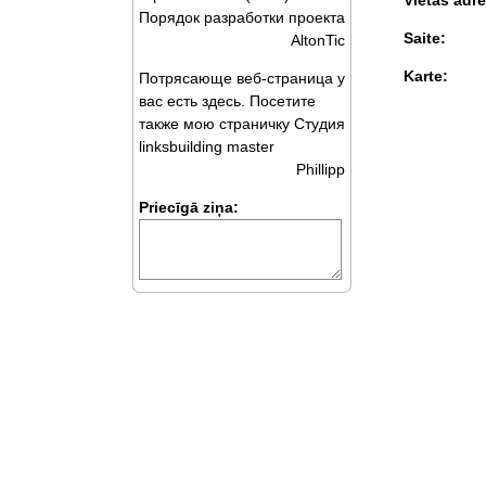
Vietas adre
Порядок разработки проекта
Saite:
AltonTic
Karte:
Потрясающе веб-страница у
вас есть здесь. Посетите
также мою страничку Студия
linksbuilding master
Phillipp
Priecīgā ziņa: