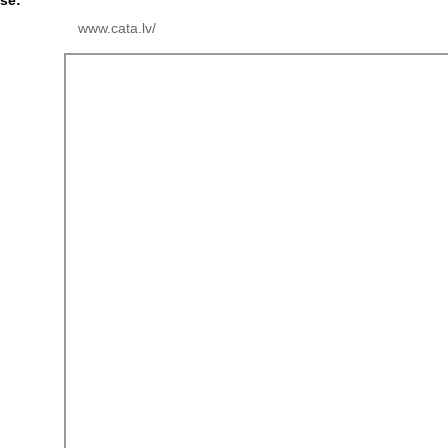
se:
www.cata.lv/