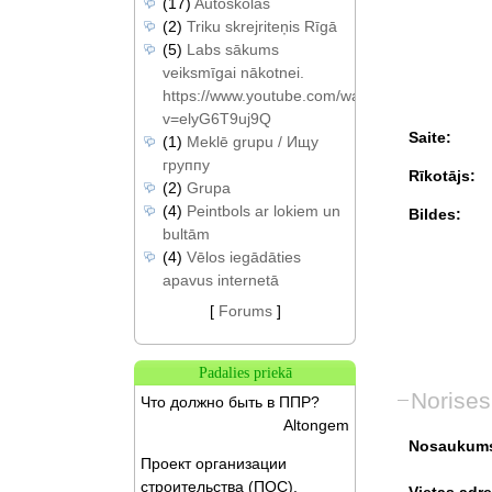
(17)
Autoskolas
(2)
Triku skrejriteņis Rīgā
(5)
Labs sākums
veiksmīgai nākotnei.
https://www.youtube.com/watch?
v=elyG6T9uj9Q
Saite:
(1)
Meklē grupu / Ищу
группу
Rīkotājs:
(2)
Grupa
(4)
Peintbols ar lokiem un
Bildes:
bultām
(4)
Vēlos iegādāties
apavus internetā
[
Forums
]
Padalies priekā
Norises
Что должно быть в ППР?
Altongem
Nosaukum
Проект организации
строительства (ПОС).