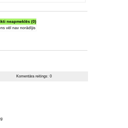
ikti neapmeklēs (0)
ns vēl nav norādījis
Komentāra reitings:
0
og