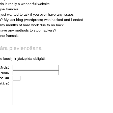
his
is
really
a
wonderful
website.
igne
francais
just
wanted
to
ask
if
you
ever
have
any
issues
s?
My
last
blog
(wordpress)
was
hacked
and
I
ended
any
months
of
hard
work
due
to
no
back
have
any
methods
to
stop
hackers?
igne
francais
āra pievienošana
e lauciņi ir jāaizpilda obligāti.
Vārds:
drese:
*2+4=
tārs: