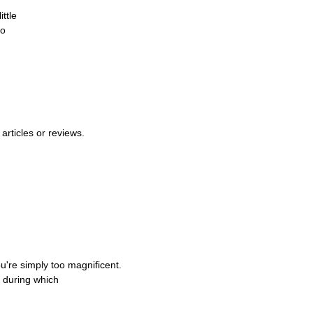
little
to
articles
or
reviews.
u're
simply
too
magnificent.
during
which