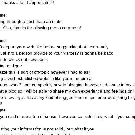
Thanks
a
lot,
I
appreciate
it!
igne
ing
through
a
post
that
can
make
.
Also,
thanks
for
allowing
me
to
comment!
igne
't
depart
your
web
site
before
suggesting
that
I
extremely
ual
info
a
person
provide
to
your
visitors?
Is
gonna
be
back
er
to
check
out
new
posts
ino
en
ligne
alize
this
is
sort
of
off-topic
however
I
had
to
ask.
ng
a
well-established
website
like
yours
require
a
ount
work?
I
am
completely
new
to
blogging
however
I
do
write
in
my
j
art
a
blog
so
I
will
be
able
to
share
my
own
experience
and
feelings
onli
e
know
if
you
have
any
kind
of
suggestions
or
tips
for
new
aspiring
blo
t!
igne
you
said
made
a
ton
of
sense.
However,
consider
this,
what
if
you
com
sting
your
information
is
not
solid.,
but
what
if
you