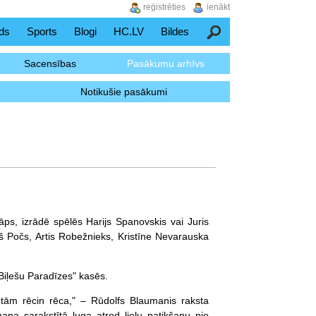
reģistrēties
ienākt
ds
Sports
Blogi
HC.LV
Bildes
Meklēšana
Sacensības
Pasākumu arhīvs
Notikušie pasākumi
kāps, izrādē spēlēs Harijs Spanovskis vai Juris
tiņš Počs, Artis Robežnieks, Kristīne Nevarauska
"Biļešu Paradīzes" kasēs.
etām rēcin rēca," – Rūdolfs Blaumanis raksta
ņa sarakstītā luga atrod lielu patikšanu pie