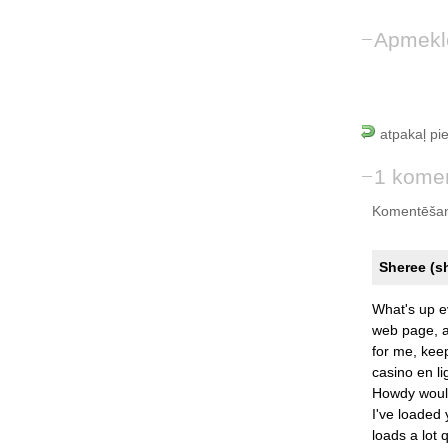
Apmekl
atpakaļ pi
1 kome
Komentēšan
Sheree (s
What's
up
e
web
page,
for
me,
kee
casino
en
l
Howdy
wou
I've
loaded
loads
a
lot
q