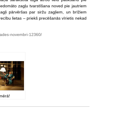
n iedomāto zagļu tvarstīšana noved pie jautriem
agļi pārvēršas par siržu zagļiem, un brīžiem
recību lietas – priekš precēšanās vīrietis nekad
izrades-novembri-12360/
zmērā!