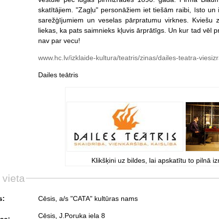
skatītājiem. "Zagļu" personāžiem iet tiešām raibi, īsto u
sarežģījumiem un veselas pārpratumu virknes. Kviešu z
liekas, ka pats saimnieks kļuvis ārprātīgs. Un kur tad vēl p
nav par vecu!
www.hc.lv/izklaide-kultura/teatris/zinas/dailes-teatra-vies
Dailes teātris
Klikšķini uz bildes, lai apskatītu to pilnā i
 vieta
s:
Cēsis, a/s "CATA" kultūras nams
Cēsis, J.Poruka iela 8