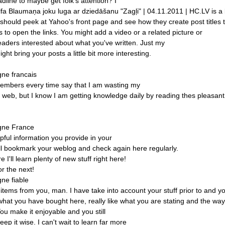
dline
to
maybe
get
folk's
attention?
I
fa
Blaumaņa
joku
luga
ar
dziedāšanu
"Zagļi"
|
04.11.2011
|
HC.LV
is
a
should
peek
at
Yahoo's
front
page
and
see
how
they
create
post
titles
s
to
open
the
links.
You
might
add
a
video
or
a
related
picture
or
eaders
interested
about
what
you've
written.
Just
my
ight
bring
your
posts
a
little
bit
more
interesting.
igne
francais
embers
every
time
say
that
I
am
wasting
my
web,
but
I
know
I
am
getting
knowledge
daily
by
reading
thes
pleasant
igne
France
pful
information
you
provide
in
your
l
bookmark
your
weblog
and
check
again
here
regularly.
re
I'll
learn
plenty
of
new
stuff
right
here!
or
the
next!
igne
fiable
items
from
you,
man.
I
have
take
into
account
your
stuff
prior
to
and
yo
what
you
have
bought
here,
really
like
what
you
are
stating
and
the
way
ou
make
it
enjoyable
and
you
still
keep
it
wise.
I
can't
wait
to
learn
far
more