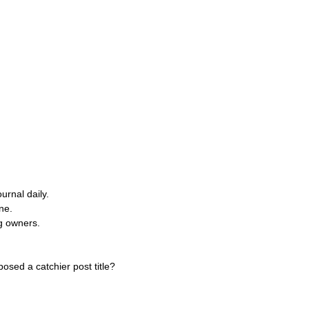
ournal
daily.
ne.
g
owners.
posed
a
catchier
post
title?