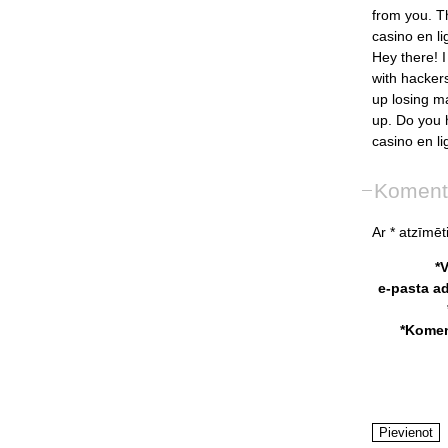
from
you.
T
casino
en
l
Hey
there!
I
with
hacker
up
losing
m
up.
Do
you
casino
en
l
Koment
Ar * atzīmēti
*
e-pasta a
*Komen