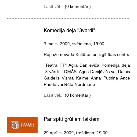
Lasīt vēl...
(0 komentāri)
Komēdija dejā "3vārdi"
3.maijs, 2009, svētdiena
, 19:00
Ropažu novada Kultūras un izglītības centrs
"Teātra TT" Agra Daņiļēviča Komēdija dejā
"3 vārdi" LOMĀS: Agris Daņiļēvičs vai Dainis
Galdelis Vizma Kalme Anna Putniņa Ance
Priede vai Rūta Nordmane
Lasīt vēl...
(0 komentāri)
Par spīti grūtiem laikiem
29.aprīlis, 2009, trešdiena
, 19 00