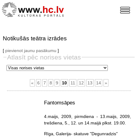
Notikušās teātra izrādes
[
pievienot jaunu pasākumu
]
Atlasīt pēc norises vietas
«
6
7
8
9
10
11
12
13
14
»
Fantomsāpes
4.maijs, 2009, pirmdiena
- 13.maijs, 2009,
trešdiena
, 5., 12. un 14.maijā plkst. 19.00.
Rīga, Galerija- skatuve "Degunradzis"