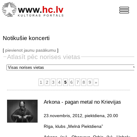
Notikušie koncerti
[
pievienot jaunu pasākumu
]
Atlasīt pēc norises vietas
1
2
3
4
5
6
7
8
9
»
Arkona - pagan metal no Krievijas
23.novembris, 2012, piektdiena
, 20.00
Rīga, klubs „Melnā Piektdiena”
Arkona (ru), Obscurus Orbis (lv), Unholy