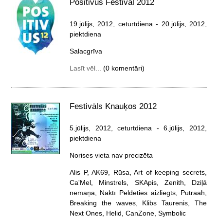
Positivus Festival 2012
19.jūlijs, 2012, ceturtdiena
- 20.jūlijs, 2012,
piektdiena
Salacgrīva
Lasīt vēl...
(0 komentāri)
Festivāls Knauķos 2012
5.jūlijs, 2012, ceturtdiena
- 6.jūlijs, 2012,
piektdiena
Norises vieta nav precizēta
Alis P, AK69, Rūsa, Art of keeping secrets,
Ca'Mel, Minstrels, SKApis, Zenith, Dziļā
nemaņā, Naktī Peldēties aizliegts, Putraah,
Breaking the waves, Klibs Taurenis, The
Next Ones, Helid, CanZone, Symbolic