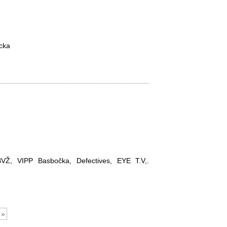
ocka
BVŽ, VIPP Basbočka, Defectives, EYE T.V,.
»