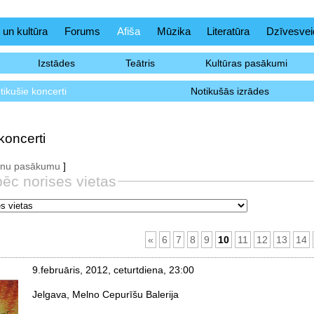
 un kultūra
Forums
Afiša
Mūzika
Literatūra
Dzīvesvei
Izstādes
Teātris
Kultūras pasākumi
tikušie koncerti
Notikušās izrādes
koncerti
aunu pasākumu
]
pēc norises vietas
«
6
7
8
9
10
11
12
13
14
9.februāris, 2012, ceturtdiena
, 23:00
Jelgava, Melno Cepurīšu Balerija