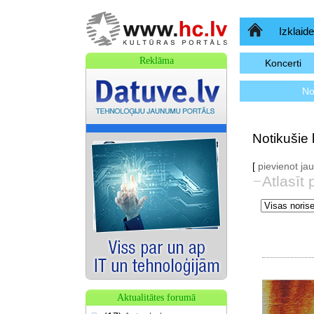
Sākumlapa
Izklaide
Reklāma
Koncerti
No
Notikušie 
[
pievienot j
Atlasīt 
Aktualitātes forumā