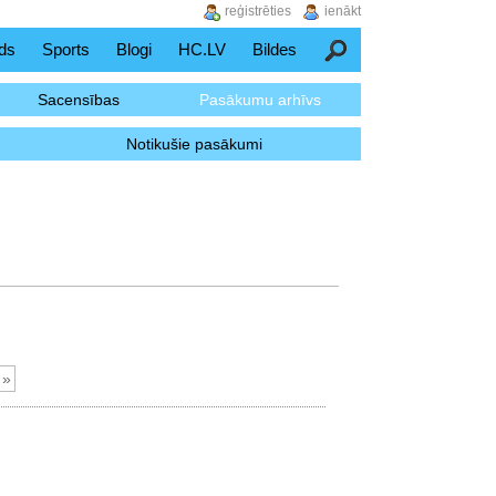
reģistrēties
ienākt
ds
Sports
Blogi
HC.LV
Bildes
Meklēšana
Sacensības
Pasākumu arhīvs
Notikušie pasākumi
»