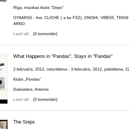
Rīga, mūzikas klubs "Depo"
OYAARSS - live, CLICHE ( a ka FXZ), ONISHI, VIBE55, T
ARNO
Lasīt vēl...
(0 komentāri)
What Happens in "Pandas", Stays in "Pandas"
2.februāris, 2012, ceturtdiena
- 3.februāris, 2012, piektdiena
, 2
Klubs „Pandas”
Dubsisters, Artemio
Lasīt vēl...
(0 komentāri)
The Snips