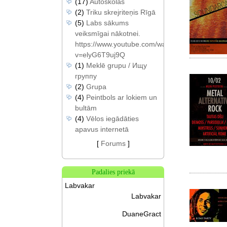
(17)
Autoskolas
(2)
Triku skrejriteņis Rīgā
(5)
Labs sākums
veiksmīgai nākotnei.
https://www.youtube.com/watch?
v=elyG6T9uj9Q
(1)
Meklē grupu / Ищу
группу
(2)
Grupa
(4)
Peintbols ar lokiem un
bultām
(4)
Vēlos iegādāties
apavus internetā
[
Forums
]
Padalies priekā
Labvakar
Labvakar
DuaneGract