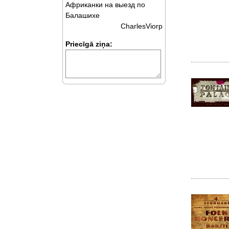
Африканки на выезд по
Балашихе
CharlesViorp
Priecīgā ziņa: