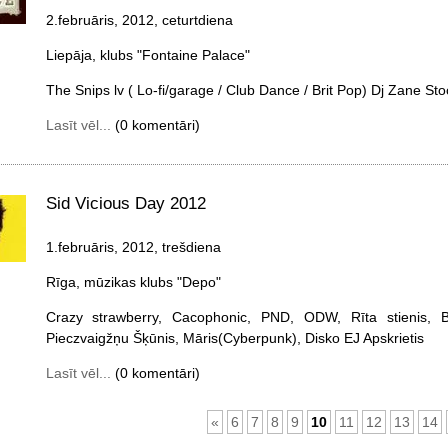
2.februāris, 2012, ceturtdiena
Liepāja, klubs "Fontaine Palace"
The Snips lv ( Lo-fi/garage / Club Dance / Brit Pop) Dj Zane St
Lasīt vēl...
(0 komentāri)
Sid Vicious Day 2012
1.februāris, 2012, trešdiena
Rīga, mūzikas klubs "Depo"
Crazy strawberry, Cacophonic, PND, ODW, Rīta stienis, 
Pieczvaigžņu Šķūnis, Māris(Cyberpunk), Disko EJ Apskrietis
Lasīt vēl...
(0 komentāri)
«
6
7
8
9
10
11
12
13
14