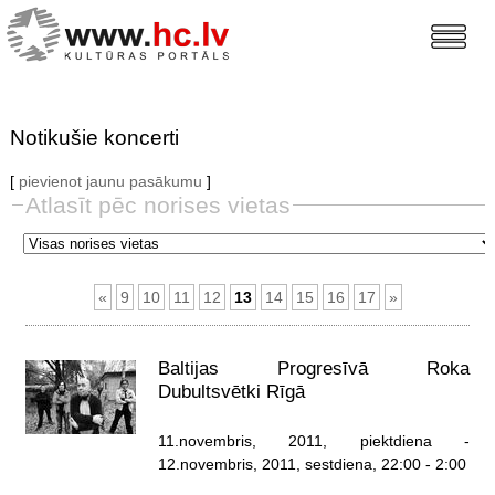
Notikušie koncerti
[
pievienot jaunu pasākumu
]
Atlasīt pēc norises vietas
«
9
10
11
12
13
14
15
16
17
»
Baltijas Progresīvā Roka
Dubultsvētki Rīgā
11.novembris, 2011, piektdiena
-
12.novembris, 2011, sestdiena
, 22:00 - 2:00