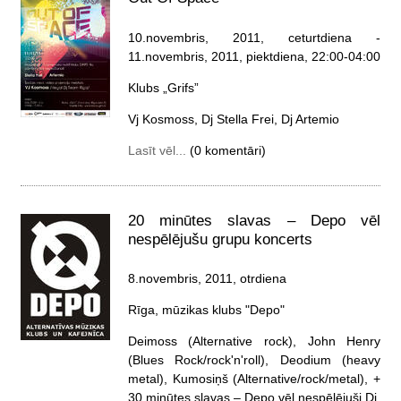
10.novembris, 2011, ceturtdiena
-
11.novembris, 2011, piektdiena
, 22:00-04:00
Klubs „Grifs”
Vj Kosmoss, Dj Stella Frei, Dj Artemio
Lasīt vēl...
(0 komentāri)
20 minūtes slavas – Depo vēl
nespēlējušu grupu koncerts
8.novembris, 2011, otrdiena
Rīga, mūzikas klubs "Depo"
Deimoss (Alternative rock), John Henry
(Blues Rock/rock'n'roll), Deodium (heavy
metal), Kumosiņš (Alternative/rock/metal), +
30 minūtes slavas – Depo vēl nespēlējuši Dj