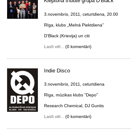
Kleptona tribute grupa D'Black
3.novembris, 2011, ceturtdiena
, 20.00
Rīga, klubs „Melnā Piektdiena”
D'Black (Krievija) un citi
Lasīt vēl...
(0 komentāri)
Indie Disco
3.novembris, 2011, ceturtdiena
Rīga, mūzikas klubs "Depo"
Research Chemical, DJ Guntis
Lasīt vēl...
(0 komentāri)