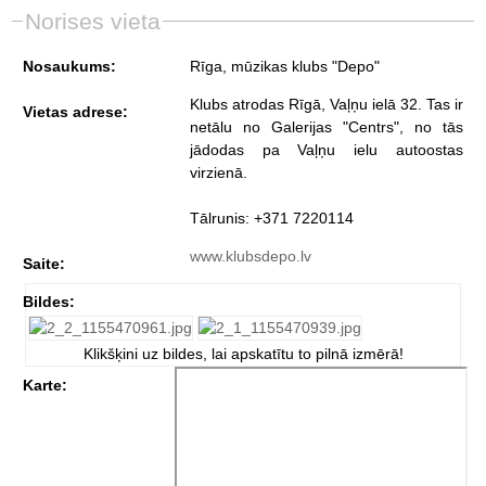
Norises vieta
Nosaukums:
Rīga, mūzikas klubs "Depo"
Klubs atrodas Rīgā, Vaļņu ielā 32. Tas ir
Vietas adrese:
netālu no Galerijas "Centrs", no tās
jādodas pa Vaļņu ielu autoostas
virzienā.
Tālrunis: +371 7220114
www.klubsdepo.lv
Saite:
Bildes:
Klikšķini uz bildes, lai apskatītu to pilnā izmērā!
Karte: