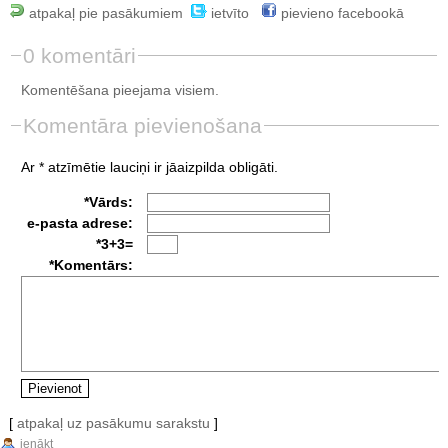
atpakaļ pie pasākumiem
ietvīto
pievieno facebookā
0 komentāri
Komentēšana pieejama visiem.
Komentāra pievienošana
Ar * atzīmētie lauciņi ir jāaizpilda obligāti.
*Vārds:
e-pasta adrese:
*3+3=
*Komentārs:
[
atpakaļ uz pasākumu sarakstu
]
ienākt