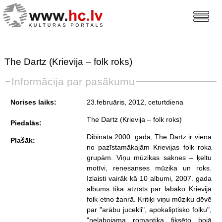
The Dartz (Krievija – folk roks)
Informācija par pasākumu
Norises laiks:
23.februāris, 2012, ceturtdiena
The Dartz (Krievija – folk roks)
Piedalās:
Dibināta 2000. gadā, The Dartz ir viena
Plašāk:
no pazīstamākajām Krievijas folk roka
grupām. Viņu mūzikas saknes – ķeltu
motīvi, renesanses mūzika un roks.
Izlaisti vairāk kā 10 albumi, 2007. gada
albums tika atzīsts par labāko Krievijā
folk-etno žanrā. Kritiķi viņu mūziku dēvē
par "arābu jucekli", apokaliptisko folku",
"nelabojama romantiķa fiksēto bojā