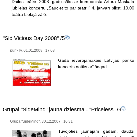
Dailes teātris 2008. gadu sāks ar komponista Artura Maskata
jubilejas koncertu „Sauciet to par teātri!” 4. janvārī plkst. 19.00
teātra Lielajā zālē.
"Sid Vicious Day 2008"
/5
punk.lv, 01.01.2008., 17:08
Gada ievērojamākais Latvijas panku
koncerts notiks arī šogad.
Grupai "SideMind" jauna dziesma - "Priceless"
/9
Grupa "SideMind", 30.12.2007., 10:31
Tuvojoties jaunajam gadam, daudzi