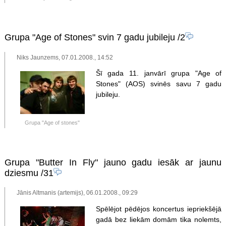
Grupa "Age of Stones" svin 7 gadu jubileju
/2
Niks Jaunzems, 07.01.2008., 14:52
Šī gada 11. janvārī grupa "Age of
Stones" (AOS) svinēs savu 7 gadu
jubileju.
Grupa "Age of stones"
Grupa "Butter In Fly" jauno gadu iesāk ar jaunu
dziesmu
/31
Jānis Altmanis (artemijs), 06.01.2008., 09:29
Spēlējot pēdējos koncertus iepriekšējā
gadā bez liekām domām tika nolemts,