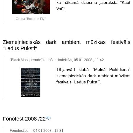
ka nākamā dziesma jaieraksta "Kaut
Vai"!
Grupa "Butter In Fly"
Ziemeļnieciskās dark ambient mūzikas festivāls
"Ledus Puksti"
"Black Masquerade" radošais kolektīvs, 05.01.2008., 11:42
18.janvārī klubā "Melnā Piektdiena"
ziemeļnieciskās dark ambient mūzikas
festivāls "Ledus Puksti".
Fonofest 2008
/22
Fonofest.com, 04.01.2008., 12:31