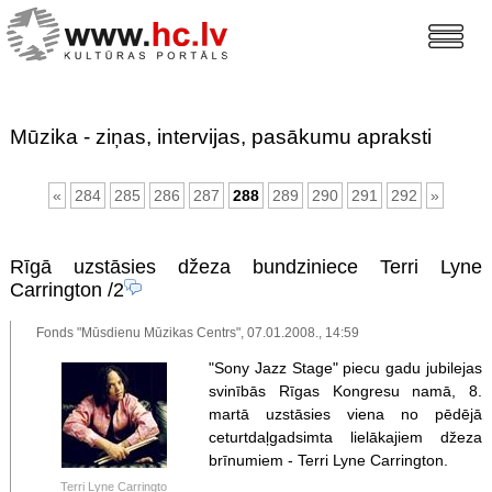
Mūzika - ziņas, intervijas, pasākumu apraksti
«
284
285
286
287
288
289
290
291
292
»
Rīgā uzstāsies džeza bundziniece Terri Lyne
Carrington
/2
Fonds "Mūsdienu Mūzikas Centrs", 07.01.2008., 14:59
"Sony Jazz Stage" piecu gadu jubilejas
svinībās Rīgas Kongresu namā, 8.
martā uzstāsies viena no pēdējā
ceturtdaļgadsimta lielākajiem džeza
brīnumiem - Terri Lyne Carrington.
Terri Lyne Carringto