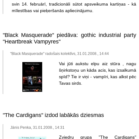
svin 14. februārī, tradicionāli sūtot apsveikuma kartiņas - kā
mīlestības vai pieķeršanās apliecinājumu.
"Black Masquerade" piedāva: gothic industrial party
"Heartbreak Vampyres"
"Black Masquerade" radošais kolektīvs, 31.01.2008., 14:44
Vai jūti aukstu elpu aiz stūra , nagu
šņirkstoņu un kāda acis, kas izsalkumā
spīd? Tie ir viņi - vampīri, kas alkst pēc
Tavas sirds.
"The Cardigans" izdod labākās dziesmas
Jānis Penka, 31.01.2008., 14:31
Zviedru grupa "The Cardigans"