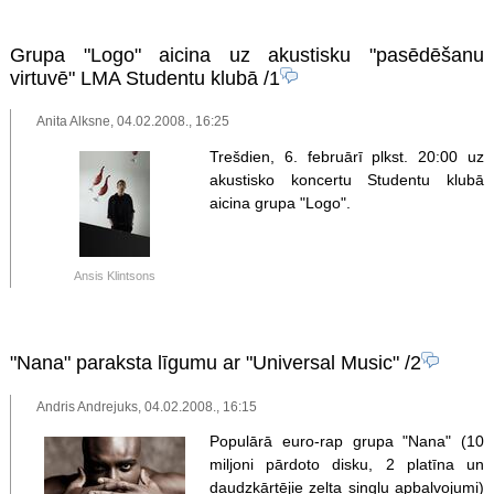
Grupa "Logo" aicina uz akustisku "pasēdēšanu
virtuvē" LMA Studentu klubā
/1
Anita Alksne, 04.02.2008., 16:25
Trešdien, 6. februārī plkst. 20:00 uz
akustisko koncertu Studentu klubā
aicina grupa "Logo".
Ansis Klintsons
"Nana" paraksta līgumu ar "Universal Music"
/2
Andris Andrejuks, 04.02.2008., 16:15
Populārā euro-rap grupa "Nana" (10
miljoni pārdoto disku, 2 platīna un
daudzkārtējie zelta singlu apbalvojumi)