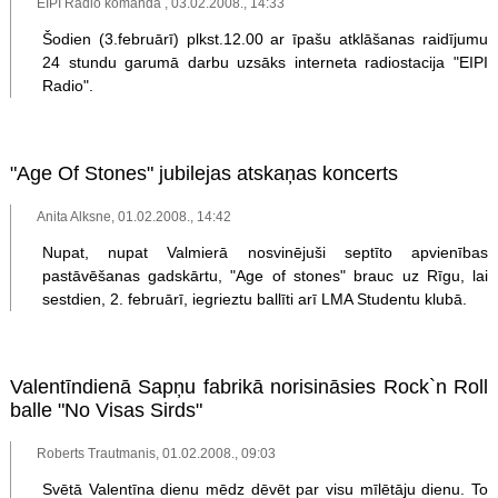
EIPI Radio komanda , 03.02.2008., 14:33
Šodien (3.februārī) plkst.12.00 ar īpašu atklāšanas raidījumu
24 stundu garumā darbu uzsāks interneta radiostacija "EIPI
Radio".
"Age Of Stones" jubilejas atskaņas koncerts
Anita Alksne, 01.02.2008., 14:42
Nupat, nupat Valmierā nosvinējuši septīto apvienības
pastāvēšanas gadskārtu, "Age of stones" brauc uz Rīgu, lai
sestdien, 2. februārī, iegrieztu ballīti arī LMA Studentu klubā.
Valentīndienā Sapņu fabrikā norisināsies Rock`n Roll
balle "No Visas Sirds"
Roberts Trautmanis, 01.02.2008., 09:03
Svētā Valentīna dienu mēdz dēvēt par visu mīlētāju dienu. To