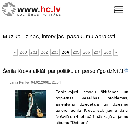
Mūzika - ziņas, intervijas, pasākumu apraksti
«
280
281
282
283
284
285
286
287
288
»
Šerila Krova atklāti par politiku un personīgo dzīvi
/1
Jānis Penka, 04.02.2008., 21:54
Pārdzīvojusi smagu šķiršanos un
nopietnas veselības problēmas,
amerikāņu dziedātāja un dziesmu
autore Šerila Krova sāk jaunu dzīvi
Nešvilā un 4.februārī nāk klajā ar jaunu
albumu "Detours".