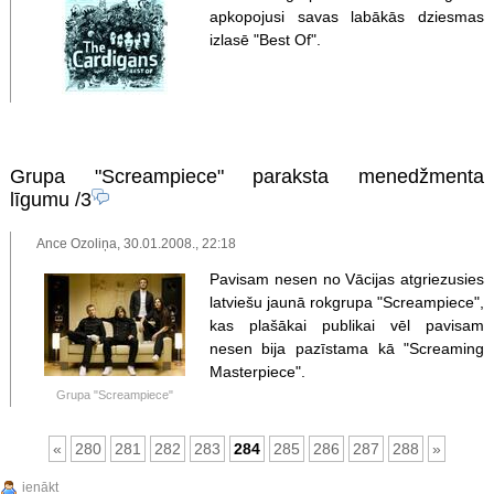
apkopojusi savas labākās dziesmas
izlasē "Best Of".
Grupa "Screampiece" paraksta menedžmenta
līgumu
/3
Ance Ozoliņa, 30.01.2008., 22:18
Pavisam nesen no Vācijas atgriezusies
latviešu jaunā rokgrupa "Screampiece",
kas plašākai publikai vēl pavisam
nesen bija pazīstama kā "Screaming
Masterpiece".
Grupa "Screampiece"
«
280
281
282
283
284
285
286
287
288
»
ienākt