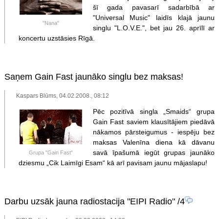
šī gada pavasarī sadarbībā ar
"Universal Music" laidīs klajā jaunu
"Nana"
singlu "L.O.V.E.", bet jau 26. aprīlī ar
koncertu uzstāsies Rīgā.
Saņem Gain Fast jaunāko singlu bez maksas!
Kaspars Blūms, 04.02.2008., 08:12
Pēc pozitīvā singla „Smaids“ grupa
Gain Fast saviem klausītājiem piedāvā
nākamos pārsteigumus - iespēju bez
maksas Valenīna diena kā dāvanu
savā īpašumā iegūt grupas jaunāko
Grupa "Gain Fast"
dziesmu „Cik Laimīgi Esam“ kā arī pavisam jaunu mājaslapu!
Darbu uzsāk jauna radiostacija "EIPI Radio"
/4