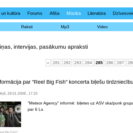
 un kultūra
Forums
Afiša
Mūzika
Literatūra
Dzīvesvei
Raksti
Mp3
Video
iņas, intervijas, pasākumu apraksti
«
281
282
283
284
285
286
287
28
ormācija par "Reel Big Fish" koncerta biļešu tirdzniecīb
iņš, 29.01.2008., 17:25
"Meteor Agency" informē: biļetes uz ASV ska/punk grupa
par 6 Ls.
el Big Fish"