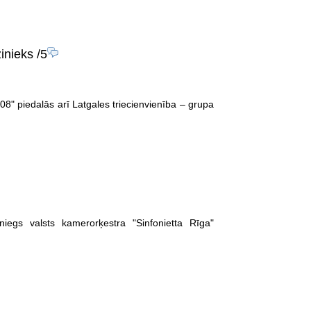
zinieks
/5
008" piedalās arī Latgales triecienvienība – grupa
iegs valsts kamerorķestra "Sinfonietta Rīga"