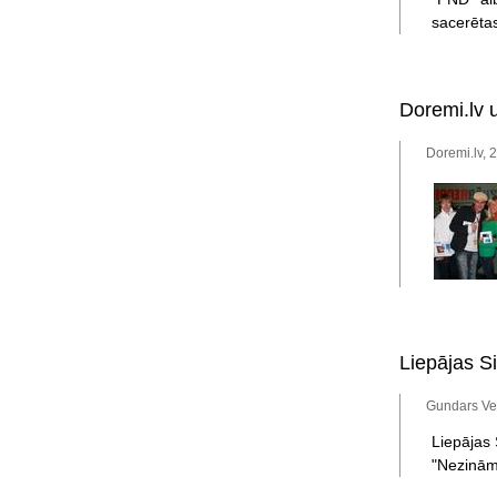
sacerētas
Doremi.lv u
Doremi.lv, 
Liepājas S
Gundars Ve
Liepājas 
"Nezinām