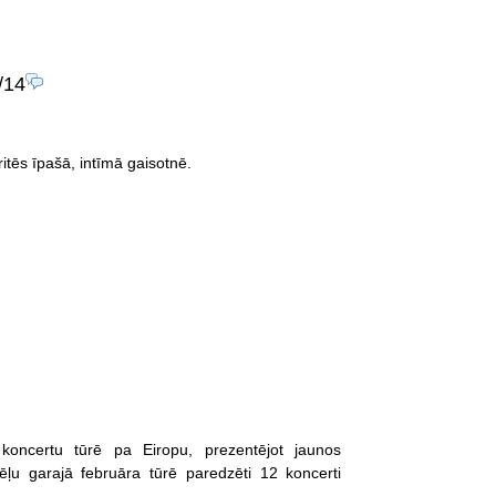
/14
itēs īpašā, intīmā gaisotnē.
koncertu tūrē pa Eiropu, prezentējot jaunos
u garajā februāra tūrē paredzēti 12 koncerti