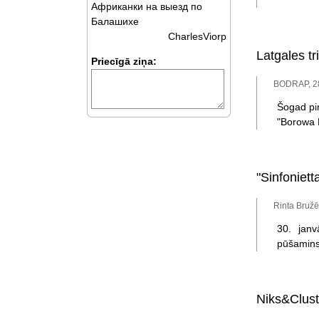
Африканки на выезд по
Балашихе
CharlesViorp
Latgales tr
Priecīgā ziņa:
BODRAP, 28
Šogad pir
"Borowa 
"Sinfoniet
Rinta Bružē
30. janv
pūšamins
Niks&Clust