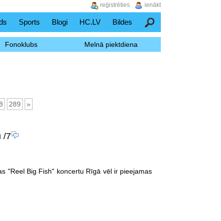
reģistrēties
ienākt
ds
Sports
Blogi
HC.LV
Bildes
Meklēšana
Fonoklubs
Melnā piektdiena
8
289
»
u
/7
s "Reel Big Fish" koncertu Rīgā vēl ir pieejamas