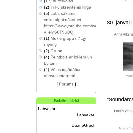
(17)
Autoskolas
(2)
Triku skrejriteņis Rīgā
(5)
Labs sākums
veiksmīgai nākotnei.
30. janvārī
https://www.youtube.com/watch?
v=elyG6T9uj9Q
Anita Alksn
(1)
Meklē grupu / Ищу
группу
(2)
Grupa
(4)
Peintbols ar lokiem un
bultām
(4)
Vēlos iegādāties
apavus internetā
Imant
[
Forums
]
"Soundarca
Padalies priekā
Labvakar
Lauris Ābel
Labvakar
DuaneGract
Grupa "S