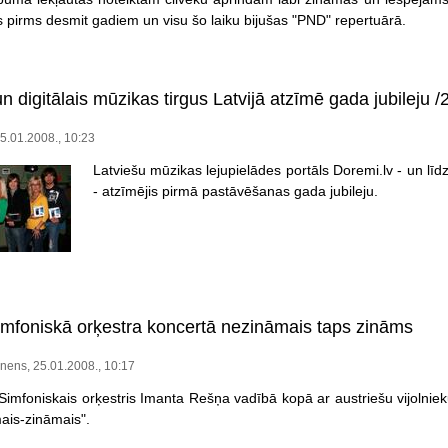
 pirms desmit gadiem un visu šo laiku bijušas "PND" repertuārā.
n digitālais mūzikas tirgus Latvijā atzīmē gada jubileju
/
25.01.2008., 10:23
Latviešu mūzikas lejupielādes portāls Doremi.lv - un līdz 
- atzīmējis pirmā pastāvēšanas gada jubileju.
imfoniskā orķestra koncertā nezināmais taps zināms
nens, 25.01.2008., 10:17
Simfoniskais orķestris Imanta Rešņa vadībā kopā ar austriešu vijolnie
ais-zināmais".