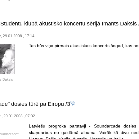
 Studentu klubā akustisko koncertu sērijā Imants Daksis
e, 29.01.2008., 17:14
Tas būs viņa pirmais akustiskais koncerts šogad, kas nor
s Daksis
de" dosies tūrē pa Eiropu
/3
e, 29.01.2008., 07:02
Latviešu progroka pārstāvji - Soundarcade dosies 
skaņdarbus no gaidāmā albuma. Vairāk kā divu nedēļ
oundarcade"
Lietuvā, Polijā, Vācijā, Austrijā, Ungārijā un Itālijā.