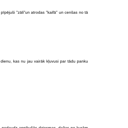
pīpējuši "zāli"un atrodas "kaifā" un cenšas no tā
dienu, kas nu jau vairāk kļuvusi par tādu panku
ms nedaudz apnikušās dziesmas, dažas no kurām