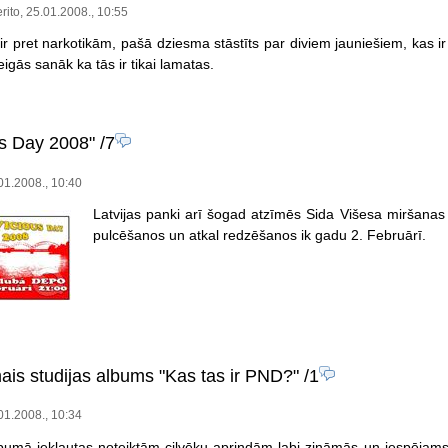
rito, 25.01.2008., 10:55
r pret narkotikām, pašā dziesma stāstīts par diviem jauniešiem, kas ir 
beigās sanāk ka tās ir tikai lamatas.
us Day 2008"
/7
.01.2008., 10:40
Latvijas panki arī šogad atzīmēs Sida Višesa miršanas 
pulcēšanos un atkal redzēšanos ik gadu 2. Februārī.
ais studijas albums "Kas tas ir PND?"
/1
.01.2008., 10:34
bumā iekļautas noteiktām cilvēku aprindām labi zināmās un iespēja