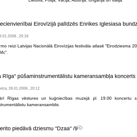
iecienvienībai Eirovīzijā palīdzēs Enrikes Iglesiasa bund
.01.2008., 20:18
mo reizi Latvijas Nacionālā Eirovīzijas festivāla atlasē "Eirodziesma 2
Mc".
ta Rīga" pūšaminstrumentālistu kameransambļa koncerts
vica, 28.01.2008., 20:12
ārī Rīgas vēstures un kuģniecības muzejā pl. 19.00 koncertu sn
trumentālistu kameransamblis.
erito piedāvā dziesmu "Dzaa"
/9