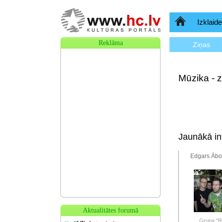
Sākumlapa
Izklaide
Reklāma
Ziņas
Mūzika - z
Jaunākā inf
Edgars Ābol
Aktualitātes forumā
Grupa "Re