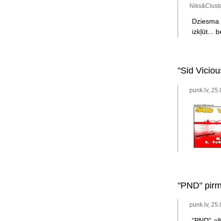
Niks&Cluste
Dziesma i
izkļūt... 
"Sid Vicio
punk.lv, 25
"PND" pirm
punk.lv, 25
"PND" al