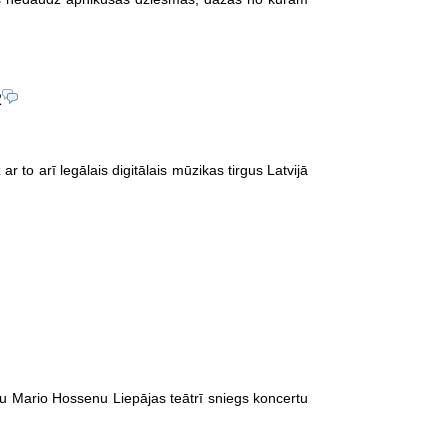
2
ar to arī legālais digitālais mūzikas tirgus Latvijā
ku Mario Hossenu Liepājas teātrī sniegs koncertu