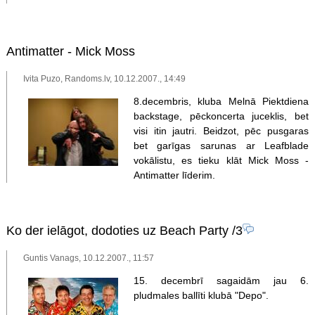
Antimatter - Mick Moss
Ivita Puzo, Randoms.lv, 10.12.2007., 14:49
8.decembris, kluba Melnā Piektdiena
backstage, pēckoncerta juceklis, bet
visi itin jautri. Beidzot, pēc pusgaras
bet garīgas sarunas ar Leafblade
vokālistu, es tieku klāt Mick Moss -
Antimatter līderim.
Ko der ielāgot, dodoties uz Beach Party
/3
Guntis Vanags, 10.12.2007., 11:57
15. decembrī sagaidām jau 6.
pludmales ballīti klubā "Depo".