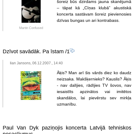
šoreiz būs dzirdams jauna skanējumā
– tāpat kā „Cīņas klubā” akustiskā
koncerta sastāvam šoreiz pievienosies
dzīvas bungas un ari kontrabass.
Martin Confused
Dzīvot savādāk. Pa īstam
/1
Iian Jansons, 06.12.2007., 14:40
Āķis? Man arī šis vārds diez ko daudz
neizsaka. Makšķernieks? Kauslis? Āķis
- nav dalījies, rādījies TV šovos, nav
iesaistīts apzinātos vai imitētos
skandālos, lai pievērstu sev mirkļa
uzmanību.
Paul Van Dyk paziņojis koncerta Latvijā tehniskos
nosacījumus