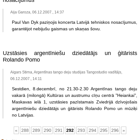
Aija Garoza, 06.12.2007., 14:37
Paul Van Dyk paziņojis koncerta Latvijā tehniskos nosacījumus,
garantējot nebijušu gaismas un skaņas šovu.
Uzstāsies argentīniešu dziedātājs un ģitārists
Rolando Pomo
Aigars Stirna, Argentīnas tango deju studijas Tangostudio vadītājs,
06.12.2007., 14:11
Sestdien, 8.decembrī, no 21.30-2.30 Argentīnas tango deju
vakarā (milongā) Kultūras un austrumu cīņu centrā "Heiankai",
Maskavas ielā 1, uzstāsies pazīstamais Zviedrijā dzīvojošais
argentīniešu dziedātājs un ģitārists Rolando Pomo un mūziķi
no Latvijas.
«
288
289
290
291
292
293
294
295
296
»