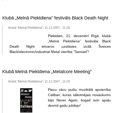
Klubā „Melnā Piektdiena” festivāls Black Death Night
Klubā "Melnā Piektdiena", 11.12.2007., 11:26
Piektdien, 21. decembrī Rīgā, klubā
„Melnā Piektdiena” festivāla Black
Death Night ietvaros uzstāsies izcilā Šveices
Black/electronic/industrial Metal vienība "Samael"!
Klubā Melnā Piektdiena „Metalcore Meeting”
Klubā "Melnā Piektdiena", 11.12.2007., 11:20
Piecu vācu puišu muzikālā apvienība
Caliban, kuras sākotnējais nosaukums
bijis Never Again, šogad svin apaļu
desmit gadu jubileju!