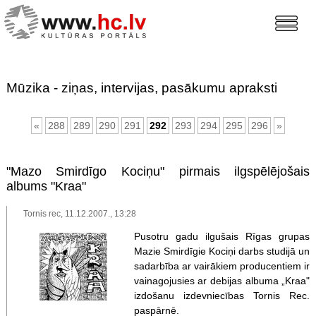
Mūzika - ziņas, intervijas, pasākumu apraksti
«
288
289
290
291
292
293
294
295
296
»
"Mazo Smirdīgo Kociņu" pirmais ilgspēlējošais
albums "Kraa"
Tornis rec, 11.12.2007., 13:28
Pusotru gadu ilgušais Rīgas grupas
Mazie Smirdīgie Kociņi darbs studijā un
sadarbība ar vairākiem producentiem ir
vainagojusies ar debijas albuma „Kraa"
izdošanu izdevniecības Tornis Rec.
paspārnē.