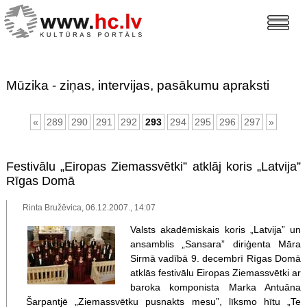
Mūzika - ziņas, intervijas, pasākumu apraksti
«
289
290
291
292
293
294
295
296
297
»
Festivālu „Eiropas Ziemassvētki” atklāj koris „Latvija”
Rīgas Domā
Rinta Bružēvica, 06.12.2007., 14:07
Valsts akadēmiskais koris „Latvija” un
ansamblis „Sansara” diriģenta Māra
Sirmā vadībā 9. decembrī Rīgas Domā
atklās festivālu Eiropas Ziemassvētki ar
baroka komponista Marka Antuāna
Šarpantjē „Ziemassvētku pusnakts mesu”, līksmo hītu „Te