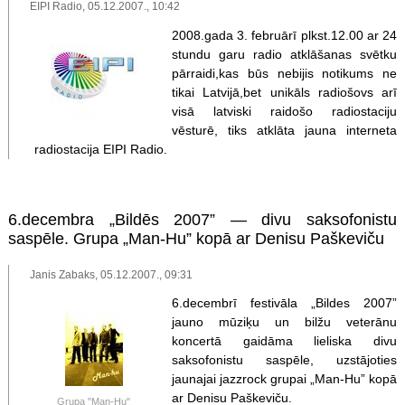
EIPI Radio, 05.12.2007., 10:42
2008.gada 3. februārī plkst.12.00 ar 24
stundu garu radio atklāšanas svētku
pārraidi,kas būs nebijis notikums ne
tikai Latvijā,bet unikāls radiošovs arī
visā latviski raidošo radiostaciju
vēsturē, tiks atklāta jauna interneta
radiostacija EIPI Radio.
6.decembra „Bildēs 2007” — divu saksofonistu
saspēle. Grupa „Man-Hu” kopā ar Denisu Paškeviču
Janis Zabaks, 05.12.2007., 09:31
6.decembrī festivāla „Bildes 2007”
jauno mūziķu un bilžu veterānu
koncertā gaidāma lieliska divu
saksofonistu saspēle, uzstājoties
jaunajai jazzrock grupai „Man-Hu” kopā
ar Denisu Paškeviču.
Grupa "Man-Hu"