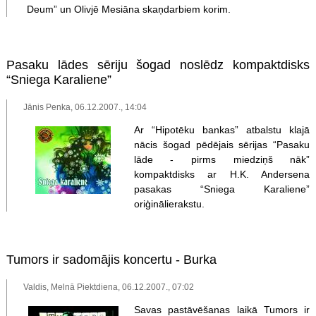
Deum” un Olivjē Mesiāna skaņdarbiem korim.
Pasaku lādes sēriju šogad noslēdz kompaktdisks
“Sniega Karaliene”
Jānis Penka, 06.12.2007., 14:04
Ar “Hipotēku bankas” atbalstu klajā
nācis šogad pēdējais sērijas “Pasaku
lāde - pirms miedziņš nāk”
kompaktdisks ar H.K. Andersena
pasakas “Sniega Karaliene”
oriģinālierakstu.
Tumors ir sadomājis koncertu - Burka
Valdis, Melnā Piektdiena, 06.12.2007., 07:02
Savas pastāvēšanas laikā Tumors ir