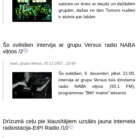
saticies un ticies ar daudz un dažādām
grupām, dažas no tām Tumors nudien
ir atzinis par labām.
Šo svētdien intervija ar grupu Versus radio NABA
viļņos
/2
Ivars, grupa Versus, 05.12.2007., 10:49
Šo svētdien, 9. decembrī, plkst. 21:00,
intervija ar grupu Versus būs dzirdama
radio NABA viļņos (93,1 FM),
programmas "Bitīt' matos" ietvaros.
Drīzumā ceļu pie klausītājiem uzsāks jauna interneta
radiostacija-EIPI Radio
/10