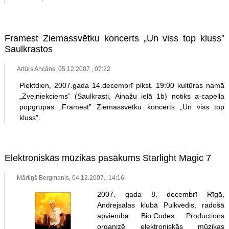
Framest Ziemassvētku koncerts „Un viss top kluss”
Saulkrastos
Artūrs Ancāns, 05.12.2007., 07:22
Piektdien, 2007.gada 14.decembrī plkst. 19:00 kultūras namā
„Zvejniekciems” (Saulkrasti, Ainažu ielā 1b) notiks a-capella
popgrupas „Framest” Ziemassvētku koncerts „Un viss top
kluss”.
Elektroniskās mūzikas pasākums Starlight Magic 7
Mārtiņš Bergmanis, 04.12.2007., 14:16
2007. gada 8. decembrī Rīgā,
Andrejsalas klubā Pulkvedis, radošā
apvienība Bio.Codes Productions
organizē elektroniskās mūzikas