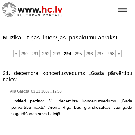
Mūzika - ziņas, intervijas, pasākumu apraksti
«
290
291
292
293
294
295
296
297
298
»
31. decembra koncertuzvedums „Gada pārvērtību
nakts”
Aija Garoza, 03.12.2007., 12:50
Untitled paziņo: 31. decembra koncertuzvedums „Gada
pārvērtību nakts” Arēnā Rīga būs grandiozākais Jaungada
sagaidīšanas šovs Latvijā.