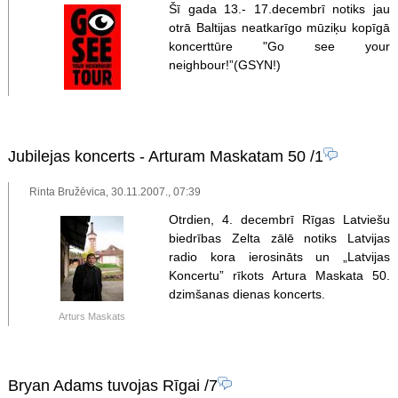
Šī gada 13.- 17.decembrī notiks jau
otrā Baltijas neatkarīgo mūziķu kopīgā
koncerttūre "Go see your
neighbour!”(GSYN!)
Jubilejas koncerts - Arturam Maskatam 50
/1
Rinta Bružēvica, 30.11.2007., 07:39
Otrdien, 4. decembrī Rīgas Latviešu
biedrības Zelta zālē notiks Latvijas
radio kora ierosināts un „Latvijas
Koncertu” rīkots Artura Maskata 50.
dzimšanas dienas koncerts.
Arturs Maskats
Bryan Adams tuvojas Rīgai
/7