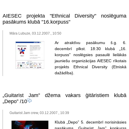
AIESEC projekta "Ethnical Diversity" noslēguma
pasākums klubā "16.korpuss"
Māra Lubuze, 03.12.2007., 10:50
Ar atraktīvu pasākumu š.g. 6.
decembrī plkst. 18:30 klubā „16.
korpuss" noslēgsies pasaulē lielākās
jauniešu organizācijas AIESEC rīkotais
projekts Ethnical Diversity (Etniskā
dažādība).
„Guitarist Jam” džema vakars ģitāristiem klubā
„Depo”
/10
Guitarist Jam crew, 03.12.2007., 10:39
Klubā „Depo” 5. decembrī norisināsies
pasākums „Guitarist Jam” konkurss