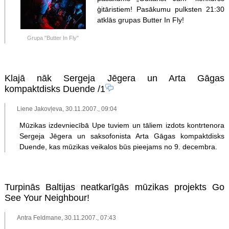
ģitāristiem! Pasākumu pulksten 21:30
atklās grupas Butter In Fly!
Grupa "Butter In Fly"
Klajā nāk Sergeja Jēgera un Arta Gāgas
kompaktdisks Duende
/1
Liene Jakovļeva, 30.11.2007., 09:04
Mūzikas izdevniecībā Upe tuviem un tāliem izdots kontrtenora
Sergeja Jēgera un saksofonista Arta Gāgas kompaktdisks
Duende, kas mūzikas veikalos būs pieejams no 9. decembra.
Turpinās Baltijas neatkarīgās mūzikas projekts Go
See Your Neighbour!
Antra Feldmane, 30.11.2007., 07:43