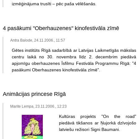
izmēģinājuma trusīti – pēc paša vēlēšanās.
4 pasākumi "Oberhauzenes" kinofestivāla zīmē
Antra Balode, 24.11.2006., 11:57
Gētes institūts Rīgā sadarbībā ar Latvijas Laikmetīgās mākslas
centru laikā no 30. novembra līdz 2. decembrim piedāvā
apjomīgu oberhauzenes Īsfilmu Festivāla Programmu Rīgā: "4
pasākumi Oberhauzenes kinofestivāla zīmē".
Animācijas princese Rīgā
Marite Lempa, 23.11.2006., 12:23
Kultūras projekts "On the road"
piedāvā tikšanos ar Ņujorkā dzīvojošo
latviešu režisori Signi Baumani.