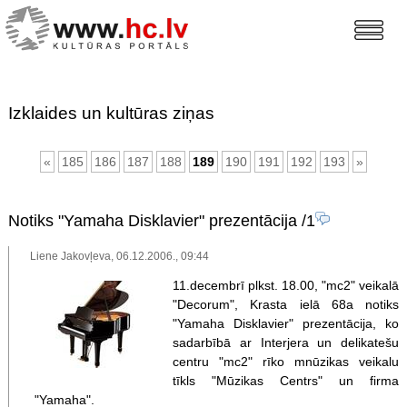
Izklaides un kultūras ziņas
«
185
186
187
188
189
190
191
192
193
»
Notiks "Yamaha Disklavier" prezentācija
/1
Liene Jakovļeva, 06.12.2006., 09:44
11.decembrī plkst. 18.00, "mc2" veikalā
"Decorum", Krasta ielā 68a notiks
"Yamaha Disklavier" prezentācija, ko
sadarbībā ar Interjera un delikatešu
centru "mc2" rīko mnūzikas veikalu
tīkls "Mūzikas Centrs" un firma
"Yamaha".