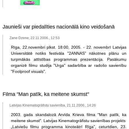
Jaunieši var piedalīties nacionālā kino veidošanā
Zane Dzene, 22.11.2006., 12:53
Rīga, 22.novembri plkst. 18:00, 2005. - 22. novembrī Latvijas
Universitātē notiks festivāla "2ANNAS" nākotnes plānu un
turpmākās attīstības programmas prezentācija. Pasākumu
organizē filmu studija "Urga" sadarbība ar radošo savienību
"Foolproof visuals".
Filma "Man patīk, ka meitene skumst"
Latvijas Kinematogrāfistu savienība, 21.11.2006., 14:26
2003. gada skandalozā Arvīda Krieva filma "Man patīk, ka
meitene skumst". Latvijas Kinematogrāfistu savienības projekts
„Latviešu filmu programma kinoteātrī Rīga”, ceturtdien, 23.