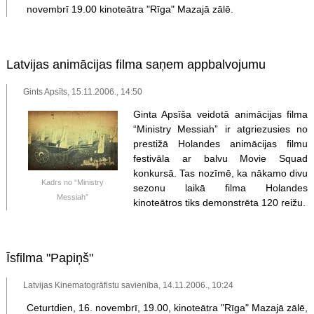
novembrī 19.00 kinoteātra "Rīga" Mazajā zālē.
Latvijas animācijas filma saņem appbalvojumu
Gints Apsīts, 15.11.2006., 14:50
Ginta Apsīša veidotā animācijas filma
“Ministry Messiah” ir atgriezusies no
prestižā Holandes animācijas filmu
festivāla ar balvu Movie Squad
konkursā. Tas nozīmē, ka nākamo divu
Kadrs no “Ministry
sezonu laikā filma Holandes
Messiah”
kinoteātros tiks demonstrēta 120 reižu.
Īsfilma "Papiņš"
Latvijas Kinematogrāfistu savienība, 14.11.2006., 10:24
Ceturtdien, 16. novembrī, 19.00, kinoteātra "Rīga" Mazajā zālē,