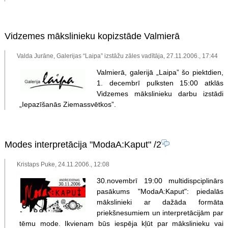
Vidzemes mākslinieku kopizstāde Valmierā
Valda Jurāne, Galerijas “Laipa” izstāžu zāles vadītāja, 27.11.2006., 17:44
Valmierā, galerijā „Laipa” šo piektdien,
1. decembrī pulksten 15:00 atklās
Vidzemes mākslinieku darbu izstādi
„Iepazīšanās Ziemassvētkos”.
Modes interpretācija "ModaA:Kaput"
/2
Kristaps Puke, 24.11.2006., 12:08
30.novembrī 19:00 multidispciplinārs
pasākums "ModaA:Kaput": piedalās
mākslinieki ar dažāda formāta
priekšnesumiem un interpretācijām par
tēmu mode. Ikvienam būs iespēja kļūt par mākslinieku vai