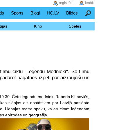
reģistrēties
ienākt
ds
Sports
Blogi
HC.LV
Bildes
Meklēšana
ijas
Kino
Spēles
 filmu ciklu "Leģendu Mednieki". Šo filmu
padarot pagātnes izpēti par aizraujošu un
19.30. Četri leģendu mednieki Roberts Klimovičs,
kas slēpjas aiz nostāstiem par Latvijā paslēpto
ē, Liepājas teātra spoku, kā arī citām leģendām
ures epizodēs un ģeogrāfijā.