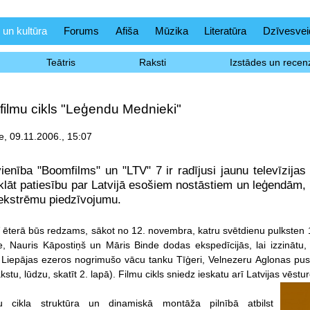
 un kultūra
Forums
Afiša
Mūzika
Literatūra
Dzīvesvei
Teātris
Raksti
Izstādes un recenz
filmu cikls "Leģendu Mednieki"
, 09.11.2006., 15:07
enība "Boomfilms" un "LTV" 7 ir radījusi jaunu televīzijas
tklāt patiesību par Latvijā esošiem nostāstiem un leģendām, 
ekstrēmu piedzīvojumu.
V ēterā būs redzams, sākot no 12. novembra, katru svētdienu pulksten 
, Nauris Kāpostiņš un Māris Binde dodas ekspedīcijās, lai izzinātu, 
, Liepājas ezeros nogrimušo vācu tanku Tīģeri, Velnezeru Aglonas pus
stu, lūdzu, skatīt 2. lapā). Filmu cikls sniedz ieskatu arī Latvijas vēst
mu cikla struktūra un dinamiskā montāža pilnībā atbilst