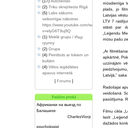
(17)
Autoskolas
mūsdienīga te
(2)
Triku skrejriteņis Rīgā
plašs, jo fi
(5)
Labs sākums
Latvijas vēstu
veiksmīgai nākotnei.
LTV 7 raidījum
https://www.youtube.com/watch?
stāsti par d
v=elyG6T9uj9Q
„Leģendu Med
(1)
Meklē grupu / Ищу
mūsu pašu zem
группу
(2)
Grupa
„Ar filmēšana
(4)
Peintbols ar lokiem un
apkārtnē, Poka
bultām
uzzinājām vē
(4)
Vēlos iegādāties
piedzīvojumu
apavus internetā
Latvijā,” saka
[
Forums
]
Radošajai apv
veidošanā. Soc
Padalies priekā
pasūtījuma. R
Африканки на выезд по
Балашихе
Filmu cikla „
CharlesViorp
lasīt „Leģen
dažādos konku
psychologist