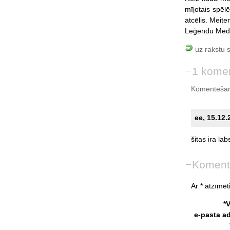
mīļotais spēl
atcēlis. Meite
Leģendu Medni
uz rakstu 
1 kome
Komentēšan
ee, 15.12.
šitas
ira
lab
Koment
Ar * atzīmēti
*
e-pasta a