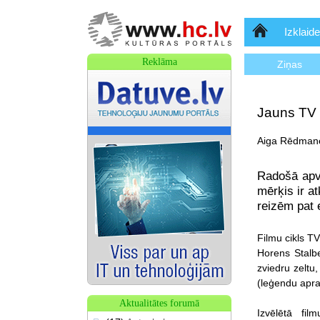
Sākumlapa
Izklaide
Reklāma
Ziņas
Jauns TV 
Aiga Rēdmane
Radošā apvi
mērķis ir a
reizēm pat 
Filmu cikls T
Horens Stalbe
zviedru zeltu
(leģendu aprak
Aktualitātes forumā
Izvēlētā fil