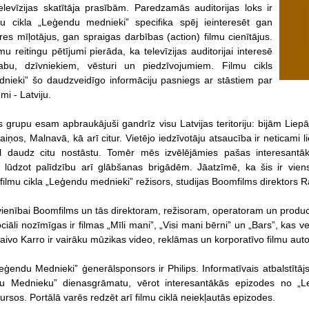
levīzijas skatītāja prasībām. Paredzamās auditorijas loks ir
lmu cikla „Leģendu mednieki” specifika spēj ieinteresēt gan
res mīļotājus, gan spraigas darbības (action) filmu cienītājus.
u reitingu pētījumi pierāda, ka televīzijas auditorijai interesē
abu, dzīvniekiem, vēsturi un piedzīvojumiem. Filmu cikls
nieki” šo daudzveidīgo informāciju pasniegs ar stāstiem par
i - Latviju.
s grupu esam apbraukājuši gandrīz visu Latvijas teritoriju: bijām Lie
iņos, Malnavā, kā arī citur. Vietējo iedzīvotāju atsaucība ir neticami 
l daudz citu nostāstu. Tomēr mēs izvēlējāmies pašas interesantā
, lūdzot palīdzību arī glābšanas brigādēm. Jāatzīmē, ka šis ir vie
 filmu cikla „Leģendu mednieki” režisors, studijas Boomfilms direktors R
ienībai Boomfilms un tās direktoram, režisoram, operatoram un produ
iāli nozīmīgas ir filmas „Mīli mani”, „Visi mani bērni” un „Bars”, kas 
aivo Karro ir vairāku mūzikas video, reklāmas un korporatīvo filmu auto
Leģendu Mednieki” ģenerālsponsors ir Philips. Informatīvais atbalstītā
du Mednieku” dienasgrāmatu, vērot interesantākās epizodes no „L
rsos. Portālā varēs redzēt arī filmu ciklā neiekļautās epizodes.