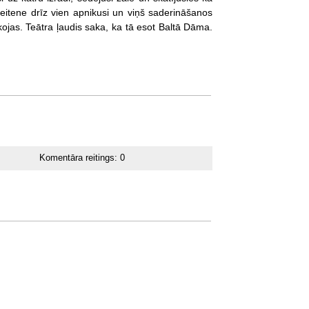
meitene drīz vien apnikusi un viņš saderināšanos
okojas. Teātra ļaudis saka, ka tā esot Baltā Dāma.
Komentāra reitings:
0