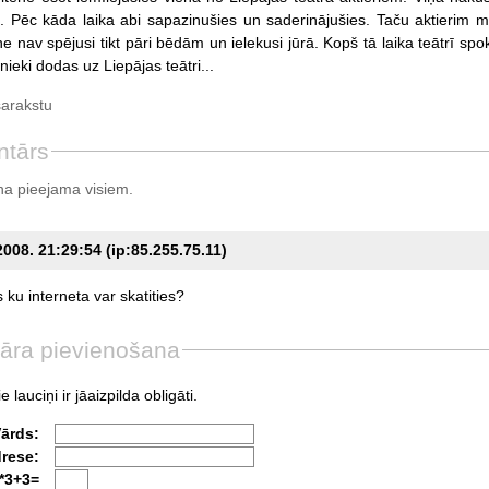
ē. Pēc kāda laika abi sapazinušies un saderinājušies. Taču aktierim 
ne nav spējusi tikt pāri bēdām un ielekusi jūrā. Kopš tā laika teātrī sp
eki dodas uz Liepājas teātri...
sarakstu
ntārs
a pieejama visiem.
2008. 21:29:54 (ip:85.255.75.11)
s
ku
interneta
var
skatities?
āra pievienošana
e lauciņi ir jāaizpilda obligāti.
Vārds:
drese:
*3+3=