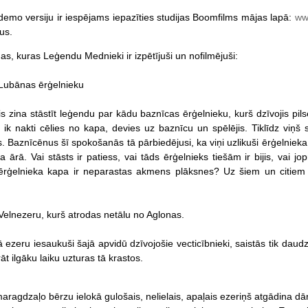
 demo versiju ir iespējams iepazīties studijas Boomfilms mājas lapā:
ww
us.
s, kuras Leģendu Mednieki ir izpētījuši un nofilmējuši:
Lubānas ērģelnieku
 zina stāstīt leģendu par kādu baznīcas ērģelnieku, kurš dzīvojis pilsē
ik nakti cēlies no kapa, devies uz baznīcu un spēlējis. Tiklīdz viņš
s. Baznīcēnus šī spokošanās tā pārbiedējusi, ka viņi uzlikuši ērģelnie
a ārā. Vai stāsts ir patiess, vai tāds ērģelnieks tiešām ir bijis, vai 
ērģelnieka kapa ir neparastas akmens plāksnes? Uz šiem un citiem
elnezeru, kurš atrodas netālu no Aglonas.
 ezeru iesaukuši šajā apvidū dzīvojošie vecticībnieki, saistās tik daudz
āt ilgāku laiku uzturas tā krastos.
aragdzaļo bērzu ielokā gulošais, nelielais, apaļais ezeriņš atgādina d