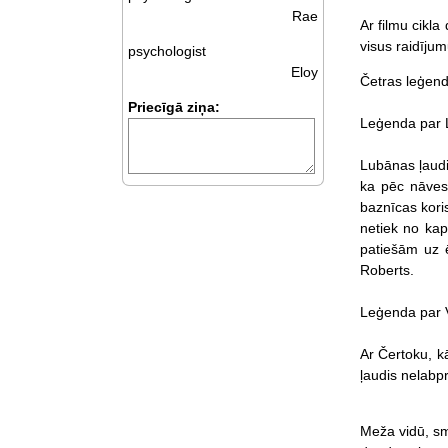
Rae
Ar filmu cikla
visus raidījum
psychologist
Eloy
Četras leģenda
Priecīgā ziņa:
Leģenda par 
Lubānas ļaudis
ka pēc nāves 
baznīcas kori
netiek no kap
patiešām uz 
Roberts.
Leģenda par V
Ar Čertoku, kā
ļaudis nelabpr
Meža vidū, sm