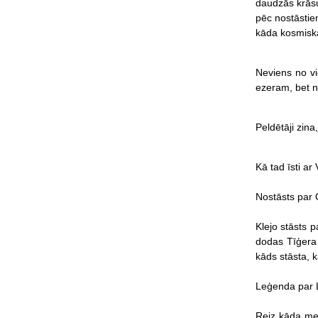
daudzās krāsu 
pēc nostāstie
kāda kosmiska 
Neviens no vi
ezeram, bet n
Peldētāji zina
Kā tad īsti a
Nostāsts par 
Klejo stāsts 
dodas Tīģera 
kāds stāsta, k
Leģenda par L
Reiz kāda mei