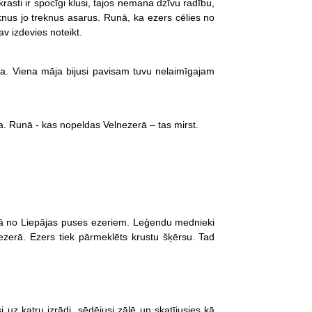
krasti ir spocīgi klusi, tajos nemana dzīvu radību,
eknus jo treknus asarus. Runā, ka ezers cēlies no
v izdevies noteikt.
oka. Viena māja bijusi pavisam tuvu nelaimīgajam
lva. Runā - kas nopeldas Velnezerā – tas mirst.
ienā no Liepājas puses ezeriem. Leģendu mednieki
 ezerā. Ezers tiek pārmeklēts krustu šķērsu. Tad
 uz katru izrādi, sēdējusi zālē un skatījusies kā