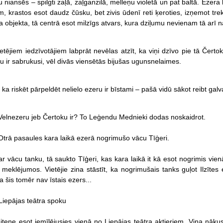
niansēs – spilgti zaļā, zaļganzilā, melleņu violetā un pat baltā. Ezera 
m, krastos esot daudz čūsku, bet zivis ūdenī reti ķeroties, izņemot tr
objekta, tā centrā esot milzīgs atvars, kura dziļumu nevienam tā arī na
etējiem iedzīvotājiem labprāt nevēlas atzīt, ka viņi dzīvo pie tā Čert
u ir sabrukusi, vēl divās viensētās bijušas ugunsnelaimes.
, ka riskēt pārpeldēt nelielo ezeru ir bīstami – pašā vidū sākot reibt ga
r Velnezeru jeb Čertoku ir? To Leģendu Mednieki dodas noskaidrot.
Otrā pasaules kara laikā ezerā nogrimušo vācu Tīģeri.
par vācu tanku, tā saukto Tīģeri, kas kara laikā it kā esot nogrimis v
meklējumos. Vietējie zina stāstīt, ka nogrimušais tanks guļot Ilzītes
a šis tomēr nav īstais ezers...
iepājas teātra spoku
tene esot iemīlējusies vienā no Liepājas teātra aktieriem. Viņa nākusi