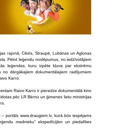
pājas rajonā, Cēsīs, Straupē, Lubānas un Aglonas
liela. Pētot leģendu noslēpumus, no iedzīvotājiem
kās leģendas, kuru izpēte kļuva par ekstrēmu
ns no dārgākajiem dokumentālajiem raidījumiem
aivo Karro.
centam Raivo Karro ir pieredze dokumentālā kino
veidotas pēc LR Bērnu un ģimenes lietu ministrijas
rs.
js – portāls www.draugiem.lv, kurā būs iespējams
eģendu mednieku” ekspedīcijām un piedalīties