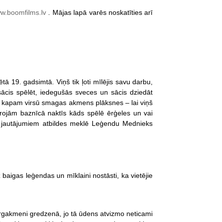
w.boomfilms.lv
. Mājas lapā varēs noskatīties arī
tā 19. gadsimtā. Viņš tik ļoti mīlējis savu darbu,
 sācis spēlēt, iedegušās sveces un sācis dziedāt
ka kapam virsū smagas akmens plāksnes – lai viņš
joprojām baznīcā naktīs kāds spēlē ērģeles un vai
 jautājumiem atbildes meklē Leģendu Mednieks
 baigas leģendas un mīklaini nostāsti, ka vietējie
ārgakmeni gredzenā, jo tā ūdens atvizmo neticami