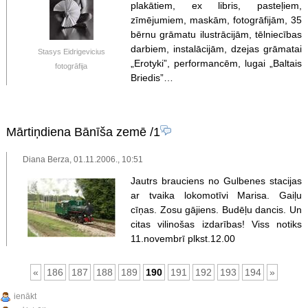
plakātiem, ex libris, pasteļiem,
zīmējumiem, maskām, fotogrāfijām, 35
bērnu grāmatu ilustrācijām, tēlniecības
darbiem, instalācijām, dzejas grāmatai
Stasys Eidrigevicius
„Erotyki”, performancēm, lugai „Baltais
fotogrāfija
Briedis”…
Mārtiņdiena Bānīša zemē
/1
Diana Berza, 01.11.2006., 10:51
Jautrs brauciens no Gulbenes stacijas
ar tvaika lokomotīvi Marisa. Gaiļu
cīņas. Zosu gājiens. Budēļu dancis. Un
citas vilinošas izdarības! Viss notiks
11.novembrī plkst.12.00
«
186
187
188
189
190
191
192
193
194
»
ienākt