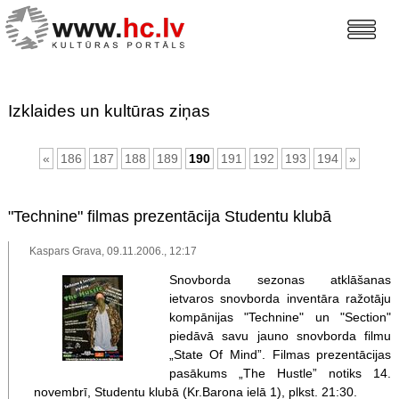
Izklaides un kultūras ziņas
«
186
187
188
189
190
191
192
193
194
»
"Technine" filmas prezentācija Studentu klubā
Kaspars Grava, 09.11.2006., 12:17
Snovborda sezonas atklāšanas
ietvaros snovborda inventāra ražotāju
kompānijas "Technine" un "Section"
piedāvā savu jauno snovborda filmu
„State Of Mind”. Filmas prezentācijas
pasākums „The Hustle” notiks 14.
novembrī, Studentu klubā (Kr.Barona ielā 1), plkst. 21:30.