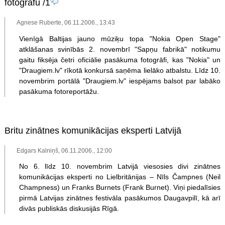
fotogrāfu
/1
Agnese Ruberte, 06.11.2006., 13:43
Vienīgā Baltijas jauno mūziķu topa "Nokia Open Stage"
atklāšanas svinībās 2. novembrī "Sapņu fabrikā" notikumu
gaitu fiksēja četri oficiālie pasākuma fotogrāfi, kas "Nokia" un
"Draugiem.lv" rīkotā konkursā saņēma lielāko atbalstu. Līdz 10.
novembrim portālā "Draugiem.lv" iespējams balsot par labāko
pasākuma fotoreportāžu.
Britu zinātnes komunikācijas eksperti Latvijā
Edgars Kalniņš, 06.11.2006., 12:00
No 6. līdz 10. novembrim Latvijā viesosies divi zinātnes
komunikācijas eksperti no Lielbritānijas – Nīls Čampnes (Neil
Champness) un Franks Burnets (Frank Burnet). Viņi piedalīsies
pirmā Latvijas zinātnes festivāla pasākumos Daugavpilī, kā arī
divās publiskās diskusijās Rīgā.