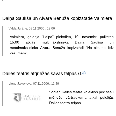
Daiņa Saulīša un Aivara Benuža kopizstāde Valmierā
Valda Jurāne, 08.11.2006., 12:06
Valmierā, galerijā "Laipa" piektdien, 10. novembrī pulksten
15:00 atklās multimākslinieka Daiņa Saulīša un
metālmākslinieka Aivara Benuža kopizstādi "No siltuma līdz
vēsumam".
Dailes teātris atgriežas savās telpās
/1
Liene Jakovļeva, 07.11.2006., 11:49
Šodien Dailes teātra kolektīvs pēc sešu
mēnešu pārtraukuma atkal pulcējās
Dailes teātra telpās.