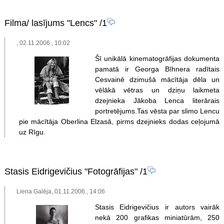
Filma/ lasījums "Lencs"
/1
, 02.11.2006., 10:02
Šī unikālā kinematogrāfijas dokumenta
pamatā ir Georga Bīhnera radītais
Cesvainē dzimušā mācītāja dēla un
vēlākā vētras un dziņu laikmeta
dzejnieka Jākoba Lenca literārais
portretējums.Tas vēsta par slimo Lencu
pie mācītāja Oberlina Elzasā, pirms dzejnieks dodas ceļojumā
uz Rīgu.
Stasis Eidrigevičius "Fotogrāfijas"
/1
Liena Galēja, 01.11.2006., 14:06
Stasis Eidrigevičius ir autors vairāk
nekā 200 grafikas miniatūrām, 250