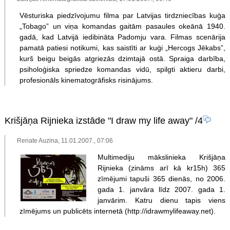
Vēsturiska piedzīvojumu filma par Latvijas tirdzniecības kuģa
„Tobago” un viņa komandas gaitām pasaules okeānā 1940.
gadā, kad Latvijā iedibināta Padomju vara. Filmas scenārija
pamatā patiesi notikumi, kas saistīti ar kuģi „Hercogs Jēkabs”,
kurš beigu beigās atgriezās dzimtajā ostā. Spraiga darbība,
psiholoģiska spriedze komandas vidū, spilgti aktieru darbi,
profesionāls kinematogrāfisks risinājums.
Krišjāņa Rijnieka izstāde "I draw my life away"
/4
Renate Auzina, 11.01.2007., 07:06
Multimediju mākslinieka Krišjāņa
Rijnieka (zināms arī kā kr15h) 365
zīmējumi tapuši 365 dienās, no 2006.
gada 1. janvāra līdz 2007. gada 1.
janvārim. Katru dienu tapis viens
zīmējums un publicēts internetā (http://idrawmylifeaway.net).