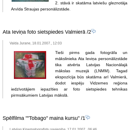
2. stāvā ir skatāma latviešu gleznotāja
Arvīda Straujas personālizstāde.
Ata Ieviņa foto sietspiedes Valmierā
/2
Valda Jurane, 18.01.2007., 12:03
Tieši pirms gada fotogrāfa un
mākslinieka Ata Ieviņa personālizstāde
tika atvērta Latvijas Nacionālajā
mākslas muzejā (LNMM). Tagad
ekspozīcija būs skatāma arī Valmierā,
dodot iespēju Vidzemes reģiona
iedzīvotājiem iepazīties ar foto sietspiedes tehnikas
pirmsākumiem Latvijas mākslā.
Spēlfilma ""Tobago" maina kursu"
/1
Latvijas Kinematografistu savieniba, 17.01.2007., 06:46