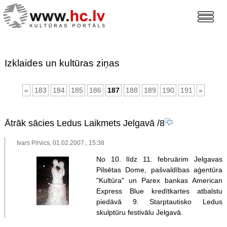
Izklaides un kultūras ziņas
«
183
184
185
186
187
188
189
190
191
»
Ātrāk sācies Ledus Laikmets Jelgavā
/8
Ivars Pirvics, 01.02.2007., 15:38
No 10. līdz 11. februārim Jelgavas
Pilsētas Dome, pašvaldības aģentūra
"Kultūra" un Parex bankas American
Express Blue kredītkartes atbalstu
piedāvā 9. Starptautisko Ledus
skulptūru festivālu Jelgavā.