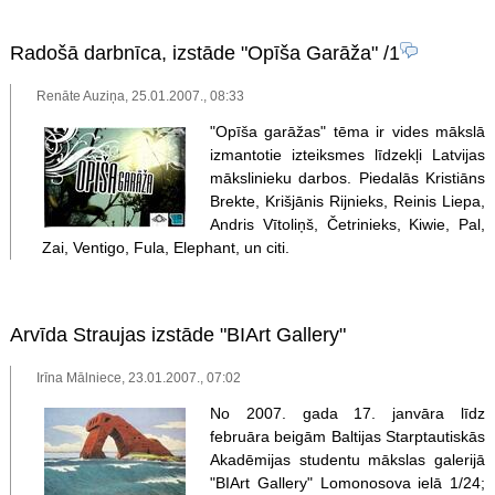
Radošā darbnīca, izstāde "Opīša Garāža"
/1
Renāte Auziņa, 25.01.2007., 08:33
"Opīša garāžas" tēma ir vides mākslā
izmantotie izteiksmes līdzekļi Latvijas
mākslinieku darbos. Piedalās Kristiāns
Brekte, Krišjānis Rijnieks, Reinis Liepa,
Andris Vītoliņš, Četrinieks, Kiwie, Pal,
Zai, Ventigo, Fula, Elephant, un citi.
Arvīda Straujas izstāde "BIArt Gallery"
Irīna Mālniece, 23.01.2007., 07:02
No 2007. gada 17. janvāra līdz
februāra beigām Baltijas Starptautiskās
Akadēmijas studentu mākslas galerijā
"BIArt Gallery" Lomonosova ielā 1/24;