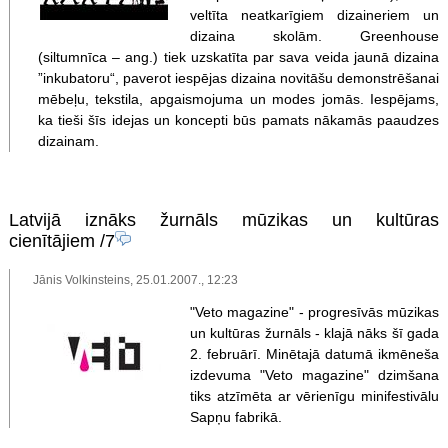
veltīta neatkarīgiem dizaineriem un
dizaina skolām. Greenhouse
(siltumnīca – ang.) tiek uzskatīta par sava veida jaunā dizaina
”inkubatoru“, paverot iespējas dizaina novitāšu demonstrēšanai
mēbeļu, tekstila, apgaismojuma un modes jomās. Iespējams,
ka tieši šīs idejas un koncepti būs pamats nākamās paaudzes
dizainam.
Latvijā iznāks žurnāls mūzikas un kultūras
cienītājiem
/7
Jānis Volkinsteins, 25.01.2007., 12:23
"Veto magazine" - progresīvās mūzikas
un kultūras žurnāls - klajā nāks šī gada
2. februārī. Minētajā datumā ikmēneša
izdevuma "Veto magazine" dzimšana
tiks atzīmēta ar vērienīgu minifestivālu
Sapņu fabrikā.