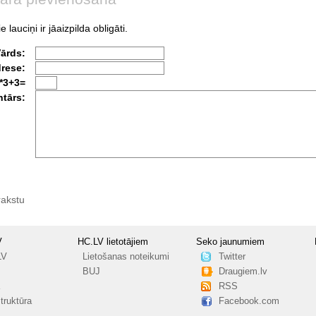
e lauciņi ir jāaizpilda obligāti.
Vārds:
drese:
*3+3=
tārs:
rakstu
V
HC.LV lietotājiem
Seko jaunumiem
LV
Lietošanas noteikumi
Twitter
BUJ
Draugiem.lv
RSS
truktūra
Facebook.com