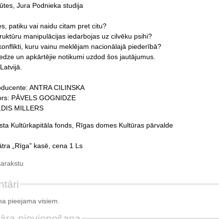
ūtes, Jura Podnieka studija
s, patiku vai naidu citam pret citu?
truktūru manipulācijas iedarbojas uz cilvēku psihi?
onflikti, kuru vainu meklējam nacionālajā piederībā?
edze un apkārtējie notikumi uzdod šos jautājumus.
Latvijā.
roducente: ANTRA CILINSKA
tors: PĀVELS GOGNIDZE
ULDIS MILLERS
lsta Kultūrkapitāla fonds, Rīgas domes Kultūras pārvalde
ātra „Rīga” kasē, cena 1 Ls
sarakstu
tāri
a pieejama visiem.
āra pievienošana