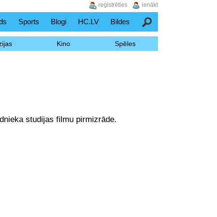
reģistrēties
ienākt
ds
Sports
Blogi
HC.LV
Bildes
Meklēšana
ijas
Kino
Spēles
dnieka studijas filmu pirmizrāde.