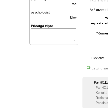
Rae
Ar * atzīmēti
psychologist
Eloy
*
e-pasta a
Priecīgā ziņa:
*Komen
uz ziņu sa
Par HC.L
Par HC.
Kontakti
Reklāma
Portāla s