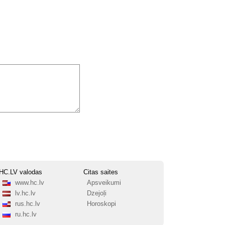
HC.LV valodas
Citas saites
www.hc.lv
Apsveikumi
lv.hc.lv
Dzejoļi
rus.hc.lv
Horoskopi
ru.hc.lv