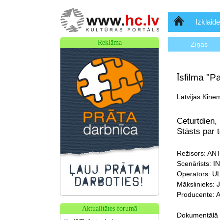
Sākumlapa
Izklaide
Reklāma
Ziņas
Īsfilma "P
Latvijas Kine
Ceturtdien,
Stāsts par t
Režisors: AN
Scenārists:
Operators: 
Mākslinieks
Producente:
Aktualitātes forumā
Dokumentālā f