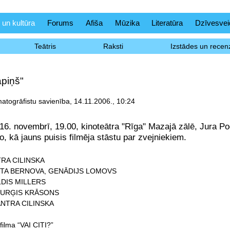
 un kultūra
Forums
Afiša
Mūzika
Literatūra
Dzīvesvei
Teātris
Raksti
Izstādes un recenz
apiņš"
matogrāfistu savienība, 14.11.2006., 10:24
 16. novembrī, 19.00, kinoteātra "Rīga" Mazajā zālē, Jura Po
o, kā jauns puisis filmēja stāstu par zvejniekiem.
TRA CILINSKA
 INTA BERNOVA, GENĀDIJS LOMOVS
ULDIS MILLERS
: JURĢIS KRĀSONS
 ANTRA CILINSKA
ilma “VAI CITI?”