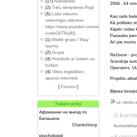
(17)
Autoskolas
2006., 64 min
(2)
Triku skrejriteņis Rīgā
(5)
Labs sākums
Kas rada baile
veiksmīgai nākotnei.
Kā politisko s
https://www.youtube.com/watch?
Kāpēc rodas k
v=elyG6T9uj9Q
Pasaules pier
(1)
Meklē grupu / Ищу
Arī pie mums 
группу
(2)
Grupa
Režisore - p
(4)
Peintbols ar lokiem un
Scenārija au
bultām
Operators: 
(4)
Vēlos iegādāties
apavus internetā
Projektu atba
[
Forums
]
Biļetes kinote
uz rakstu 
Padalies priekā
Африканки на выезд по
0 komen
Балашихе
CharlesViorp
Komentēšan
Koment
psychologist