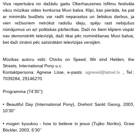
Viva repertuāra no dažādu gadu Oberhauzenes īsfilmu festivāla
vācu mūzikas video konkursa Muvi balva. Klipi, kas pierāda, ka pat
ar minimālu budžetu var radīt neparastus un lieliskus darbus, ja
vien režisoriem netrūkst radošu ideju, spēju rast nebijušus
risinājumus un aŗī politiskas pārliecības. Daži no šiem klipiem vispār
nav demonstrēti televīzijā, daži tikai pēc nominēšanas Muvi balvai,
bet daži zināmi pēc saīsinātām televīzijas versijām.
Mūzikas autoru vidū: Chicks on Speed, Wir sind Helden, the
Streets, International Pony u.c.
Kontaktpersona: Agnese Lūse, e-pasts:
agnesel@latnet.lv
, Tel.:
7039284, 29146270.
Programma (74‘30‘‘):
• Beautiful Day (International Pony), Drehort Sankt Georg, 2003,
10‘30‘‘
• mugen kyuukou - how to believe in jesus (Tujiko Noriko), Graw
Böckler, 2003, 6‘30‘‘