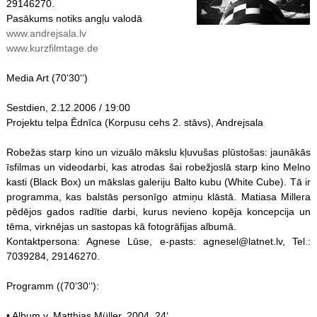
29146270.
Pasākums notiks angļu valodā
www.andrejsala.lv
www.kurzfilmtage.de
Media Art (70‘30‘‘)
Sestdien, 2.12.2006 / 19:00
Projektu telpa Ēdnīca (Korpusu cehs 2. stāvs), Andrejsala
Robežas starp kino un vizuālo mākslu kļuvušas plūstošas: jaunākās
īsfilmas un videodarbi, kas atrodas šai robežjoslā starp kino Melno
kasti (Black Box) un mākslas galeriju Balto kubu (White Cube). Tā ir
programma, kas balstās personīgo atmiņu klāstā. Matiasa Millera
pēdējos gados radītie darbi, kurus nevieno kopēja koncepcija un
tēma, virknējas un sastopas kā fotogrāfijas albumā.
Kontaktpersona: Agnese Lūse, e-pasts: agnesel@latnet.lv, Tel.:
7039284, 29146270.
Programm ((70‘30‘‘):
• Album v. Matthias Müller, 2004, 24‘