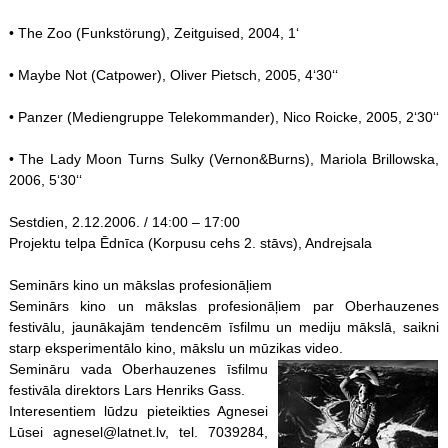
• The Zoo (Funkstörung), Zeitguised, 2004, 1‘
• Maybe Not (Catpower), Oliver Pietsch, 2005, 4‘30‘‘
• Panzer (Mediengruppe Telekommander), Nico Roicke, 2005, 2‘30‘‘
• The Lady Moon Turns Sulky (Vernon&Burns), Mariola Brillowska,
2006, 5‘30‘‘
Sestdien, 2.12.2006. / 14:00 – 17:00
Projektu telpa Ēdnīca (Korpusu cehs 2. stāvs), Andrejsala
Seminārs kino un mākslas profesionāļiem
Seminārs kino un mākslas profesionāļiem par Oberhauzenes
festivālu, jaunākajām tendencēm īsfilmu un mediju mākslā, saikni
starp eksperimentālo kino, mākslu un mūzikas video.
Semināru vada Oberhauzenes īsfilmu
festivāla direktors Lars Henriks Gass.
Interesentiem lūdzu pieteikties Agnesei
Lūsei agnesel@latnet.lv, tel. 7039284,