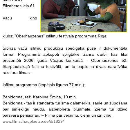
Elizabetes iela 61
Vācu kino
klubs: "Oberhauzenes" īsfilmu festivāla programma Rīgā
Šībrīža vācu īsfilmu produkciju spēcīgākā puse ir dokumentālā
forma. Programmā apkopoti spilgtākie žanra darbi, kas tika
prezentēti 2006. gada Vācijas konkursā – Oberhauzenes 52.
Starptautiskajā īsfilmu festivālā, un to papildina divas naratīvāka
rakstura filmas.
Īsfilmu programma (kopējais ilgums 77 min.):
Benidorma, rež. Karolīna Šmica, 19 min.
Benidorma - tas ir standarta tūrisma galamērķis, saule un žūpošana
par smieklīgu naudu, aizbetonēta pludmale. Ziemā tur dzīvo
pārsvarā pensionāri. – Filma par vecumu, cieņu un iznīcību.
www.filmschauplaetze.de/d/1829/