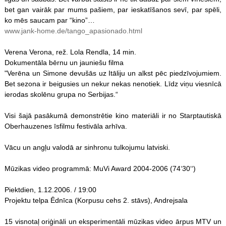
bet gan vairāk par mums pašiem, par ieskatīšanos sevī, par spēli,
ko mēs saucam par “kino”…
www.jank-home.de/tango_apasionado.html
Verena Verona, rež. Lola Rendla, 14 min.
Dokumentāla bērnu un jauniešu filma
"Verēna un Simone devušās uz Itāliju un alkst pēc piedzīvojumiem.
Bet sezona ir beigusies un nekur nekas nenotiek. Līdz viņu viesnīcā
ierodas skolēnu grupa no Serbijas.“
Visi šajā pasākumā demonstrētie kino materiāli ir no Starptautiskā
Oberhauzenes īsfilmu festivāla arhīva.
Vācu un angļu valodā ar sinhronu tulkojumu latviski.
Mūzikas video programmā: MuVi Award 2004-2006 (74‘30‘‘)
Piektdien, 1.12.2006. / 19:00
Projektu telpa Ēdnīca (Korpusu cehs 2. stāvs), Andrejsala
15 visnotaļ oriģināli un eksperimentāli mūzikas video ārpus MTV un