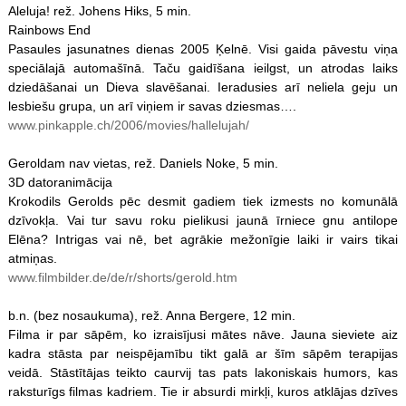
Aleluja! rež. Johens Hiks, 5 min.
Rainbows End
Pasaules jasunatnes dienas 2005 Ķelnē. Visi gaida pāvestu viņa
speciālajā automašīnā. Taču gaidīšana ieilgst, un atrodas laiks
dziedāšanai un Dieva slavēšanai. Ieradusies arī neliela geju un
lesbiešu grupa, un arī viņiem ir savas dziesmas….
www.pinkapple.ch/2006/movies/hallelujah/
Geroldam nav vietas, rež. Daniels Noke, 5 min.
3D datoranimācija
Krokodils Gerolds pēc desmit gadiem tiek izmests no komunālā
dzīvokļa. Vai tur savu roku pielikusi jaunā īrniece gnu antilope
Elēna? Intrigas vai nē, bet agrākie mežonīgie laiki ir vairs tikai
atmiņas.
www.filmbilder.de/de/r/shorts/gerold.htm
b.n. (bez nosaukuma), rež. Anna Bergere, 12 min.
Filma ir par sāpēm, ko izraisījusi mātes nāve. Jauna sieviete aiz
kadra stāsta par neispējamību tikt galā ar šīm sāpēm terapijas
veidā. Stāstītājas teikto caurvij tas pats lakoniskais humors, kas
raksturīgs filmas kadriem. Tie ir absurdi mirkļi, kuros atklājas dzīves