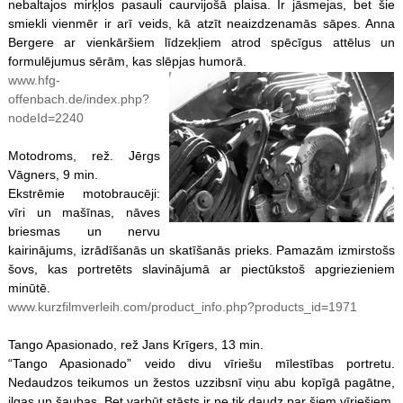
nebaltajos mirķļos pasauli caurvijošā plaisa. Ir jāsmejas, bet šie
smiekli vienmēr ir arī veids, kā atzīt neaizdzenamās sāpes. Anna
Bergere ar vienkāršiem līdzekļiem atrod spēcīgus attēlus un
formulējumus sērām, kas slēpjas humorā.
www.hfg-
offenbach.de/index.php?
nodeId=2240
Motodroms, rež. Jērgs
Vāgners, 9 min.
Ekstrēmie motobraucēji:
vīri un mašīnas, nāves
briesmas un nervu
kairinājums, izrādīšanās un skatīšanās prieks. Pamazām izmirstošs
šovs, kas portretēts slavinājumā ar piectūkstoš apgriezieniem
minūtē.
www.kurzfilmverleih.com/product_info.php?products_id=1971
Tango Apasionado, rež Jans Krīgers, 13 min.
“Tango Apasionado” veido divu vīriešu mīlestības portretu.
Nedaudzos teikumos un žestos uzzibsnī viņu abu kopīgā pagātne,
ilgas un šaubas. Bet varbūt stāsts ir ne tik daudz par šiem vīriešiem,