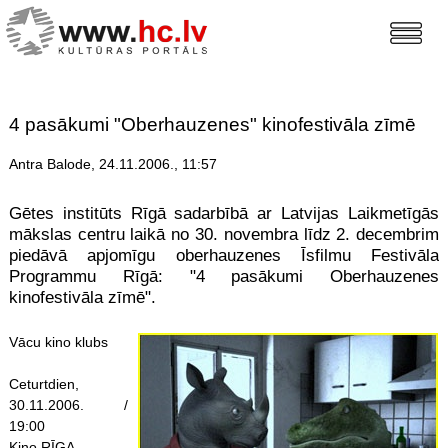
4 pasākumi "Oberhauzenes" kinofestivāla zīmē
Antra Balode, 24.11.2006., 11:57
Gētes institūts Rīgā sadarbībā ar Latvijas Laikmetīgās
mākslas centru laikā no 30. novembra līdz 2. decembrim
piedāvā apjomīgu oberhauzenes Īsfilmu Festivāla
Programmu Rīgā: "4 pasākumi Oberhauzenes
kinofestivāla zīmē".
Vācu kino klubs
Ceturtdien,
30.11.2006. /
19:00
Kino RĪGA